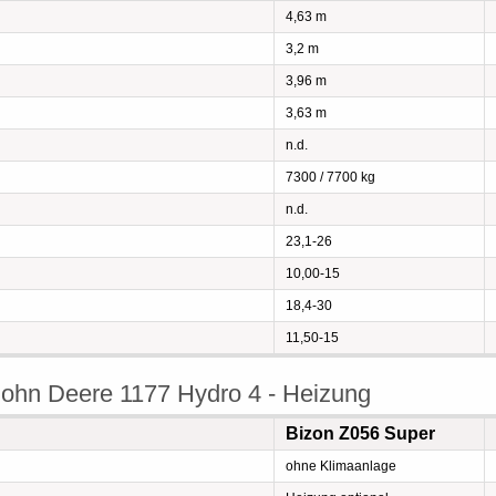
4,63 m
3,2 m
3,96 m
3,63 m
n.d.
7300 / 7700 kg
n.d.
23,1-26
10,00-15
18,4-30
11,50-15
ohn Deere 1177 Hydro 4 - Heizung
Bizon Z056 Super
ohne Klimaanlage