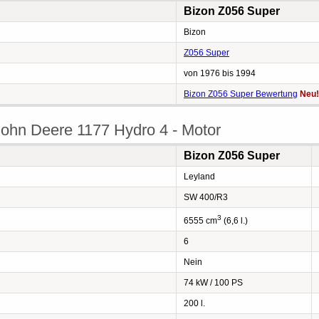
Bizon Z056 Super
Bizon
Z056 Super
von 1976 bis 1994
Bizon Z056 Super Bewertung
Neu!
ohn Deere 1177 Hydro 4 - Motor
Bizon Z056 Super
Leyland
SW 400/R3
3
6555 cm
(6,6 l.)
6
Nein
74 kW / 100 PS
200 l.