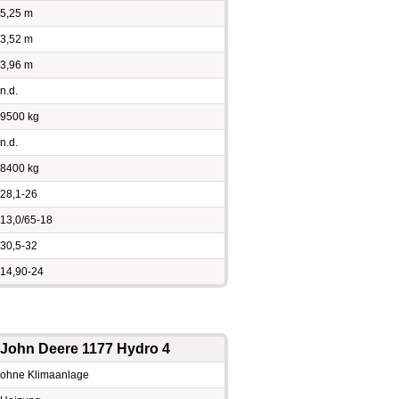
5,25 m
3,52 m
3,96 m
n.d.
9500 kg
n.d.
8400 kg
28,1-26
13,0/65-18
30,5-32
14,90-24
John Deere 1177 Hydro 4
ohne Klimaanlage