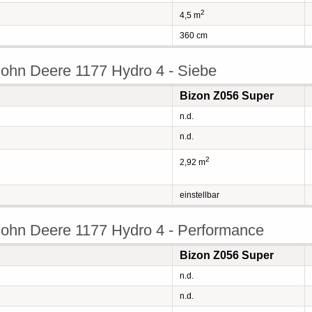
2
4,5 m
360 cm
ohn Deere 1177 Hydro 4 - Siebe
Bizon Z056 Super
n.d.
n.d.
2
2,92 m
einstellbar
ohn Deere 1177 Hydro 4 - Performance
Bizon Z056 Super
n.d.
n.d.