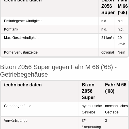
Z056
M 66
Super
('68)
Entladegeschwindigkeit
n.d.
n.d.
Korntank
n.d.
n.d.
Max. Geschwindigkeit
21 km/h
19
km/h
Körnerverlustanzeige
optional
Nein
Bizon Z056 Super gegen Fahr M 66 ('68) -
Getriebegehäuse
technische daten
Bizon
Fahr M 66
Z056
('68)
Super
Getriebegehäuse
hydraulische
mechanisches
Getriebe
Getriebe
Vorwärtsgänge
3/4
3
* depending