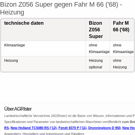
Bizon Z056 Super gegen Fahr M 66 ('68) -
Heizung
technische daten
Bizon
Fahr M
Z056
66 ('68)
Super
Klimaanlage
ohne
ohne
Klimaanlage
Klimaanlage
Heizung
Heizung
ohne
optional
Heizung
Über AGRIster
Landwirtschaftliche Verzeichnis (AGRIster) ist die Basis von Wissen, Informationen und 
Spezifikationen und Parameter von landwirtschaftlichen Maschinen veröffentlicht
zum Bei
RS
,
New Holland TC5080 RS ('12)
,
Fendt 8370 P ('11)
,
Dronningborg D 950
,
New Hol
Anwendern, Herstellern und Importeuren und Händlern.