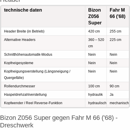
technische daten
Bizon
Fahr M
Z056
66 ('68)
Super
Header Breite (in Betrieb)
420 cm
255 cm
Alternative Headers
360 – 520
225 cm
cm
Schnitthöhenautomatik-Modus
Nein
Nein
Kopfneigesysteme
Nein
Nein
Kopfneigungsverstellung (Längsneigung /
Nein
Nein
Quergefälle)
Rollendurchmesser
100 cm
90 cm
Haspeldrehzahlverstellung
hydraulik
Ja
Kopfwender / Reel Reverse-Funktion
hydraulisch
mechanisch
Bizon Z056 Super gegen Fahr M 66 ('68) -
Dreschwerk