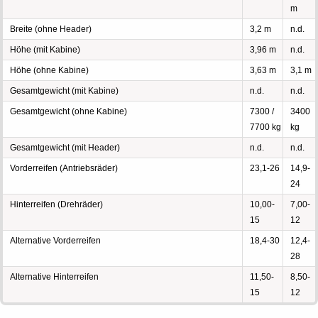
m
Breite (ohne Header)
3,2 m
n.d.
Höhe (mit Kabine)
3,96 m
n.d.
Höhe (ohne Kabine)
3,63 m
3,1 m
Gesamtgewicht (mit Kabine)
n.d.
n.d.
Gesamtgewicht (ohne Kabine)
7300 /
3400
7700 kg
kg
Gesamtgewicht (mit Header)
n.d.
n.d.
Vorderreifen (Antriebsräder)
23,1-26
14,9-
24
Hinterreifen (Drehräder)
10,00-
7,00-
15
12
Alternative Vorderreifen
18,4-30
12,4-
28
Alternative Hinterreifen
11,50-
8,50-
15
12