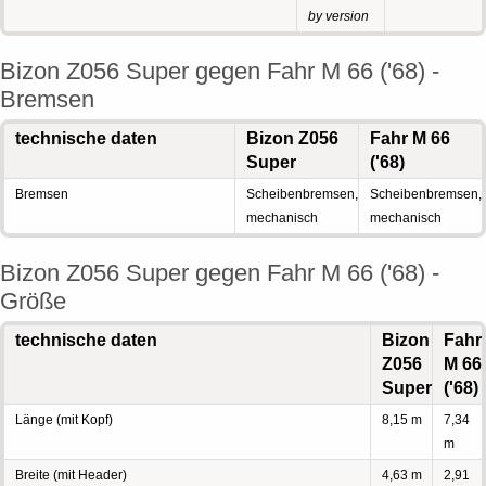
by version
Bizon Z056 Super gegen Fahr M 66 ('68) -
Bremsen
technische daten
Bizon Z056
Fahr M 66
Super
('68)
Bremsen
Scheibenbremsen,
Scheibenbremsen,
mechanisch
mechanisch
Bizon Z056 Super gegen Fahr M 66 ('68) -
Größe
technische daten
Bizon
Fahr
Z056
M 66
Super
('68)
Länge (mit Kopf)
8,15 m
7,34
m
Breite (mit Header)
4,63 m
2,91