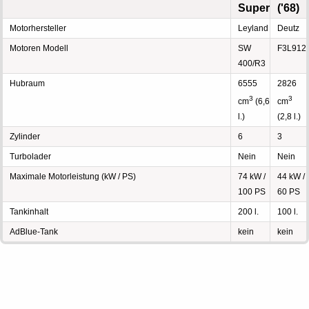
Super
('68)
Motorhersteller
Leyland
Deutz
Motoren Modell
SW
F3L912
400/R3
Hubraum
6555
2826
3
3
cm
(6,6
cm
l.)
(2,8 l.)
Zylinder
6
3
Turbolader
Nein
Nein
Maximale Motorleistung (kW / PS)
74 kW /
44 kW /
100 PS
60 PS
Tankinhalt
200 l.
100 l.
AdBlue-Tank
kein
kein