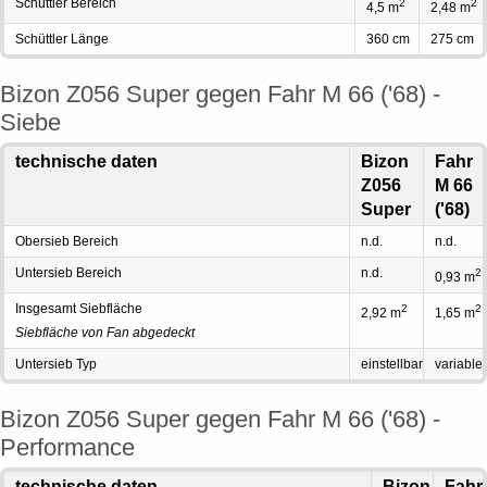
Schüttler Bereich
2
2
4,5 m
2,48 m
Schüttler Länge
360 cm
275 cm
Bizon Z056 Super gegen Fahr M 66 ('68) -
Siebe
technische daten
Bizon
Fahr
Z056
M 66
Super
('68)
Obersieb Bereich
n.d.
n.d.
Untersieb Bereich
n.d.
2
0,93 m
Insgesamt Siebfläche
2
2
2,92 m
1,65 m
Siebfläche von Fan abgedeckt
Untersieb Typ
einstellbar
variable
Bizon Z056 Super gegen Fahr M 66 ('68) -
Performance
technische daten
Bizon
Fahr