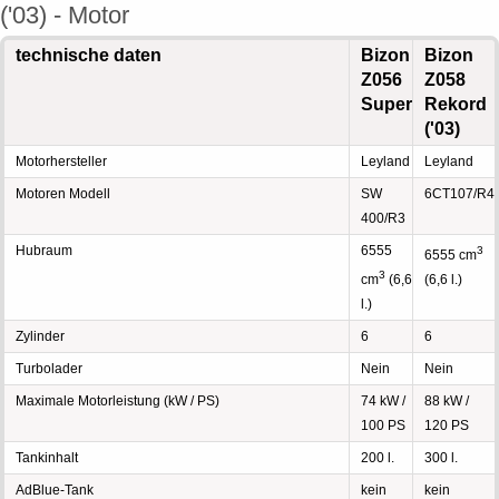
('03) - Motor
technische daten
Bizon
Bizon
Z056
Z058
Super
Rekord
('03)
Motorhersteller
Leyland
Leyland
Motoren Modell
SW
6CT107/R4
400/R3
Hubraum
6555
3
6555 cm
3
cm
(6,6
(6,6 l.)
l.)
Zylinder
6
6
Turbolader
Nein
Nein
Maximale Motorleistung (kW / PS)
74 kW /
88 kW /
100 PS
120 PS
Tankinhalt
200 l.
300 l.
AdBlue-Tank
kein
kein