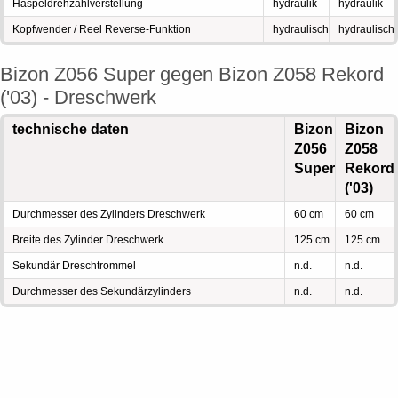
Haspeldrehzahlverstellung
hydraulik
hydraulik
Kopfwender / Reel Reverse-Funktion
hydraulisch
hydraulisch
Bizon Z056 Super gegen Bizon Z058 Rekord
('03) - Dreschwerk
technische daten
Bizon
Bizon
Z056
Z058
Super
Rekord
('03)
Durchmesser des Zylinders Dreschwerk
60 cm
60 cm
Breite des Zylinder Dreschwerk
125 cm
125 cm
Sekundär Dreschtrommel
n.d.
n.d.
Durchmesser des Sekundärzylinders
n.d.
n.d.