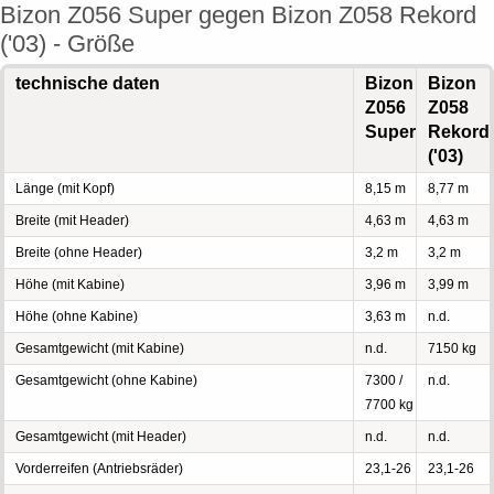
Bizon Z056 Super gegen Bizon Z058 Rekord
('03) - Größe
technische daten
Bizon
Bizon
Z056
Z058
Super
Rekord
('03)
Länge (mit Kopf)
8,15 m
8,77 m
Breite (mit Header)
4,63 m
4,63 m
Breite (ohne Header)
3,2 m
3,2 m
Höhe (mit Kabine)
3,96 m
3,99 m
Höhe (ohne Kabine)
3,63 m
n.d.
Gesamtgewicht (mit Kabine)
n.d.
7150 kg
Gesamtgewicht (ohne Kabine)
7300 /
n.d.
7700 kg
Gesamtgewicht (mit Header)
n.d.
n.d.
Vorderreifen (Antriebsräder)
23,1-26
23,1-26