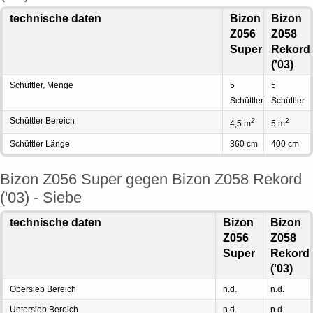
technische daten
Bizon
Bizon
Z056
Z058
Super
Rekord
('03)
Schüttler, Menge
5
5
Schüttler
Schüttler
Schüttler Bereich
2
2
4,5 m
5 m
Schüttler Länge
360 cm
400 cm
Bizon Z056 Super gegen Bizon Z058 Rekord
('03) - Siebe
technische daten
Bizon
Bizon
Z056
Z058
Super
Rekord
('03)
Obersieb Bereich
n.d.
n.d.
Untersieb Bereich
n.d.
n.d.