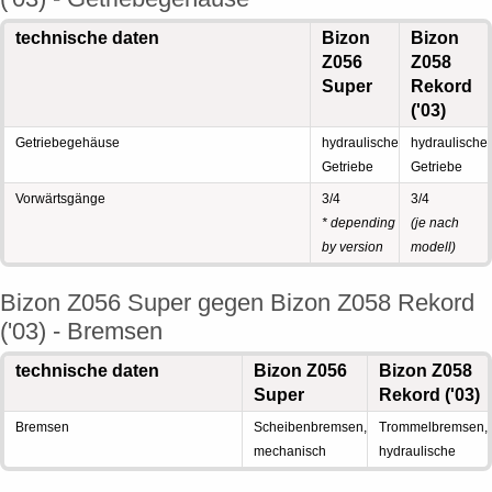
technische daten
Bizon
Bizon
Z056
Z058
Super
Rekord
('03)
Getriebegehäuse
hydraulische
hydraulische
Getriebe
Getriebe
Vorwärtsgänge
3/4
3/4
* depending
(je nach
by version
modell)
Bizon Z056 Super gegen Bizon Z058 Rekord
('03) - Bremsen
technische daten
Bizon Z056
Bizon Z058
Super
Rekord ('03)
Bremsen
Scheibenbremsen,
Trommelbremsen,
mechanisch
hydraulische