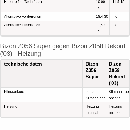
Hinterreifen (Drehräder)
10,00-
11,5-15
15
Alternative Vorderreifen
18,4-30
n.d.
Alternative Hinterreifen
11,50-
n.d.
15
Bizon Z056 Super gegen Bizon Z058 Rekord
('03) - Heizung
technische daten
Bizon
Bizon
Z056
Z058
Super
Rekord
('03)
Klimaanlage
ohne
Klimaanlage
Klimaanlage
optional
Heizung
Heizung
Heizung
optional
optional