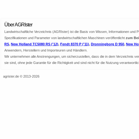
Über AGRIster
Landwirtschaftliche Verzeichnis (AGRIster) ist die Basis von Wissen, Informationen und 
Spezifikationen und Parameter von landwirtschaftlichen Maschinen veröffentlicht
zum Bei
RS
,
New Holland TC5080 RS ('12)
,
Fendt 8370 P ('11)
,
Dronningborg D 950
,
New Hol
Anwendern, Herstellern und Importeuren und Händlern.
Wir unternehmen alle Anstrengungen, um sicherzustellen, dass die in dem Verzeichnis veröf
sie sind, ohne jede Garantie für die Richtigkeit und sind nicht für die Nutzung verantwor
agrister.de © 2013-2026