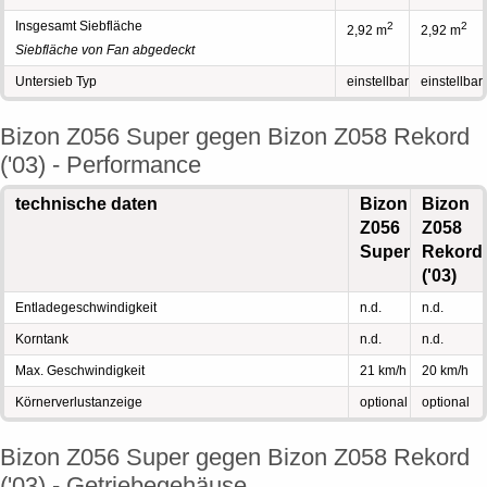
Insgesamt Siebfläche
2
2
2,92 m
2,92 m
Siebfläche von Fan abgedeckt
Untersieb Typ
einstellbar
einstellbar
Bizon Z056 Super gegen Bizon Z058 Rekord
('03) - Performance
technische daten
Bizon
Bizon
Z056
Z058
Super
Rekord
('03)
Entladegeschwindigkeit
n.d.
n.d.
Korntank
n.d.
n.d.
Max. Geschwindigkeit
21 km/h
20 km/h
Körnerverlustanzeige
optional
optional
Bizon Z056 Super gegen Bizon Z058 Rekord
('03) - Getriebegehäuse