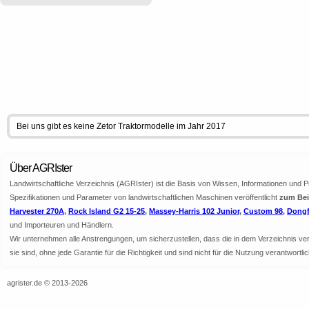
Bei uns gibt es keine Zetor Traktormodelle im Jahr 2017
Über AGRIster
Landwirtschaftliche Verzeichnis (AGRIster) ist die Basis von Wissen, Informationen und 
Spezifikationen und Parameter von landwirtschaftlichen Maschinen veröffentlicht
zum Beis
Harvester 270A
,
Rock Island G2 15-25
,
Massey-Harris 102 Junior
,
Custom 98
,
Dongf
und Importeuren und Händlern.
Wir unternehmen alle Anstrengungen, um sicherzustellen, dass die in dem Verzeichnis veröf
sie sind, ohne jede Garantie für die Richtigkeit und sind nicht für die Nutzung verantwor
agrister.de © 2013-2026