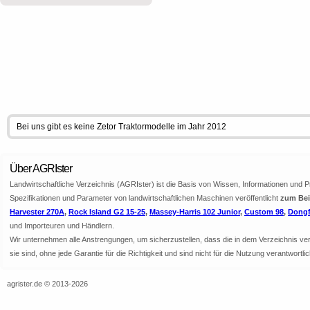
Bei uns gibt es keine Zetor Traktormodelle im Jahr 2012
Über AGRIster
Landwirtschaftliche Verzeichnis (AGRIster) ist die Basis von Wissen, Informationen und 
Spezifikationen und Parameter von landwirtschaftlichen Maschinen veröffentlicht
zum Beis
Harvester 270A
,
Rock Island G2 15-25
,
Massey-Harris 102 Junior
,
Custom 98
,
Dongf
und Importeuren und Händlern.
Wir unternehmen alle Anstrengungen, um sicherzustellen, dass die in dem Verzeichnis veröf
sie sind, ohne jede Garantie für die Richtigkeit und sind nicht für die Nutzung verantwor
agrister.de © 2013-2026