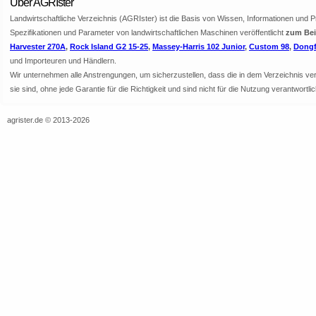
Über AGRIster
Landwirtschaftliche Verzeichnis (AGRIster) ist die Basis von Wissen, Informationen und 
Spezifikationen und Parameter von landwirtschaftlichen Maschinen veröffentlicht
zum Beis
Harvester 270A
,
Rock Island G2 15-25
,
Massey-Harris 102 Junior
,
Custom 98
,
Dongf
und Importeuren und Händlern.
Wir unternehmen alle Anstrengungen, um sicherzustellen, dass die in dem Verzeichnis veröf
sie sind, ohne jede Garantie für die Richtigkeit und sind nicht für die Nutzung verantwor
agrister.de © 2013-2026