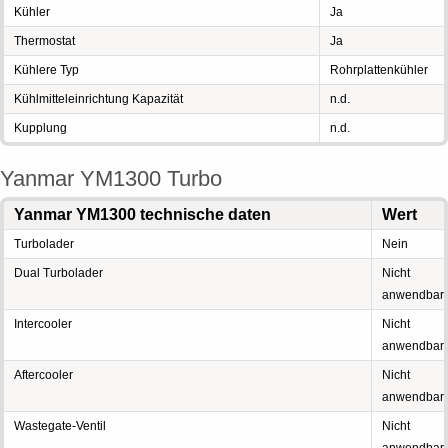
Kühler
Ja
Thermostat
Ja
Kühlere Typ
Rohrplattenkühler
Kühlmitteleinrichtung Kapazität
n.d.
Kupplung
n.d.
Yanmar YM1300 Turbo
Yanmar YM1300 technische daten
Wert
Turbolader
Nein
Dual Turbolader
Nicht
anwendbar
Intercooler
Nicht
anwendbar
Aftercooler
Nicht
anwendbar
Wastegate-Ventil
Nicht