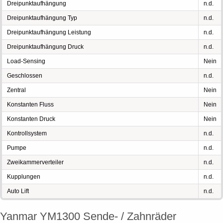
Dreipunktaufhängung
n.d.
Dreipunktaufhängung Typ
n.d.
Dreipunktaufhängung Leistung
n.d.
Dreipunktaufhängung Druck
n.d.
Load-Sensing
Nein
Geschlossen
n.d.
Zentral
Nein
Konstanten Fluss
Nein
Konstanten Druck
Nein
Kontrollsystem
n.d.
Pumpe
n.d.
Zweikammerverteiler
n.d.
Kupplungen
n.d.
Auto Lift
n.d.
Yanmar YM1300 Sende- / Zahnräder