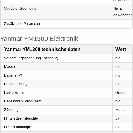
anwendbar
Variabler Geometrie
Nicht
anwendbar
Zusätzliche Parameter
–
Yanmar YM1300 Elektronik
Yanmar YM1300 technische daten
Wert
Versorgungsspannung Starter (V)
n.d.
Masse
n.d.
Batterie (V)
n.d.
Batterie, Menge
n.d.
Ladesystem
Generator
Ladesystem Produzent
n.d.
Zündung
Manuell
Hinten Bremsleuchte
Ja
Hinterlandlampe
n.d.