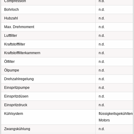
Compression
n.d.
Bohrloch
n.d.
Hubzahl
n.d.
Max. Drehmoment
n.d.
Luftfilter
n.d.
Kraftstofffilter
n.d.
Kraftstofffilterkammern
n.d.
Ölfilter
n.d.
Ölpumpe
n.d.
Drehzahlregelung
n.d.
Einspritzpumpe
n.d.
Einspritzdüsen
n.d.
Einspritzdruck
n.d.
Kühlsystem
flüssigkeitsgekühlten
Motors
Zwangskühlung
n.d.