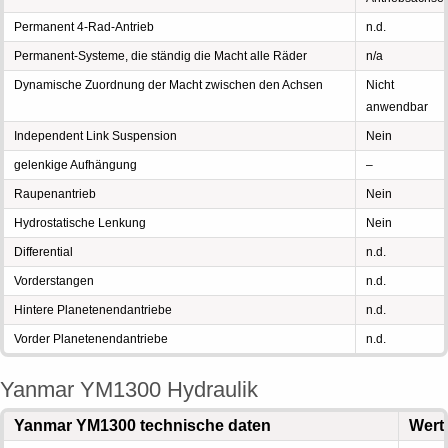
Permanent 4-Rad-Antrieb
n.d.
Permanent-Systeme, die ständig die Macht alle Räder
n/a
Dynamische Zuordnung der Macht zwischen den Achsen
Nicht
anwendbar
Independent Link Suspension
Nein
gelenkige Aufhängung
–
Raupenantrieb
Nein
Hydrostatische Lenkung
Nein
Differential
n.d.
Vorderstangen
n.d.
Hintere Planetenendantriebe
n.d.
Vorder Planetenendantriebe
n.d.
Yanmar YM1300 Hydraulik
Yanmar YM1300 technische daten
Wert