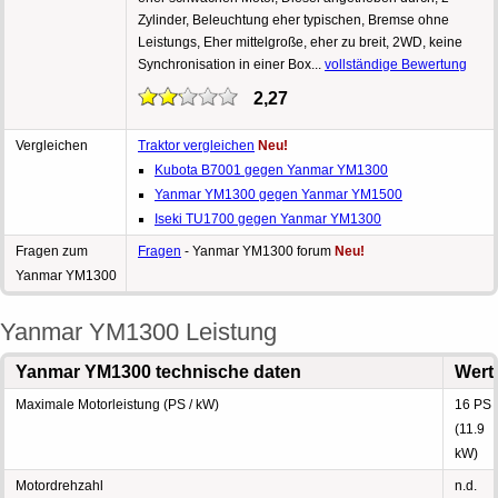
Zylinder, Beleuchtung eher typischen, Bremse ohne
Leistungs, Eher mittelgroße, eher zu breit, 2WD, keine
Synchronisation in einer Box...
vollständige Bewertung
2,27
Vergleichen
Traktor vergleichen
Neu!
Kubota B7001 gegen Yanmar YM1300
Yanmar YM1300 gegen Yanmar YM1500
Iseki TU1700 gegen Yanmar YM1300
Fragen zum
Fragen
- Yanmar YM1300 forum
Neu!
Yanmar YM1300
Yanmar YM1300 Leistung
Yanmar YM1300 technische daten
Wert
Maximale Motorleistung (PS / kW)
16 PS
(11.9
kW)
Motordrehzahl
n.d.