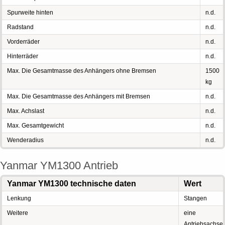
Spurweite hinten
n.d.
Radstand
n.d.
Vorderräder
n.d.
Hinterräder
n.d.
Max. Die Gesamtmasse des Anhängers ohne Bremsen
1500
kg
Max. Die Gesamtmasse des Anhängers mit Bremsen
n.d.
Max. Achslast
n.d.
Max. Gesamtgewicht
n.d.
Wenderadius
n.d.
Yanmar YM1300 Antrieb
Yanmar YM1300 technische daten
Wert
Lenkung
Stangen
Weitere
eine
Antriebsachse