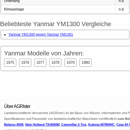
Unterfang
n.d.
Klimaanlage
n.d.
Beliebteste Yanmar YM1300 Vergleiche
Yanmar YM1300 gegen Yanmar YM1301
Yanmar Modelle von Jahren:
1975
1976
1977
1978
1979
1980
Über AGRIster
Landwirtschaftliche Verzeichnis (AGRIster) ist die Basis von Wissen, Informationen und 
Spezifikationen und Parameter von landwirtschaftlichen Maschinen veröffentlicht
zum Beis
Belarus 8045
,
New Holland TK4050M
,
Caterpillar 2-Ton
,
Kubota M7950HC
,
Case IH 