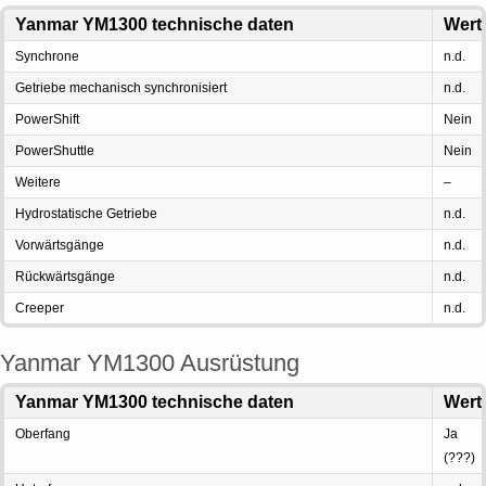
Yanmar YM1300 technische daten
Wert
Synchrone
n.d.
Getriebe mechanisch synchronisiert
n.d.
PowerShift
Nein
PowerShuttle
Nein
Weitere
–
Hydrostatische Getriebe
n.d.
Vorwärtsgänge
n.d.
Rückwärtsgänge
n.d.
Creeper
n.d.
Yanmar YM1300 Ausrüstung
Yanmar YM1300 technische daten
Wert
Oberfang
Ja
(???)