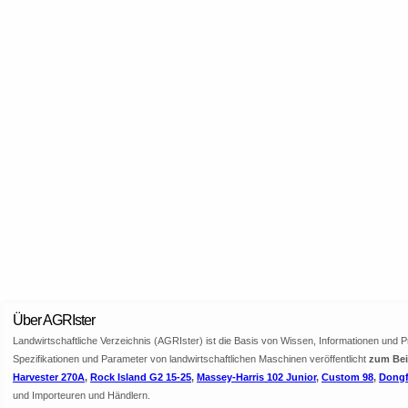
Über AGRIster
Landwirtschaftliche Verzeichnis (AGRIster) ist die Basis von Wissen, Informationen und 
Spezifikationen und Parameter von landwirtschaftlichen Maschinen veröffentlicht
zum Beis
Harvester 270A
,
Rock Island G2 15-25
,
Massey-Harris 102 Junior
,
Custom 98
,
Dongf
und Importeuren und Händlern.