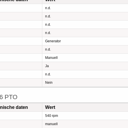
n.d.
n.d.
n.d.
n.d.
Generator
n.d.
Manuell
Ja
n.d.
Nein
 6 PTO
hnische daten
Wert
540 rpm
manuell