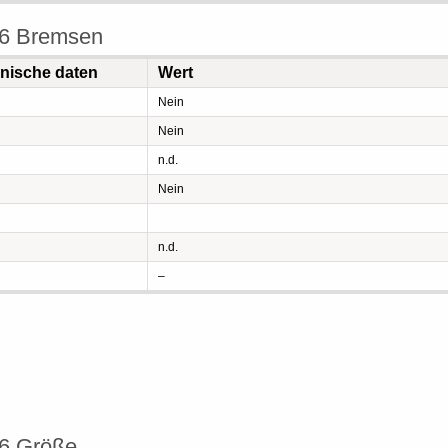
 6 Bremsen
hnische daten
Wert
Nein
Nein
n.d.
Nein
n.d.
–
 6 Größe