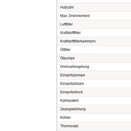
Hubzahl
Max. Drehmoment
Luftfilter
Kraftstofffilter
Kraftstofffilterkammern
Ölfilter
Ölpumpe
Drehzahlregelung
Einspritzpumpe
Einspritzdüsen
Einspritzdruck
Kühlsystem
Zwangskühlung
Kühler
Thermostat