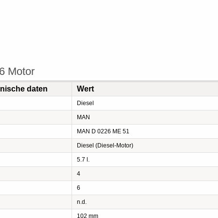
6 Motor
hnische daten
Wert
Diesel
MAN
MAN D 0226 ME 51
Diesel (Diesel-Motor)
5.7 l.
4
6
n.d.
102 mm