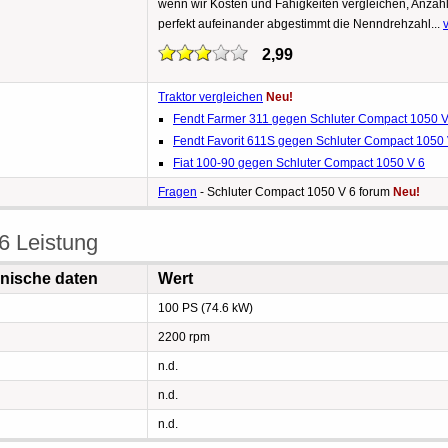
wenn wir Kosten und Fähigkeiten vergleichen, Anzahl
perfekt aufeinander abgestimmt die Nenndrehzahl...
2,99
Traktor vergleichen
Neu!
Fendt Farmer 311 gegen Schluter Compact 1050 V
Fendt Favorit 611S gegen Schluter Compact 1050 
Fiat 100-90 gegen Schluter Compact 1050 V 6
Fragen
- Schluter Compact 1050 V 6 forum
Neu!
6 Leistung
hnische daten
Wert
100 PS (74.6 kW)
2200 rpm
n.d.
n.d.
n.d.