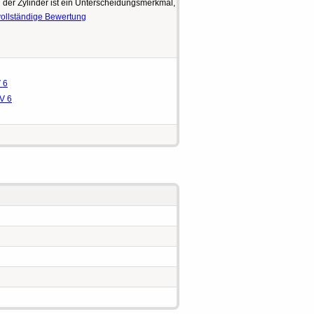
 der Zylinder ist ein Unterscheidungsmerkmal,
vollständige Bewertung
 6
V 6