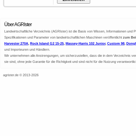
Über AGRIster
Landwirtschaftliche Verzeichnis (AGRIster) ist die Basis von Wissen, Informationen und 
Spezifikationen und Parameter von landwirtschaftlichen Maschinen veröffentlicht
zum Beis
Harvester 270A
,
Rock Island G2 15-25
,
Massey-Harris 102 Junior
,
Custom 98
,
Dongf
und Importeuren und Händlern.
Wir unternehmen alle Anstrengungen, um sicherzustellen, dass die in dem Verzeichnis veröf
sie sind, ohne jede Garantie für die Richtigkeit und sind nicht für die Nutzung verantwor
agrister.de © 2013-2026