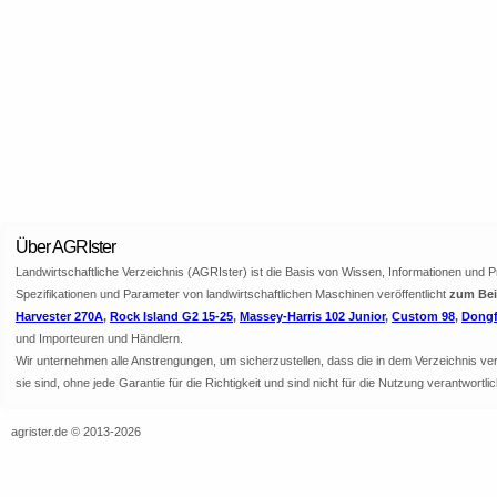
Über AGRIster
Landwirtschaftliche Verzeichnis (AGRIster) ist die Basis von Wissen, Informationen und 
Spezifikationen und Parameter von landwirtschaftlichen Maschinen veröffentlicht
zum Beis
Harvester 270A
,
Rock Island G2 15-25
,
Massey-Harris 102 Junior
,
Custom 98
,
Dongf
und Importeuren und Händlern.
Wir unternehmen alle Anstrengungen, um sicherzustellen, dass die in dem Verzeichnis veröf
sie sind, ohne jede Garantie für die Richtigkeit und sind nicht für die Nutzung verantwor
agrister.de © 2013-2026