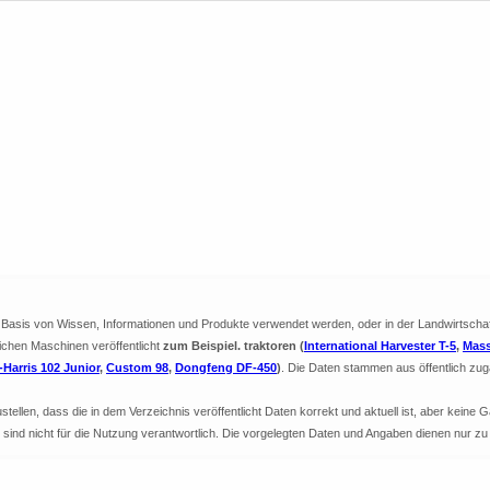
ie Basis von Wissen, Informationen und Produkte verwendet werden, oder in der Landwirtscha
lichen Maschinen veröffentlicht
zum Beispiel. traktoren (
International Harvester T-5
,
Mass
Harris 102 Junior
,
Custom 98
,
Dongfeng DF-450
)
. Die Daten stammen aus öffentlich zug
llen, dass die in dem Verzeichnis veröffentlicht Daten korrekt und aktuell ist, aber keine G
nd sind nicht für die Nutzung verantwortlich. Die vorgelegten Daten und Angaben dienen nur z