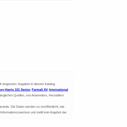
ft eingesetzt. Angaben in diesem Katalog
ey-Harris 101 Senior
,
Farmall AV
,
International
änglichen Quellen, von Anwendern, Herstellern
arantie. Die Daten werden so veröffentlicht, wie
u Informationszwecken und stellt kein Angebot dar.