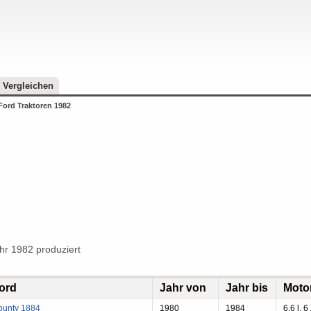
Vergleichen
Ford Traktoren 1982
ahr 1982 produziert
ord
Jahr von
Jahr bis
Moto
ounty 1884
1980
1984
6.6 l, 6