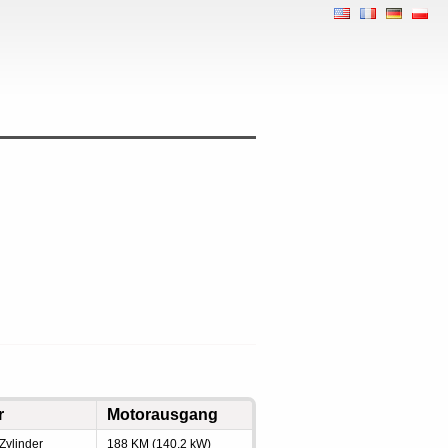
r
Motorausgang
 Zylinder
188 KM (140.2 kW)