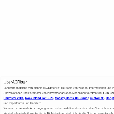
Über AGRIster
Landwirtschaftliche Verzeichnis (AGRIster) ist die Basis von Wissen, Informationen und 
Spezifikationen und Parameter von landwirtschaftlichen Maschinen veröffentlicht
zum Beis
Harvester 270A
,
Rock Island G2 15-25
,
Massey-Harris 102 Junior
,
Custom 98
,
Dongf
und Importeuren und Händlern.
Wir unternehmen alle Anstrengungen, um sicherzustellen, dass die in dem Verzeichnis veröf
sie sind, ohne jede Garantie für die Richtigkeit und sind nicht für die Nutzung verantwor