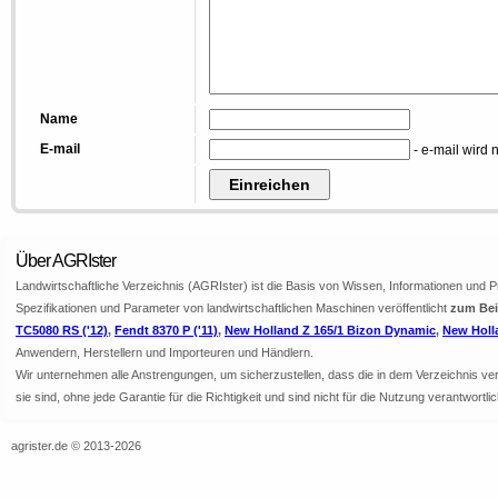
Name
E-mail
- e-mail wird n
Über AGRIster
Landwirtschaftliche Verzeichnis (AGRIster) ist die Basis von Wissen, Informationen und 
Spezifikationen und Parameter von landwirtschaftlichen Maschinen veröffentlicht
zum Bei
TC5080 RS ('12)
,
Fendt 8370 P ('11)
,
New Holland Z 165/1 Bizon Dynamic
,
New Holl
Anwendern, Herstellern und Importeuren und Händlern.
Wir unternehmen alle Anstrengungen, um sicherzustellen, dass die in dem Verzeichnis veröf
sie sind, ohne jede Garantie für die Richtigkeit und sind nicht für die Nutzung verantwor
agrister.de © 2013-2026