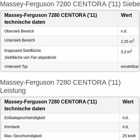
Massey-Ferguson 7280 CENTORA ('11) Siebe
Massey-Ferguson 7280 CENTORA ('11)
Wert
technische daten
Obersieb Bereich
n.d.
Untersieb Bereich
2
2,35 m
Insgesamt Siebfläche
2
5,3 m
Siebfläche von Fan abgedeckt
Untersieb Typ
einstellbar
Massey-Ferguson 7280 CENTORA ('11)
Leistung
Massey-Ferguson 7280 CENTORA ('11)
Wert
technische daten
Entladegeschwindigkeit
n.d.
Korntank
n.d.
Max. Geschwindigkeit
25 km/h