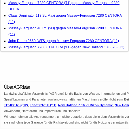
Massey-Ferguson 7280 CENTORA ('11) gegen Massey-Ferguson 9280
DELTA
Claas Dominator 118 SL Maxi gegen Massey-Ferguson 7280 CENTORA
('11)
Massey-Ferguson 40 RS ('93) gegen Massey-Ferguson 7280 CENTORA
('11)
John Deere 9660i WTS gegen Massey-Ferguson 7280 CENTORA ('11)
Massey-Ferguson 7280 CENTORA ('11) gegen New Holland CX8070 ('12)
Über AGRIster
Landwirtschaftliche Verzeichnis (AGRIster) ist die Basis von Wissen, Informationen und 
Spezifikationen und Parameter von landwirtschaftlichen Maschinen veröffentlicht
zum Bei
TC5080 RS ('12)
,
Fendt 8370 P ('11)
,
New Holland Z 165/1 Bizon Dynamic
,
New Holl
Anwendern, Herstellern und Importeuren und Händlern.
Wir unternehmen alle Anstrengungen, um sicherzustellen, dass die in dem Verzeichnis veröf
sie sind, ohne jede Garantie für die Richtigkeit und sind nicht für die Nutzung verantwor