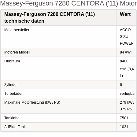
Massey-Ferguson 7280 CENTORA ('11) Motor
Massey-Ferguson 7280 CENTORA ('11)
Wert
technische daten
Motorhersteller
AGCO
SISU
POWER
Motoren Modell
84 AWI
Hubraum
8400
3
cm
(8,4
l.)
Zylinder
6
Turbolader
verfügbar
Maximale Motorleistung (kW / PS)
279 kW /
379 PS
Tankinhalt
750 l.
AdBlue-Tank
103 l.