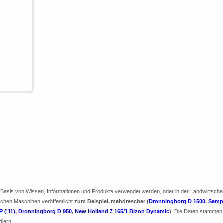
ie Basis von Wissen, Informationen und Produkte verwendet werden, oder in der Landwirtscha
lichen Maschinen veröffentlicht
zum Beispiel. mahdrescher (
Dronningborg D 1500
,
Samp
 ('11)
,
Dronningborg D 950
,
New Holland Z 165/1 Bizon Dynamic
)
. Die Daten stammen 
dlern.