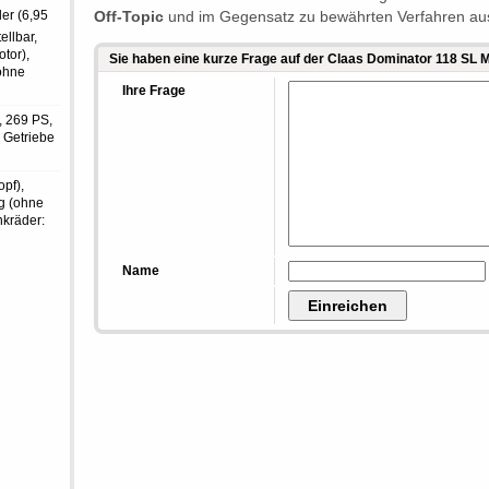
er (6,95
Off-Topic
und im Gegensatz zu bewährten Verfahren au
ellbar,
tor),
Sie haben eine kurze Frage auf der Claas Dominator 118 SL
ohne
Ihre Frage
e, 269 PS,
3 Getriebe
opf),
kg (ohne
nkräder:
Name