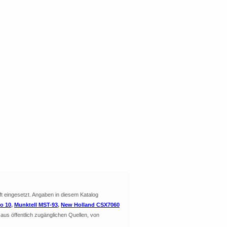
ft eingesetzt. Angaben in diesem Katalog
o 10
,
Munktell MST-93
,
New Holland CSX7060
aus öffentlich zugänglichen Quellen, von