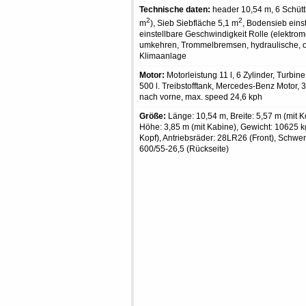
Technische daten:
header 10,54 m, 6 Schüttl
2
2
m
), Sieb Siebfläche 5,1 m
, Bodensieb einst
einstellbare Geschwindigkeit Rolle (elektromo
umkehren, Trommelbremsen, hydraulische, 
Klimaanlage
Motor:
Motorleistung 11 l, 6 Zylinder, Turbin
500 l. Treibstofftank, Mercedes-Benz Motor, 
nach vorne, max. speed 24,6 kph
Größe:
Länge: 10,54 m, Breite: 5,57 m (mit K
Höhe: 3,85 m (mit Kabine), Gewicht: 10625 
Kopf), Antriebsräder: 28LR26 (Front), Schwe
600/55-26,5 (Rückseite)