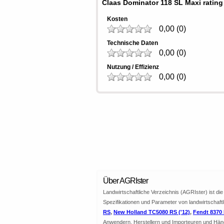
Claas Dominator 118 SL Maxi rating
Kosten
0,00
(
0
)
Technische Daten
0,00
(
0
)
Nutzung / Effizienz
0,00
(
0
)
Über AGRIster
Landwirtschaftliche Verzeichnis (AGRIster) ist d
Spezifikationen und Parameter von landwirtschaft
RS
,
New Holland TC5080 RS ('12)
,
Fendt 8370 P
Anwendern, Herstellern und Importeuren und Hän