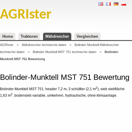
AGRIster
Home
Traktoren
Mähdrescher
Vergleichen
AGRIster
>
Mähdrescher technische daten
>
Bolinder-Munktell Mähdrescher
technische daten
>
Bolinder-Munktell MST 751 technische daten
>
Bolinder-
Munktell MST 751 Bewertung
Bolinder-Munktell MST 751 Bewertung
2
Bolinder-Munktell MST 751: header 7,2 m, 3 schüttler (2,1 m
), sieb siebfläche
2
1,63 m
, bodensieb variable, umkehren, hydraulische, ohne klimaanlage.