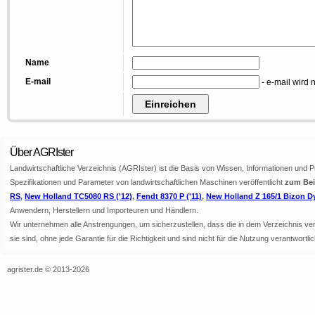
Name
E-mail
- e-mail wird n
Über AGRIster
Landwirtschaftliche Verzeichnis (AGRIster) ist die Basis von Wissen, Informationen und 
Spezifikationen und Parameter von landwirtschaftlichen Maschinen veröffentlicht
zum Bei
RS
,
New Holland TC5080 RS ('12)
,
Fendt 8370 P ('11)
,
New Holland Z 165/1 Bizon 
Anwendern, Herstellern und Importeuren und Händlern.
Wir unternehmen alle Anstrengungen, um sicherzustellen, dass die in dem Verzeichnis veröf
sie sind, ohne jede Garantie für die Richtigkeit und sind nicht für die Nutzung verantwor
agrister.de © 2013-2026