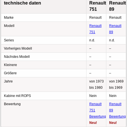
technische daten
Renault
Renault
751
89
Marke
Renault
Renault
Modell
Renault
Renault
751
89
Series
n.d.
n.d.
Vorheriges Modell
–
–
Nächstes Modell
–
–
Kleinere
–
–
Größere
–
–
Jahre
von 1973
von 1969
bis 1980
bis 1969
Kabine mit ROPS
Nein
Nein
Bewertung
Renault
Renault
751
89
Bewertung
Bewertung
Neu!
Neu!