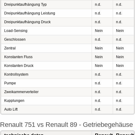
Dreipunktaufhängung Typ
n.d.
n.d.
Dreipunktaufhängung Leistung
n.d.
n.d.
Dreipunktaufhängung Druck
n.d.
n.d.
Load-Sensing
Nein
Nein
Geschlossen
n.d.
n.d.
Zentral
Nein
Nein
Konstanten Fluss
Nein
Nein
Konstanten Druck
Nein
Nein
Kontrollsystem
n.d.
n.d.
Pumpe
n.d.
n.d.
Zweikammerverteiler
n.d.
n.d.
Kupplungen
n.d.
n.d.
Auto Lift
n.d.
n.d.
Renault 751 vs Renault 89 - Getriebegehäuse