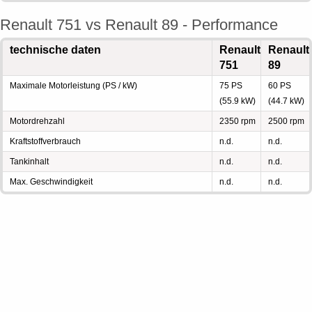
Renault 751 vs Renault 89 - Performance
technische daten
Renault
Renault
751
89
Maximale Motorleistung (PS / kW)
75 PS
60 PS
(55.9 kW)
(44.7 kW)
Motordrehzahl
2350 rpm
2500 rpm
Kraftstoffverbrauch
n.d.
n.d.
Tankinhalt
n.d.
n.d.
Max. Geschwindigkeit
n.d.
n.d.