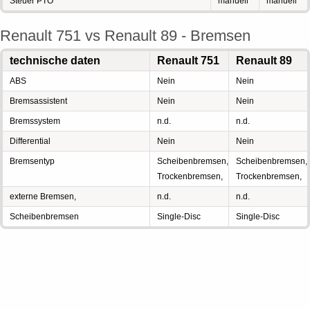
Steuer PTO
manuell
manuell
Renault 751 vs Renault 89 - Bremsen
technische daten
Renault 751
Renault 89
ABS
Nein
Nein
Bremsassistent
Nein
Nein
Bremssystem
n.d.
n.d.
Differential
Nein
Nein
Bremsentyp
Scheibenbremsen,
Scheibenbremsen,
Trockenbremsen,
Trockenbremsen,
externe Bremsen,
n.d.
n.d.
Scheibenbremsen
Single-Disc
Single-Disc