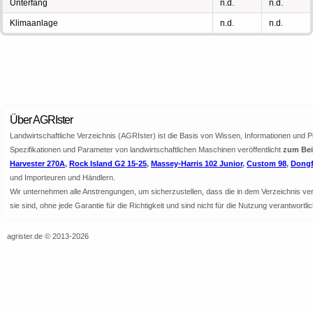
Unterfang
n.d.
n.d.
Klimaanlage
n.d.
n.d.
Über AGRIster
Landwirtschaftliche Verzeichnis (AGRIster) ist die Basis von Wissen, Informationen und 
Spezifikationen und Parameter von landwirtschaftlichen Maschinen veröffentlicht
zum Beis
Harvester 270A
,
Rock Island G2 15-25
,
Massey-Harris 102 Junior
,
Custom 98
,
Dongf
und Importeuren und Händlern.
Wir unternehmen alle Anstrengungen, um sicherzustellen, dass die in dem Verzeichnis veröf
sie sind, ohne jede Garantie für die Richtigkeit und sind nicht für die Nutzung verantwor
agrister.de © 2013-2026