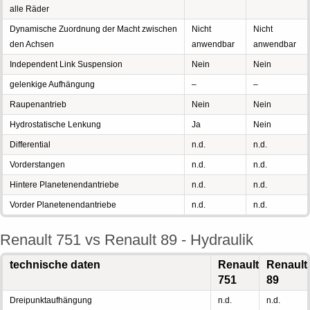
alle Räder
Dynamische Zuordnung der Macht zwischen
Nicht
Nicht
den Achsen
anwendbar
anwendbar
Independent Link Suspension
Nein
Nein
gelenkige Aufhängung
–
–
Raupenantrieb
Nein
Nein
Hydrostatische Lenkung
Ja
Nein
Differential
n.d.
n.d.
Vorderstangen
n.d.
n.d.
Hintere Planetenendantriebe
n.d.
n.d.
Vorder Planetenendantriebe
n.d.
n.d.
Renault 751 vs Renault 89 - Hydraulik
technische daten
Renault
Renault
751
89
Dreipunktaufhängung
n.d.
n.d.