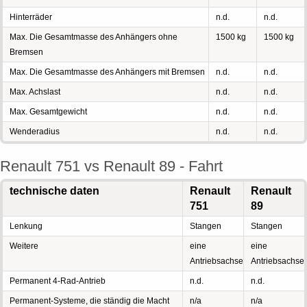
Hinterräder
n.d.
n.d.
Max. Die Gesamtmasse des Anhängers ohne
1500 kg
1500 kg
Bremsen
Max. Die Gesamtmasse des Anhängers mit Bremsen
n.d.
n.d.
Max. Achslast
n.d.
n.d.
Max. Gesamtgewicht
n.d.
n.d.
Wenderadius
n.d.
n.d.
Renault 751 vs Renault 89 - Fahrt
technische daten
Renault
Renault
751
89
Lenkung
Stangen
Stangen
Weitere
eine
eine
Antriebsachse
Antriebsachse
Permanent 4-Rad-Antrieb
n.d.
n.d.
Permanent-Systeme, die ständig die Macht
n/a
n/a