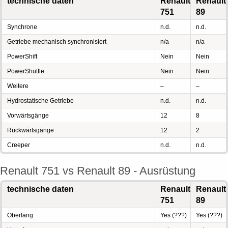
technische daten
Renault
Renault
751
89
Synchrone
n.d.
n.d.
Getriebe mechanisch synchronisiert
n/a
n/a
PowerShift
Nein
Nein
PowerShuttle
Nein
Nein
Weitere
–
–
Hydrostatische Getriebe
n.d.
n.d.
Vorwärtsgänge
12
8
Rückwärtsgänge
12
2
Creeper
n.d.
n.d.
Renault 751 vs Renault 89 - Ausrüstung
technische daten
Renault
Renault
751
89
Oberfang
Yes (???)
Yes (???)