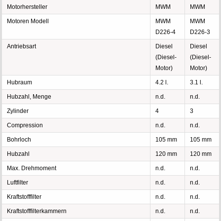
Motorhersteller
MWM
MWM
Motoren Modell
MWM
MWM
D226-4
D226-3
Antriebsart
Diesel
Diesel
(Diesel-
(Diesel-
Motor)
Motor)
Hubraum
4.2 l.
3.1 l.
Hubzahl, Menge
n.d.
n.d.
Zylinder
4
3
Compression
n.d.
n.d.
Bohrloch
105 mm
105 mm
Hubzahl
120 mm
120 mm
Max. Drehmoment
n.d.
n.d.
Luftfilter
n.d.
n.d.
Kraftstofffilter
n.d.
n.d.
Kraftstofffilterkammern
n.d.
n.d.