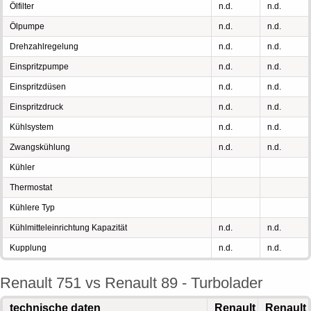
Ölfilter
n.d.
n.d.
Ölpumpe
n.d.
n.d.
Drehzahlregelung
n.d.
n.d.
Einspritzpumpe
n.d.
n.d.
Einspritzdüsen
n.d.
n.d.
Einspritzdruck
n.d.
n.d.
Kühlsystem
n.d.
n.d.
Zwangskühlung
n.d.
n.d.
Kühler
Thermostat
Kühlere Typ
Kühlmitteleinrichtung Kapazität
n.d.
n.d.
Kupplung
n.d.
n.d.
Renault 751 vs Renault 89 - Turbolader
technische daten
Renault
Renault