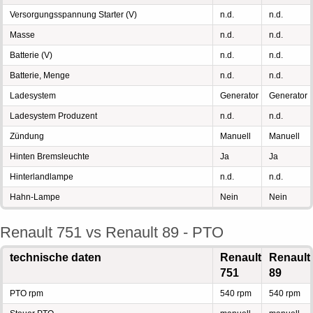
Versorgungsspannung Starter (V)
n.d.
n.d.
Masse
n.d.
n.d.
Batterie (V)
n.d.
n.d.
Batterie, Menge
n.d.
n.d.
Ladesystem
Generator
Generator
Ladesystem Produzent
n.d.
n.d.
Zündung
Manuell
Manuell
Hinten Bremsleuchte
Ja
Ja
Hinterlandlampe
n.d.
n.d.
Hahn-Lampe
Nein
Nein
Renault 751 vs Renault 89 - PTO
technische daten
Renault
Renault
751
89
PTO rpm
540 rpm
540 rpm