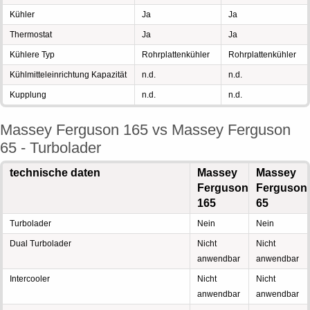
Kühler
Ja
Ja
Thermostat
Ja
Ja
Kühlere Typ
Rohrplattenkühler
Rohrplattenkühler
Kühlmitteleinrichtung Kapazität
n.d.
n.d.
Kupplung
n.d.
n.d.
Massey Ferguson 165 vs Massey Ferguson
65 - Turbolader
technische daten
Massey
Massey
Ferguson
Ferguson
165
65
Turbolader
Nein
Nein
Dual Turbolader
Nicht
Nicht
anwendbar
anwendbar
Intercooler
Nicht
Nicht
anwendbar
anwendbar