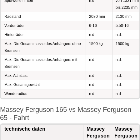
Spurweite hinten
n.d.
von 1321 mm
bis 2235 mm
Radstand
2080 mm
2130 mm
Vorderräder
6-16
5.50-16
Hinterräder
n.d.
n.d.
Max. Die Gesamtmasse des Anhängers ohne
1500 kg
1500 kg
Bremsen
Max. Die Gesamtmasse des Anhängers mit
n.d.
n.d.
Bremsen
Max. Achslast
n.d.
n.d.
Max. Gesamtgewicht
n.d.
n.d.
Wenderadius
n.d.
n.d.
Massey Ferguson 165 vs Massey Ferguson
65 - Fahrt
technische daten
Massey
Massey
Ferguson
Ferguson