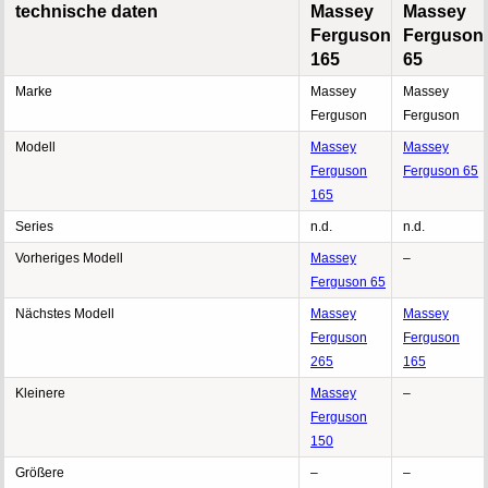
technische daten
Massey
Massey
Ferguson
Ferguson
165
65
Marke
Massey
Massey
Ferguson
Ferguson
Modell
Massey
Massey
Ferguson
Ferguson 65
165
Series
n.d.
n.d.
Vorheriges Modell
Massey
–
Ferguson 65
Nächstes Modell
Massey
Massey
Ferguson
Ferguson
265
165
Kleinere
Massey
–
Ferguson
150
Größere
–
–