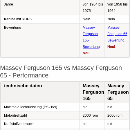
Jahre
von 1964 bis
von 1958 bis
1975
1964
Kabine mit ROPS
Nein
Nein
Bewertung
Massey
Massey
Ferguson
Ferguson 65
165
Bewertung
Bewertung
Neu!
Neu!
Massey Ferguson 165 vs Massey Ferguson
65 - Performance
technische daten
Massey
Massey
Ferguson
Ferguson
165
65
Maximale Motorleistung (PS / kW)
n.d.
n.d.
Motordrehzahl
2000 rpm
2000 rpm
Kraftstoffverbrauch
n.d.
n.d.