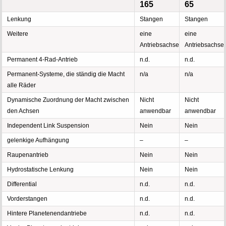
165
65
Lenkung
Stangen
Stangen
Weitere
eine
eine
Antriebsachse
Antriebsachse
Permanent 4-Rad-Antrieb
n.d.
n.d.
Permanent-Systeme, die ständig die Macht
n/a
n/a
alle Räder
Dynamische Zuordnung der Macht zwischen
Nicht
Nicht
den Achsen
anwendbar
anwendbar
Independent Link Suspension
Nein
Nein
gelenkige Aufhängung
–
–
Raupenantrieb
Nein
Nein
Hydrostatische Lenkung
Nein
Nein
Differential
n.d.
n.d.
Vorderstangen
n.d.
n.d.
Hintere Planetenendantriebe
n.d.
n.d.