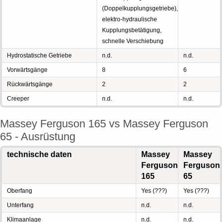
(Doppelkupplungsgetriebe),
elektro-hydraulische
Kupplungsbetätigung,
schnelle Verschiebung
Hydrostatische Getriebe
n.d.
n.d.
Vorwärtsgänge
8
6
Rückwärtsgänge
2
2
Creeper
n.d.
n.d.
Massey Ferguson 165 vs Massey Ferguson
65 - Ausrüstung
technische daten
Massey
Massey
Ferguson
Ferguson
165
65
Oberfang
Yes (???)
Yes (???)
Unterfang
n.d.
n.d.
Klimaanlage
n.d.
n.d.