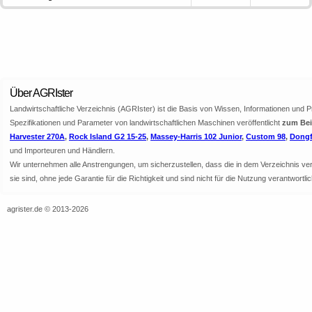
Über AGRIster
Landwirtschaftliche Verzeichnis (AGRIster) ist die Basis von Wissen, Informationen und 
Spezifikationen und Parameter von landwirtschaftlichen Maschinen veröffentlicht
zum Beis
Harvester 270A
,
Rock Island G2 15-25
,
Massey-Harris 102 Junior
,
Custom 98
,
Dongf
und Importeuren und Händlern.
Wir unternehmen alle Anstrengungen, um sicherzustellen, dass die in dem Verzeichnis veröf
sie sind, ohne jede Garantie für die Richtigkeit und sind nicht für die Nutzung verantwor
agrister.de © 2013-2026