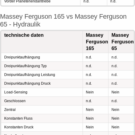
Vorder Planetenendantriebe
n.d.
n.d.
Massey Ferguson 165 vs Massey Ferguson
65 - Hydraulik
technische daten
Massey
Massey
Ferguson
Ferguson
165
65
Dreipunktaufhängung
n.d.
n.d.
Dreipunktaufhängung Typ
n.d.
n.d.
Dreipunktaufhängung Leistung
n.d.
n.d.
Dreipunktaufhängung Druck
n.d.
n.d.
Load-Sensing
Nein
Nein
Geschlossen
n.d.
n.d.
Zentral
Nein
Nein
Konstanten Fluss
Nein
Nein
Konstanten Druck
Nein
Nein