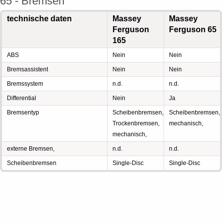
65 - Bremsen
technische daten
Massey
Massey
Ferguson
Ferguson 65
165
ABS
Nein
Nein
Bremsassistent
Nein
Nein
Bremssystem
n.d.
n.d.
Differential
Nein
Ja
Bremsentyp
Scheibenbremsen,
Scheibenbremsen,
Trockenbremsen,
mechanisch,
mechanisch,
externe Bremsen,
n.d.
n.d.
Scheibenbremsen
Single-Disc
Single-Disc