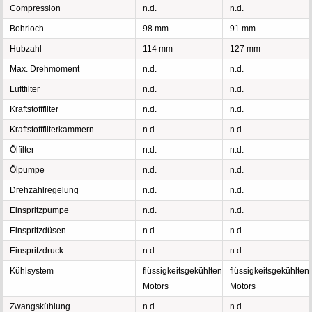
Compression
n.d.
n.d.
Bohrloch
98 mm
91 mm
Hubzahl
114 mm
127 mm
Max. Drehmoment
n.d.
n.d.
Luftfilter
n.d.
n.d.
Kraftstofffilter
n.d.
n.d.
Kraftstofffilterkammern
n.d.
n.d.
Ölfilter
n.d.
n.d.
Ölpumpe
n.d.
n.d.
Drehzahlregelung
n.d.
n.d.
Einspritzpumpe
n.d.
n.d.
Einspritzdüsen
n.d.
n.d.
Einspritzdruck
n.d.
n.d.
Kühlsystem
flüssigkeitsgekühlten
flüssigkeitsgekühlten
Motors
Motors
Zwangskühlung
n.d.
n.d.