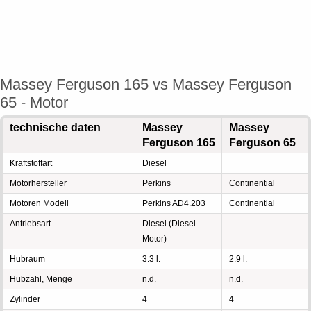
Massey Ferguson 165 vs Massey Ferguson
65 - Motor
technische daten
Massey
Massey
Ferguson 165
Ferguson 65
Kraftstoffart
Diesel
Motorhersteller
Perkins
Continential
Motoren Modell
Perkins AD4.203
Continential
Antriebsart
Diesel (Diesel-
Motor)
Hubraum
3.3 l.
2.9 l.
Hubzahl, Menge
n.d.
n.d.
Zylinder
4
4