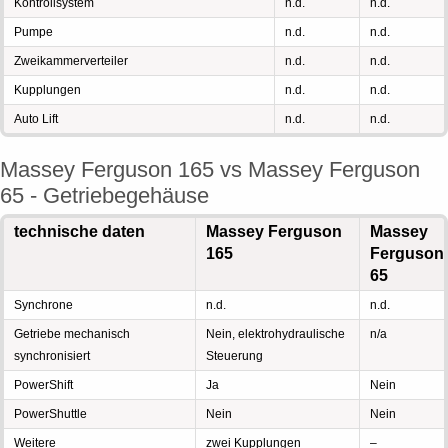
Kontrollsystem
n.d.
n.d.
Pumpe
n.d.
n.d.
Zweikammerverteiler
n.d.
n.d.
Kupplungen
n.d.
n.d.
Auto Lift
n.d.
n.d.
Massey Ferguson 165 vs Massey Ferguson
65 - Getriebegehäuse
technische daten
Massey Ferguson
Massey
165
Ferguson
65
Synchrone
n.d.
n.d.
Getriebe mechanisch
Nein, elektrohydraulische
n/a
synchronisiert
Steuerung
PowerShift
Ja
Nein
PowerShuttle
Nein
Nein
Weitere
zwei Kupplungen
–