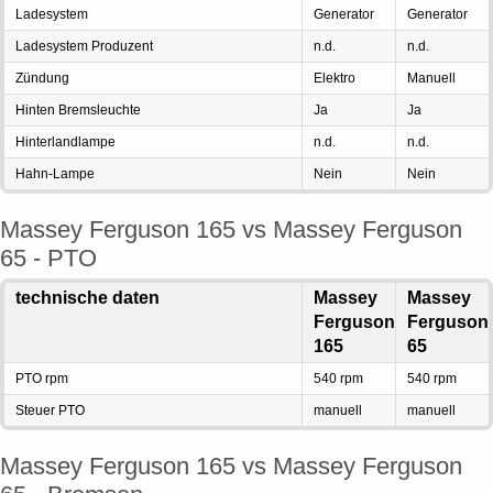
Ladesystem
Generator
Generator
Ladesystem Produzent
n.d.
n.d.
Zündung
Elektro
Manuell
Hinten Bremsleuchte
Ja
Ja
Hinterlandlampe
n.d.
n.d.
Hahn-Lampe
Nein
Nein
Massey Ferguson 165 vs Massey Ferguson
65 - PTO
technische daten
Massey
Massey
Ferguson
Ferguson
165
65
PTO rpm
540 rpm
540 rpm
Steuer PTO
manuell
manuell
Massey Ferguson 165 vs Massey Ferguson