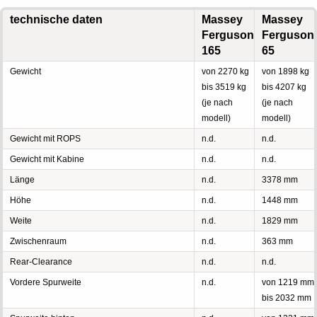
technische daten
Massey
Massey
Ferguson
Ferguson
165
65
Gewicht
von 2270 kg
von 1898 kg
bis 3519 kg
bis 4207 kg
(je nach
(je nach
modell)
modell)
Gewicht mit ROPS
n.d.
n.d.
Gewicht mit Kabine
n.d.
n.d.
Länge
n.d.
3378 mm
Höhe
n.d.
1448 mm
Weite
n.d.
1829 mm
Zwischenraum
n.d.
363 mm
Rear-Clearance
n.d.
n.d.
Vordere Spurweite
n.d.
von 1219 mm
bis 2032 mm