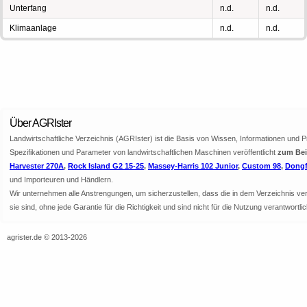
Unterfang
n.d.
n.d.
Klimaanlage
n.d.
n.d.
Über AGRIster
Landwirtschaftliche Verzeichnis (AGRIster) ist die Basis von Wissen, Informationen und 
Spezifikationen und Parameter von landwirtschaftlichen Maschinen veröffentlicht
zum Beis
Harvester 270A
,
Rock Island G2 15-25
,
Massey-Harris 102 Junior
,
Custom 98
,
Dongf
und Importeuren und Händlern.
Wir unternehmen alle Anstrengungen, um sicherzustellen, dass die in dem Verzeichnis veröf
sie sind, ohne jede Garantie für die Richtigkeit und sind nicht für die Nutzung verantwor
agrister.de © 2013-2026