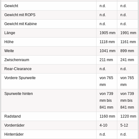
Gewicht
n.d.
n.d.
Gewicht mit ROPS
n.d.
n.d.
Gewicht mit Kabine
n.d.
n.d.
Länge
1905 mm
1991 mm
Höhe
1118 mm
1161 mm
Weite
1041 mm
899 mm
Zwischenraum
211 mm
241 mm
Rear-Clearance
n.d.
n.d.
Vordere Spurweite
von 765
von 765
mm
mm
Spurweite hinten
von 739
von 739
mm bis
mm bis
841 mm
841 mm
Radstand
1160 mm
1220 mm
Vorderräder
4-10
5-12
Hinterräder
n.d.
n.d.