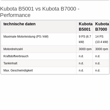
Kubota B5001 vs Kubota B7000 -
Performance
technische daten
Kubota
Kubota
B5001
B7000
Maximale Motorleistung (PS / kW)
9 PS (6.7
14 PS
kW)
(10.4 kW)
Motordrehzahl
3000 rpm
3000 rpm
Kraftstoffverbrauch
n.d.
n.d.
Tankinhalt
n.d.
n.d.
Max. Geschwindigkeit
n.d.
n.d.