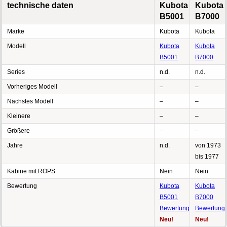
technische daten
Kubota
Kubota
B5001
B7000
Marke
Kubota
Kubota
Modell
Kubota
Kubota
B5001
B7000
Series
n.d.
n.d.
Vorheriges Modell
–
–
Nächstes Modell
–
–
Kleinere
–
–
Größere
–
–
Jahre
n.d.
von 1973
bis 1977
Kabine mit ROPS
Nein
Nein
Bewertung
Kubota
Kubota
B5001
B7000
Bewertung
Bewertung
Neu!
Neu!