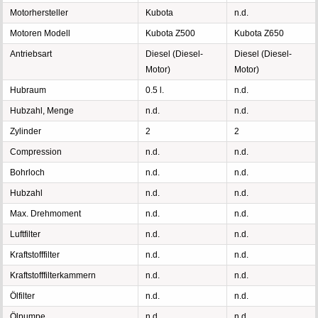
Motorhersteller
Kubota
n.d.
Motoren Modell
Kubota Z500
Kubota Z650
Antriebsart
Diesel (Diesel-
Diesel (Diesel-
Motor)
Motor)
Hubraum
0.5 l.
n.d.
Hubzahl, Menge
n.d.
n.d.
Zylinder
2
2
Compression
n.d.
n.d.
Bohrloch
n.d.
n.d.
Hubzahl
n.d.
n.d.
Max. Drehmoment
n.d.
n.d.
Luftfilter
n.d.
n.d.
Kraftstofffilter
n.d.
n.d.
Kraftstofffilterkammern
n.d.
n.d.
Ölfilter
n.d.
n.d.
Ölpumpe
n.d.
n.d.