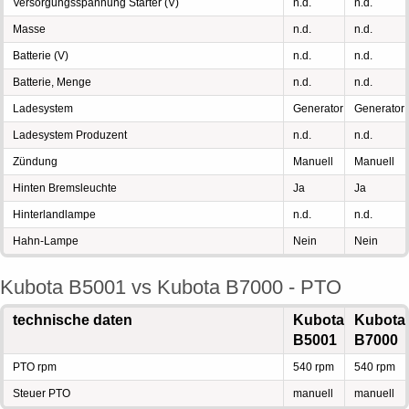
Versorgungsspannung Starter (V)
n.d.
n.d.
Masse
n.d.
n.d.
Batterie (V)
n.d.
n.d.
Batterie, Menge
n.d.
n.d.
Ladesystem
Generator
Generator
Ladesystem Produzent
n.d.
n.d.
Zündung
Manuell
Manuell
Hinten Bremsleuchte
Ja
Ja
Hinterlandlampe
n.d.
n.d.
Hahn-Lampe
Nein
Nein
Kubota B5001 vs Kubota B7000 - PTO
technische daten
Kubota
Kubota
B5001
B7000
PTO rpm
540 rpm
540 rpm
Steuer PTO
manuell
manuell