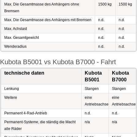
Max. Die Gesamtmasse des Anhängers ohne
1500 kg
1500 kg
Bremsen
Max. Die Gesamtmasse des Anhängers mit Bremsen
n.d.
n.d.
Max. Achslast
n.d.
n.d.
Max. Gesamtgewicht
n.d.
n.d.
Wenderadius
n.d.
n.d.
Kubota B5001 vs Kubota B7000 - Fahrt
technische daten
Kubota
Kubota
B5001
B7000
Lenkung
Stangen
Stangen
Weitere
eine
eine
Antriebsachse
Antriebsachse
Permanent 4-Rad-Antrieb
n.d.
n.d.
Permanent-Systeme, die ständig die Macht
n/a
n/a
alle Räder