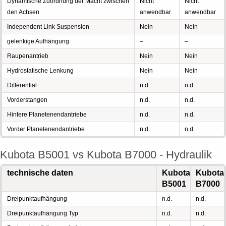
Dynamische Zuordnung der Macht zwischen
Nicht
Nicht
den Achsen
anwendbar
anwendbar
Independent Link Suspension
Nein
Nein
gelenkige Aufhängung
–
–
Raupenantrieb
Nein
Nein
Hydrostatische Lenkung
Nein
Nein
Differential
n.d.
n.d.
Vorderstangen
n.d.
n.d.
Hintere Planetenendantriebe
n.d.
n.d.
Vorder Planetenendantriebe
n.d.
n.d.
Kubota B5001 vs Kubota B7000 - Hydraulik
technische daten
Kubota
Kubota
B5001
B7000
Dreipunktaufhängung
n.d.
n.d.
Dreipunktaufhängung Typ
n.d.
n.d.