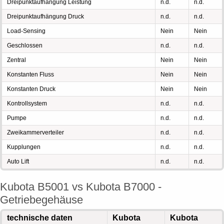
Dreipunktaufhängung Leistung
n.d.
n.d.
Dreipunktaufhängung Druck
n.d.
n.d.
Load-Sensing
Nein
Nein
Geschlossen
n.d.
n.d.
Zentral
Nein
Nein
Konstanten Fluss
Nein
Nein
Konstanten Druck
Nein
Nein
Kontrollsystem
n.d.
n.d.
Pumpe
n.d.
n.d.
Zweikammerverteiler
n.d.
n.d.
Kupplungen
n.d.
n.d.
Auto Lift
n.d.
n.d.
Kubota B5001 vs Kubota B7000 -
Getriebegehäuse
technische daten
Kubota
Kubota