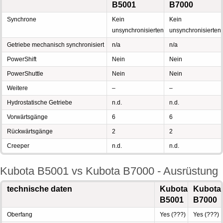
B5001
B7000
Synchrone
Kein
Kein
unsynchronisierten
unsynchronisierten
Getriebe mechanisch synchronisiert
n/a
n/a
PowerShift
Nein
Nein
PowerShuttle
Nein
Nein
Weitere
–
–
Hydrostatische Getriebe
n.d.
n.d.
Vorwärtsgänge
6
6
Rückwärtsgänge
2
2
Creeper
n.d.
n.d.
Kubota B5001 vs Kubota B7000 - Ausrüstung
technische daten
Kubota
Kubota
B5001
B7000
Oberfang
Yes (???)
Yes (???)