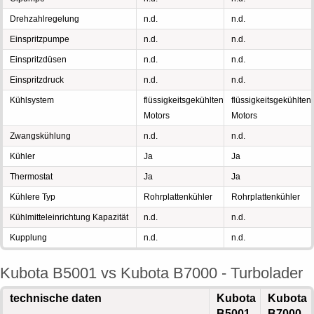
Drehzahlregelung
n.d.
n.d.
Einspritzpumpe
n.d.
n.d.
Einspritzdüsen
n.d.
n.d.
Einspritzdruck
n.d.
n.d.
Kühlsystem
flüssigkeitsgekühlten
flüssigkeitsgekühlten
Motors
Motors
Zwangskühlung
n.d.
n.d.
Kühler
Ja
Ja
Thermostat
Ja
Ja
Kühlere Typ
Rohrplattenkühler
Rohrplattenkühler
Kühlmitteleinrichtung Kapazität
n.d.
n.d.
Kupplung
n.d.
n.d.
Kubota B5001 vs Kubota B7000 - Turbolader
technische daten
Kubota
Kubota
B5001
B7000