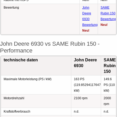
Kabine mit ROPS
Nein
Nein
Bewertung
John
SAME
Deere
Rubin 150
6930
Bewertung
Bewertung
Neu!
Neu!
John Deere 6930 vs SAME Rubin 150 -
Performance
technische daten
John Deere
SAME
6930
Rubin
150
Maximale Motorleistung (PS / kW)
163 PS
149.6
(119.85294117647
PS (110
kW)
kW)
Motordrehzahl
2100 rpm
2000
rpm
Kraftstoffverbrauch
n.d.
n.d.