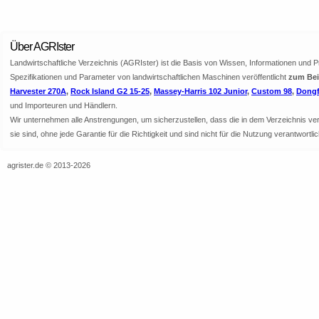
Über AGRIster
Landwirtschaftliche Verzeichnis (AGRIster) ist die Basis von Wissen, Informationen und 
Spezifikationen und Parameter von landwirtschaftlichen Maschinen veröffentlicht
zum Beis
Harvester 270A
,
Rock Island G2 15-25
,
Massey-Harris 102 Junior
,
Custom 98
,
Dongf
und Importeuren und Händlern.
Wir unternehmen alle Anstrengungen, um sicherzustellen, dass die in dem Verzeichnis veröf
sie sind, ohne jede Garantie für die Richtigkeit und sind nicht für die Nutzung verantwor
agrister.de © 2013-2026