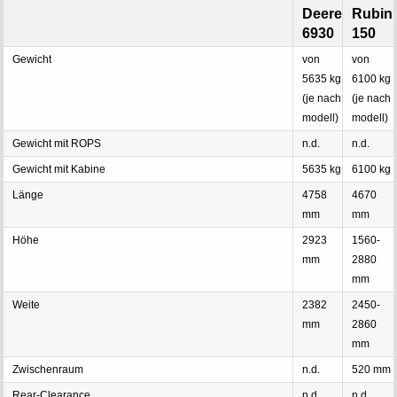
Deere
Rubin
6930
150
Gewicht
von
von
5635 kg
6100 kg
(je nach
(je nach
modell)
modell)
Gewicht mit ROPS
n.d.
n.d.
Gewicht mit Kabine
5635 kg
6100 kg
Länge
4758
4670
mm
mm
Höhe
2923
1560-
mm
2880
mm
Weite
2382
2450-
mm
2860
mm
Zwischenraum
n.d.
520 mm
Rear-Clearance
n.d.
n.d.