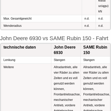
klasa
uciągu)
kN
Max. Gesamtgewicht
n.d.
n.d.
Wenderadius
n.d.
n.d.
John Deere 6930 vs SAME Rubin 150 - Fahrt
technische daten
John Deere
SAME Rubin
6930
150
Lenkung
Stangen
Stangen
Weitere
Allradantrieb, alle
Allradantrieb, alle
vier Räder zu allen
vier Räder zu allen
Zeiten und es voll
Zeiten und es voll
genutzt werden
genutzt werden
können,
können,
Frontantriebsachse,
Frontantriebsachse,
mechanischer
mechanischer
Antrieb, vordere
Antrieb, vordere
Antriebsachse
Antriebsachse