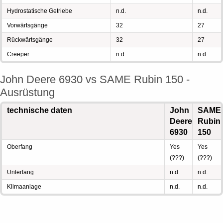
Hydrostatische Getriebe
n.d.
n.d.
Vorwärtsgänge
32
27
Rückwärtsgänge
32
27
Creeper
n.d.
n.d.
John Deere 6930 vs SAME Rubin 150 -
Ausrüstung
technische daten
John
SAME
Deere
Rubin
6930
150
Oberfang
Yes
Yes
(???)
(???)
Unterfang
n.d.
n.d.
Klimaanlage
n.d.
n.d.