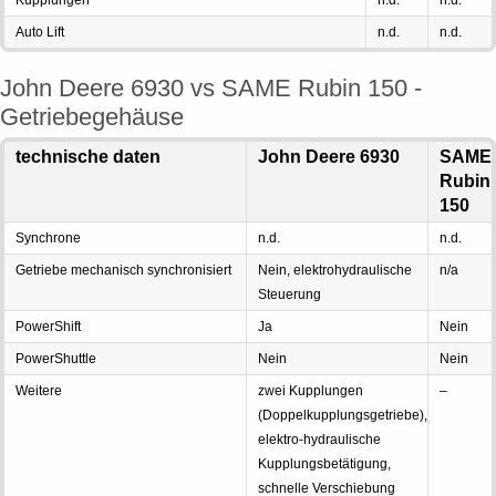
Kupplungen
n.d.
n.d.
Auto Lift
n.d.
n.d.
John Deere 6930 vs SAME Rubin 150 -
Getriebegehäuse
technische daten
John Deere 6930
SAME
Rubin
150
Synchrone
n.d.
n.d.
Getriebe mechanisch synchronisiert
Nein, elektrohydraulische
n/a
Steuerung
PowerShift
Ja
Nein
PowerShuttle
Nein
Nein
Weitere
zwei Kupplungen
–
(Doppelkupplungsgetriebe),
elektro-hydraulische
Kupplungsbetätigung,
schnelle Verschiebung