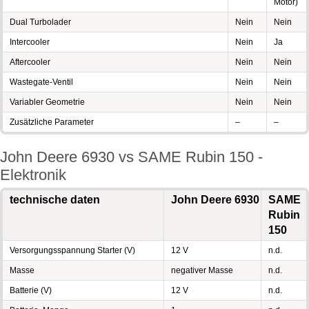
Motor)
Dual Turbolader
Nein
Nein
Intercooler
Nein
Ja
Aftercooler
Nein
Nein
Wastegate-Ventil
Nein
Nein
Variabler Geometrie
Nein
Nein
Zusätzliche Parameter
–
–
John Deere 6930 vs SAME Rubin 150 -
Elektronik
technische daten
John Deere 6930
SAME
Rubin
150
Versorgungsspannung Starter (V)
12 V
n.d.
Masse
negativer Masse
n.d.
Batterie (V)
12 V
n.d.