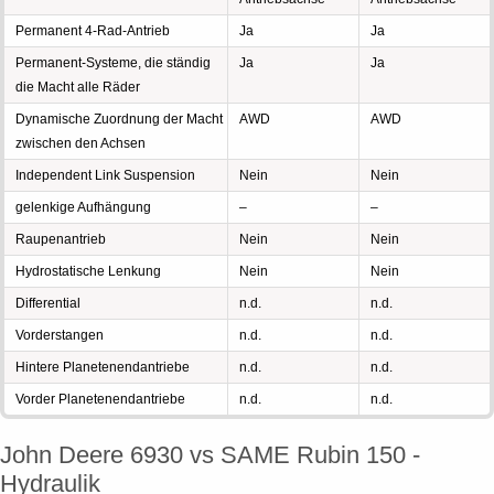
Permanent 4-Rad-Antrieb
Ja
Ja
Permanent-Systeme, die ständig
Ja
Ja
die Macht alle Räder
Dynamische Zuordnung der Macht
AWD
AWD
zwischen den Achsen
Independent Link Suspension
Nein
Nein
gelenkige Aufhängung
–
–
Raupenantrieb
Nein
Nein
Hydrostatische Lenkung
Nein
Nein
Differential
n.d.
n.d.
Vorderstangen
n.d.
n.d.
Hintere Planetenendantriebe
n.d.
n.d.
Vorder Planetenendantriebe
n.d.
n.d.
John Deere 6930 vs SAME Rubin 150 -
Hydraulik