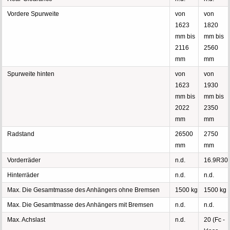
Vordere Spurweite
von
von
1623
1820
mm bis
mm bis
2116
2560
mm
mm
Spurweite hinten
von
von
1623
1930
mm bis
mm bis
2022
2350
mm
mm
Radstand
26500
2750
mm
mm
Vorderräder
n.d.
16.9R30
Hinterräder
n.d.
n.d.
Max. Die Gesamtmasse des Anhängers ohne Bremsen
1500 kg
1500 kg
Max. Die Gesamtmasse des Anhängers mit Bremsen
n.d.
n.d.
Max. Achslast
n.d.
20 (Fc -