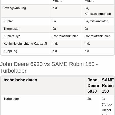
Motors
Motors
Zwangskühlung
n.d.
Ja,
Kühlwasserpumpe
Kühler
Ja
Ja, mit Ventilator
Thermostat
Ja
Ja
Kühlere Typ
Rohrplattenkühler
Rohrplattenkühler
Kühlmitteleinrichtung Kapazität
n.d.
n.d.
Kupplung
n.d.
n.d.
John Deere 6930 vs SAME Rubin 150 -
Turbolader
technische daten
John
SAME
Deere
Rubin
6930
150
Turbolader
Ja
Ja
(Turbo-
Diesel