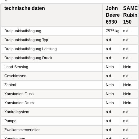
technische daten
John
SAME
Deere
Rubin
6930
150
Dreipunktaufhängung
7575 kg
n.d.
Dreipunktaufhängung Typ
n.d.
n.d.
Dreipunktaufhängung Leistung
n.d.
n.d.
Dreipunktaufhängung Druck
n.d.
n.d.
Load-Sensing
Nein
Nein
Geschlossen
n.d.
n.d.
Zentral
Nein
Nein
Konstanten Fluss
Nein
Nein
Konstanten Druck
Nein
Nein
Kontrollsystem
n.d.
n.d.
Pumpe
n.d.
n.d.
Zweikammerverteiler
n.d.
n.d.