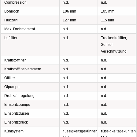
Compression
n.d.
n.d.
Bohrloch
106 mm
105 mm
Hubzahl
127 mm
115 mm
Max. Drehmoment
n.d.
n.d.
Luftfilter
n.d.
Trockenluftfilter,
Sensor-
Verschmutzung
Kraftstofffilter
n.d.
n.d.
Kraftstofffilterkammern
n.d.
n.d.
Ölfilter
n.d.
n.d.
Ölpumpe
n.d.
n.d.
Drehzahlregelung
n.d.
n.d.
Einspritzpumpe
n.d.
n.d.
Einspritzdüsen
n.d.
n.d.
Einspritzdruck
n.d.
n.d.
Kühlsystem
flüssigkeitsgekühlten
flüssigkeitsgekühlten