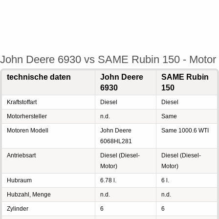
John Deere 6930 vs SAME Rubin 150 - Motor
technische daten
John Deere
SAME Rubin
6930
150
Kraftstoffart
Diesel
Diesel
Motorhersteller
n.d.
Same
Motoren Modell
John Deere
Same 1000.6 WTI
6068HL281
Antriebsart
Diesel (Diesel-
Diesel (Diesel-
Motor)
Motor)
Hubraum
6.78 l.
6 l.
Hubzahl, Menge
n.d.
n.d.
Zylinder
6
6