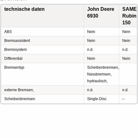
technische daten
John Deere
SAME
6930
Rubin
150
ABS
Nein
Nein
Bremsassistent
Nein
Nein
Bremssystem
n.d.
n.d.
Differential
Nein
Nein
Bremsentyp
Scheibenbremsen,
Nassbremsen,
hydraulisch,
externe Bremsen,
n.d.
n.d.
Scheibenbremsen
Single-Disc
–