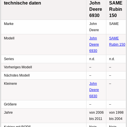
technische daten
John
SAME
Deere
Rubin
6930
150
Marke
John
SAME
Deere
Modell
John
SAME
Deere
Rubin 150
6930
Series
n.d.
n.d.
Vorheriges Modell
–
–
Nächstes Modell
–
–
Kleinere
John
–
Deere
6830
Größere
–
–
Jahre
von 2006
von 1998
bis 2011
bis 2004