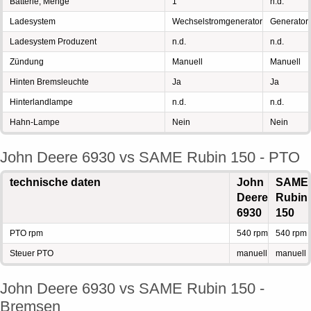
Batterie, Menge
1
n.d.
Ladesystem
Wechselstromgenerator
Generator
Ladesystem Produzent
n.d.
n.d.
Zündung
Manuell
Manuell
Hinten Bremsleuchte
Ja
Ja
Hinterlandlampe
n.d.
n.d.
Hahn-Lampe
Nein
Nein
John Deere 6930 vs SAME Rubin 150 - PTO
technische daten
John
SAME
Deere
Rubin
6930
150
PTO rpm
540 rpm
540 rpm
Steuer PTO
manuell
manuell
John Deere 6930 vs SAME Rubin 150 -
Bremsen