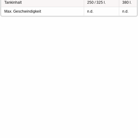
Tankinhalt
250 / 325 l.
380 l.
Max. Geschwindigkeit
n.d.
n.d.