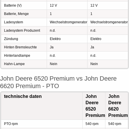
Batterie (V)
12 V
12 V
Batterie, Menge
1
1
Ladesystem
Wechselstromgenerator
Wechselstromgenerator
Ladesystem Produzent
n.d.
n.d.
Zündung
Elektro
Elektro
Hinten Bremsleuchte
Ja
Ja
Hinterlandlampe
n.d.
n.d.
Hahn-Lampe
Nein
Nein
John Deere 6520 Premium vs John Deere
6620 Premium - PTO
technische daten
John
John
Deere
Deere
6520
6620
Premium
Premium
PTO rpm
540 rpm
540 rpm