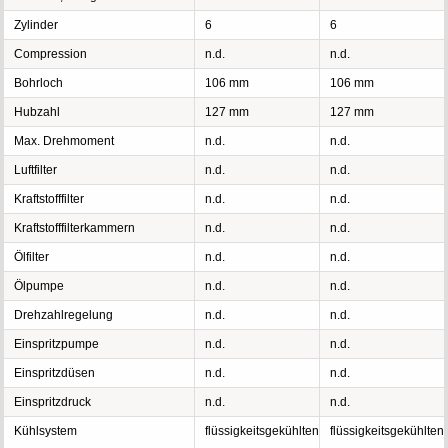
Zylinder
6
6
Compression
n.d.
n.d.
Bohrloch
106 mm
106 mm
Hubzahl
127 mm
127 mm
Max. Drehmoment
n.d.
n.d.
Luftfilter
n.d.
n.d.
Kraftstofffilter
n.d.
n.d.
Kraftstofffilterkammern
n.d.
n.d.
Ölfilter
n.d.
n.d.
Ölpumpe
n.d.
n.d.
Drehzahlregelung
n.d.
n.d.
Einspritzpumpe
n.d.
n.d.
Einspritzdüsen
n.d.
n.d.
Einspritzdruck
n.d.
n.d.
Kühlsystem
flüssigkeitsgekühlten
flüssigkeitsgekühlten