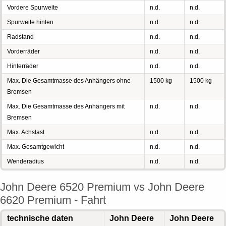
Vordere Spurweite
n.d.
n.d.
Spurweite hinten
n.d.
n.d.
Radstand
n.d.
n.d.
Vorderräder
n.d.
n.d.
Hinterräder
n.d.
n.d.
Max. Die Gesamtmasse des Anhängers ohne
1500 kg
1500 kg
Bremsen
Max. Die Gesamtmasse des Anhängers mit
n.d.
n.d.
Bremsen
Max. Achslast
n.d.
n.d.
Max. Gesamtgewicht
n.d.
n.d.
Wenderadius
n.d.
n.d.
John Deere 6520 Premium vs John Deere
6620 Premium - Fahrt
technische daten
John Deere
John Deere