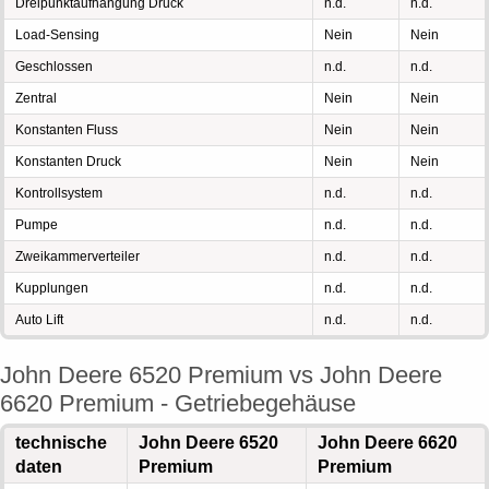
Dreipunktaufhängung Druck
n.d.
n.d.
Load-Sensing
Nein
Nein
Geschlossen
n.d.
n.d.
Zentral
Nein
Nein
Konstanten Fluss
Nein
Nein
Konstanten Druck
Nein
Nein
Kontrollsystem
n.d.
n.d.
Pumpe
n.d.
n.d.
Zweikammerverteiler
n.d.
n.d.
Kupplungen
n.d.
n.d.
Auto Lift
n.d.
n.d.
John Deere 6520 Premium vs John Deere
6620 Premium - Getriebegehäuse
technische
John Deere 6520
John Deere 6620
daten
Premium
Premium