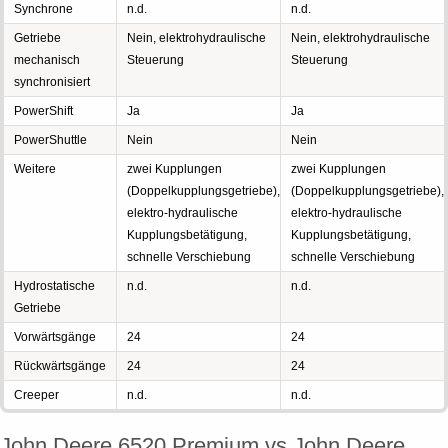
Synchrone
n.d.
n.d.
Getriebe
Nein, elektrohydraulische
Nein, elektrohydraulische
mechanisch
Steuerung
Steuerung
synchronisiert
PowerShift
Ja
Ja
PowerShuttle
Nein
Nein
Weitere
zwei Kupplungen
zwei Kupplungen
(Doppelkupplungsgetriebe),
(Doppelkupplungsgetriebe),
elektro-hydraulische
elektro-hydraulische
Kupplungsbetätigung,
Kupplungsbetätigung,
schnelle Verschiebung
schnelle Verschiebung
Hydrostatische
n.d.
n.d.
Getriebe
Vorwärtsgänge
24
24
Rückwärtsgänge
24
24
Creeper
n.d.
n.d.
John Deere 6520 Premium vs John Deere