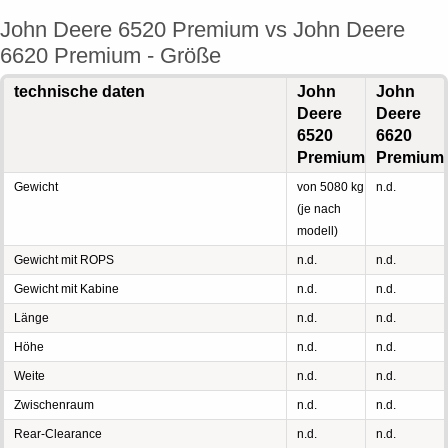
John Deere 6520 Premium vs John Deere
6620 Premium - Größe
technische daten
John
John
Deere
Deere
6520
6620
Premium
Premium
Gewicht
von 5080 kg
n.d.
(je nach
modell)
Gewicht mit ROPS
n.d.
n.d.
Gewicht mit Kabine
n.d.
n.d.
Länge
n.d.
n.d.
Höhe
n.d.
n.d.
Weite
n.d.
n.d.
Zwischenraum
n.d.
n.d.
Rear-Clearance
n.d.
n.d.