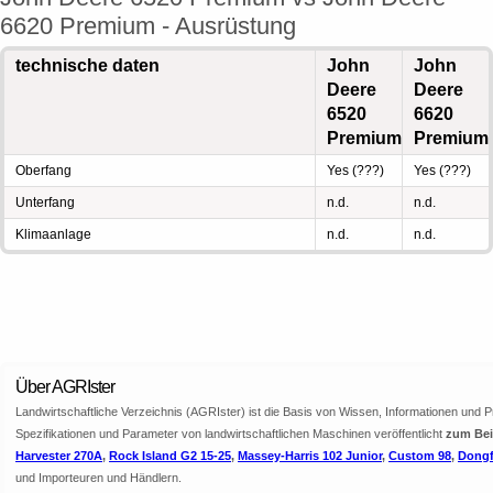
6620 Premium - Ausrüstung
technische daten
John
John
Deere
Deere
6520
6620
Premium
Premium
Oberfang
Yes (???)
Yes (???)
Unterfang
n.d.
n.d.
Klimaanlage
n.d.
n.d.
Über AGRIster
Landwirtschaftliche Verzeichnis (AGRIster) ist die Basis von Wissen, Informationen und 
Spezifikationen und Parameter von landwirtschaftlichen Maschinen veröffentlicht
zum Beis
Harvester 270A
,
Rock Island G2 15-25
,
Massey-Harris 102 Junior
,
Custom 98
,
Dongf
und Importeuren und Händlern.