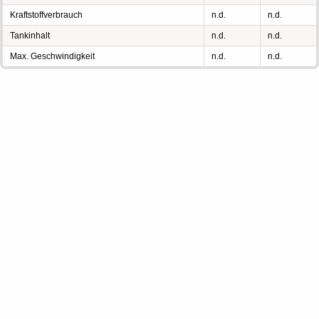
Kraftstoffverbrauch
n.d.
n.d.
Tankinhalt
n.d.
n.d.
Max. Geschwindigkeit
n.d.
n.d.