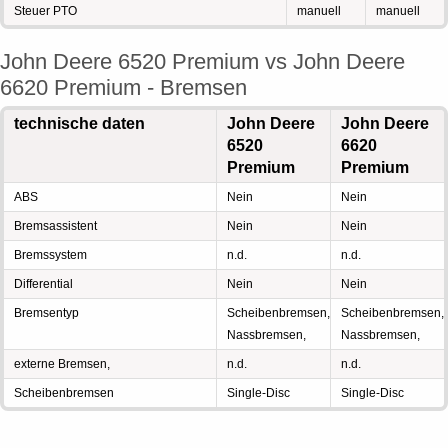
Steuer PTO
manuell
manuell
John Deere 6520 Premium vs John Deere
6620 Premium - Bremsen
technische daten
John Deere
John Deere
6520
6620
Premium
Premium
ABS
Nein
Nein
Bremsassistent
Nein
Nein
Bremssystem
n.d.
n.d.
Differential
Nein
Nein
Bremsentyp
Scheibenbremsen,
Scheibenbremsen,
Nassbremsen,
Nassbremsen,
externe Bremsen,
n.d.
n.d.
Scheibenbremsen
Single-Disc
Single-Disc