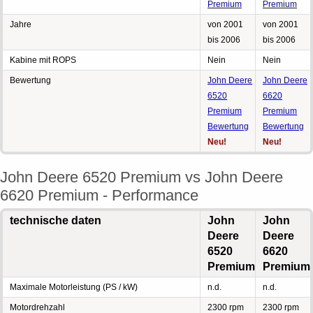
Premium
Premium
Jahre
von 2001
von 2001
bis 2006
bis 2006
Kabine mit ROPS
Nein
Nein
Bewertung
John Deere
John Deere
6520
6620
Premium
Premium
Bewertung
Bewertung
Neu!
Neu!
John Deere 6520 Premium vs John Deere
6620 Premium - Performance
technische daten
John
John
Deere
Deere
6520
6620
Premium
Premium
Maximale Motorleistung (PS / kW)
n.d.
n.d.
Motordrehzahl
2300 rpm
2300 rpm