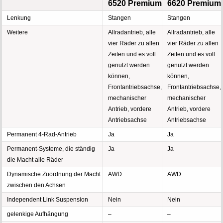
6520 Premium
6620 Premium
Lenkung
Stangen
Stangen
Weitere
Allradantrieb, alle
Allradantrieb, alle
vier Räder zu allen
vier Räder zu allen
Zeiten und es voll
Zeiten und es voll
genutzt werden
genutzt werden
können,
können,
Frontantriebsachse,
Frontantriebsachse,
mechanischer
mechanischer
Antrieb, vordere
Antrieb, vordere
Antriebsachse
Antriebsachse
Permanent 4-Rad-Antrieb
Ja
Ja
Permanent-Systeme, die ständig
Ja
Ja
die Macht alle Räder
Dynamische Zuordnung der Macht
AWD
AWD
zwischen den Achsen
Independent Link Suspension
Nein
Nein
gelenkige Aufhängung
–
–