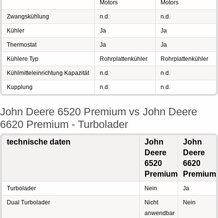
Motors
Motors
Zwangskühlung
n.d.
n.d.
Kühler
Ja
Ja
Thermostat
Ja
Ja
Kühlere Typ
Rohrplattenkühler
Rohrplattenkühler
Kühlmitteleinrichtung Kapazität
n.d.
n.d.
Kupplung
n.d.
n.d.
John Deere 6520 Premium vs John Deere
6620 Premium - Turbolader
technische daten
John
John
Deere
Deere
6520
6620
Premium
Premium
Turbolader
Nein
Ja
Dual Turbolader
Nicht
Nein
anwendbar