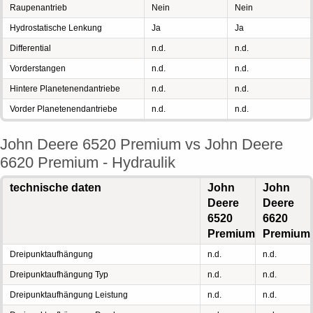
Raupenantrieb
Nein
Nein
Hydrostatische Lenkung
Ja
Ja
Differential
n.d.
n.d.
Vorderstangen
n.d.
n.d.
Hintere Planetenendantriebe
n.d.
n.d.
Vorder Planetenendantriebe
n.d.
n.d.
John Deere 6520 Premium vs John Deere
6620 Premium - Hydraulik
technische daten
John
John
Deere
Deere
6520
6620
Premium
Premium
Dreipunktaufhängung
n.d.
n.d.
Dreipunktaufhängung Typ
n.d.
n.d.
Dreipunktaufhängung Leistung
n.d.
n.d.