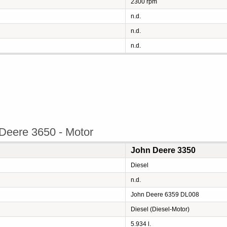
2300 rpm
n.d.
n.d.
n.d.
Deere 3650 - Motor
John Deere 3350
Diesel
n.d.
John Deere 6359 DL008
Diesel (Diesel-Motor)
5.934 l.