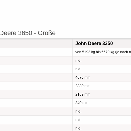
Deere 3650 - Größe
John Deere 3350
von 5193 kg bis 5579 kg (je nach 
n.d.
n.d.
4676 mm
2880 mm
2169 mm
340 mm
n.d.
n.d.
n.d.