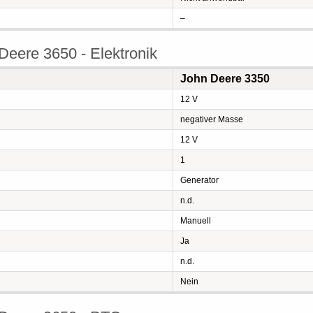
–
eere 3650 - Elektronik
John Deere 3350
12 V
negativer Masse
12 V
1
Generator
n.d.
Manuell
Ja
n.d.
Nein