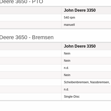
 Deere 3650 - PTO
John Deere 3350
540 rpm
manuell
 Deere 3650 - Bremsen
John Deere 3350
Nein
Nein
n.d.
Nein
Scheibenbremsen, Nassbremsen,
n.d.
Single-Disc