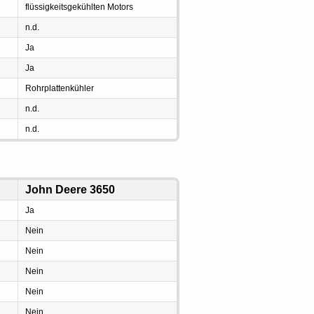
flüssigkeitsgekühlten Motors
n.d.
Ja
Ja
Rohrplattenkühler
n.d.
n.d.
John Deere 3650
Ja
Nein
Nein
Nein
Nein
Nein