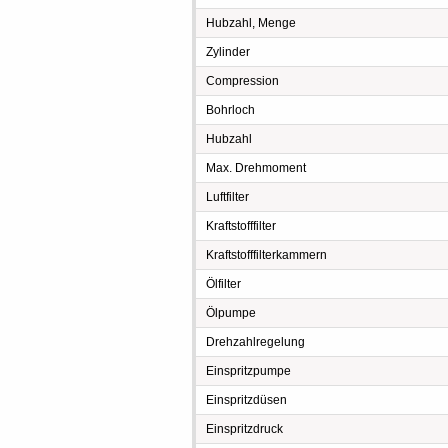
Hubzahl, Menge
Zylinder
Compression
Bohrloch
Hubzahl
Max. Drehmoment
Luftfilter
Kraftstofffilter
Kraftstofffilterkammern
Ölfilter
Ölpumpe
Drehzahlregelung
Einspritzpumpe
Einspritzdüsen
Einspritzdruck