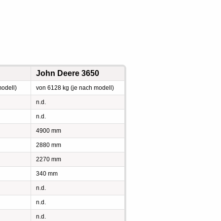
John Deere 3650
modell)
von 6128 kg (je nach modell)
n.d.
n.d.
4900 mm
2880 mm
2270 mm
340 mm
n.d.
n.d.
n.d.