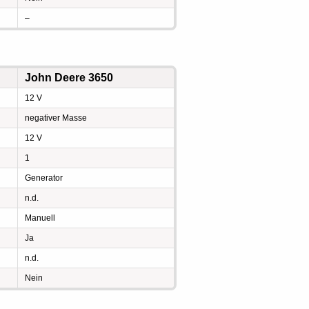
–
John Deere 3650
12 V
negativer Masse
12 V
1
Generator
n.d.
Manuell
Ja
n.d.
Nein