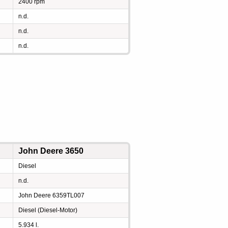
2400 rpm
n.d.
n.d.
n.d.
John Deere 3650
Diesel
n.d.
John Deere 6359TL007
Diesel (Diesel-Motor)
5.934 l.