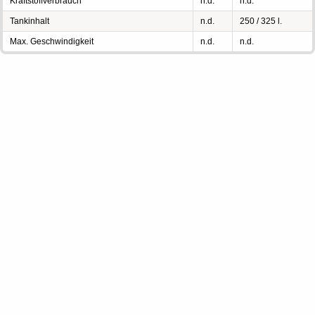
Kraftstoffverbrauch
n.d.
n.d.
Tankinhalt
n.d.
250 / 325 l.
Max. Geschwindigkeit
n.d.
n.d.