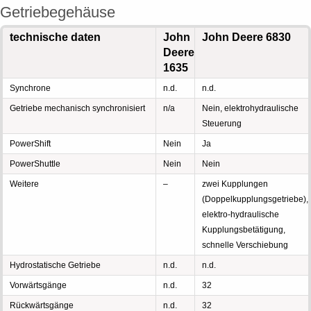
Getriebegehäuse
technische daten
John
John Deere 6830
Deere
1635
Synchrone
n.d.
n.d.
Getriebe mechanisch synchronisiert
n/a
Nein, elektrohydraulische
Steuerung
PowerShift
Nein
Ja
PowerShuttle
Nein
Nein
Weitere
–
zwei Kupplungen
(Doppelkupplungsgetriebe),
elektro-hydraulische
Kupplungsbetätigung,
schnelle Verschiebung
Hydrostatische Getriebe
n.d.
n.d.
Vorwärtsgänge
n.d.
32
Rückwärtsgänge
n.d.
32