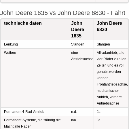
John Deere 1635 vs John Deere 6830 - Fahrt
technische daten
John
John Deere
Deere
6830
1635
Lenkung
Stangen
Stangen
Weitere
eine
Allradantrieb, alle
Antriebsachse
vier Räder zu allen
Zeiten und es voll
genutzt werden
können,
Frontantriebsachse,
mechanischer
Antrieb, vordere
Antriebsachse
Permanent 4-Rad-Antrieb
n.d.
Ja
Permanent-Systeme, die ständig die
n/a
Ja
Macht alle Räder