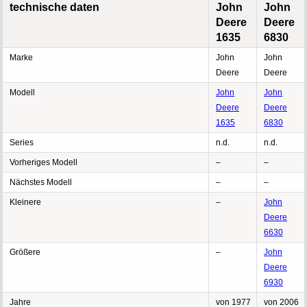
technische daten
John
John
Deere
Deere
1635
6830
Marke
John
John
Deere
Deere
Modell
John
John
Deere
Deere
1635
6830
Series
n.d.
n.d.
Vorheriges Modell
–
–
Nächstes Modell
–
–
Kleinere
–
John
Deere
6630
Größere
–
John
Deere
6930
Jahre
von 1977
von 2006