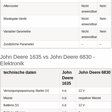
Aftercooler
Nicht
Nein
anwendbar
Wastegate-Ventil
Nicht
Nein
anwendbar
Variabler Geometrie
Nicht
Nein
anwendbar
Zusätzliche Parameter
–
–
John Deere 1635 vs John Deere 6830 -
Elektronik
technische daten
John
John Deere 6830
Deere
1635
Versorgungsspannung Starter (V)
n.d.
12 V
Masse
n.d.
negativer Masse
Batterie (V)
n.d.
12 V