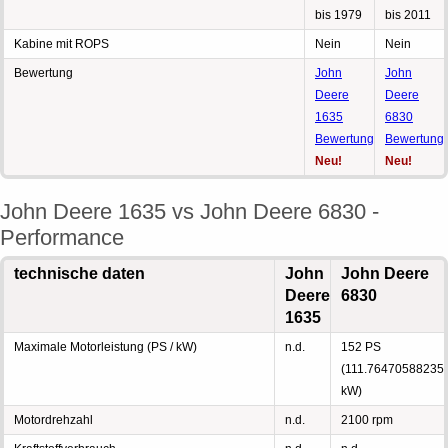
bis 1979
bis 2011
Kabine mit ROPS
Nein
Nein
Bewertung
John
John
Deere
Deere
1635
6830
Bewertung
Bewertung
Neu!
Neu!
John Deere 1635 vs John Deere 6830 -
Performance
technische daten
John
John Deere
Deere
6830
1635
Maximale Motorleistung (PS / kW)
n.d.
152 PS
(111.76470588235
kW)
Motordrehzahl
n.d.
2100 rpm