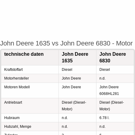
John Deere 1635 vs John Deere 6830 - Motor
technische daten
John Deere
John Deere
1635
6830
Kraftstoffart
Diesel
Diesel
Motorhersteller
John Deere
n.d.
Motoren Modell
John Deere
John Deere
6068HL281
Antriebsart
Diesel (Diesel-
Diesel (Diesel-
Motor)
Motor)
Hubraum
n.d.
6.78 l.
Hubzahl, Menge
n.d.
n.d.