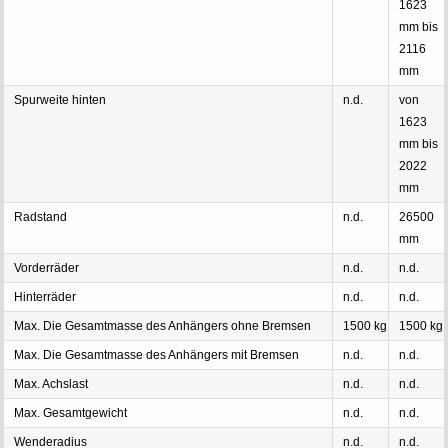
1623
mm bis
2116
mm
Spurweite hinten
n.d.
von
1623
mm bis
2022
mm
Radstand
n.d.
26500
mm
Vorderräder
n.d.
n.d.
Hinterräder
n.d.
n.d.
Max. Die Gesamtmasse des Anhängers ohne Bremsen
1500 kg
1500 kg
Max. Die Gesamtmasse des Anhängers mit Bremsen
n.d.
n.d.
Max. Achslast
n.d.
n.d.
Max. Gesamtgewicht
n.d.
n.d.
Wenderadius
n.d.
n.d.