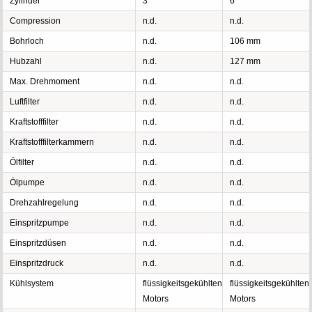
Zylinder
3
6
Compression
n.d.
n.d.
Bohrloch
n.d.
106 mm
Hubzahl
n.d.
127 mm
Max. Drehmoment
n.d.
n.d.
Luftfilter
n.d.
n.d.
Kraftstofffilter
n.d.
n.d.
Kraftstofffilterkammern
n.d.
n.d.
Ölfilter
n.d.
n.d.
Ölpumpe
n.d.
n.d.
Drehzahlregelung
n.d.
n.d.
Einspritzpumpe
n.d.
n.d.
Einspritzdüsen
n.d.
n.d.
Einspritzdruck
n.d.
n.d.
Kühlsystem
flüssigkeitsgekühlten
flüssigkeitsgekühlten
Motors
Motors