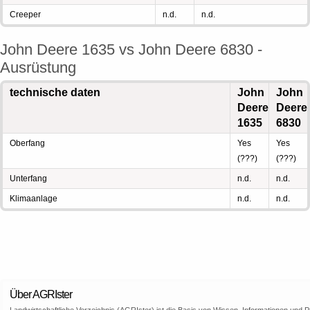
Creeper
n.d.
n.d.
John Deere 1635 vs John Deere 6830 -
Ausrüstung
technische daten
John
John
Deere
Deere
1635
6830
Oberfang
Yes
Yes
(???)
(???)
Unterfang
n.d.
n.d.
Klimaanlage
n.d.
n.d.
Über AGRIster