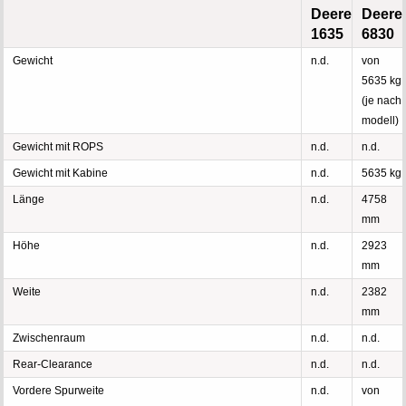
Deere
Deere
1635
6830
Gewicht
n.d.
von
5635 kg
(je nach
modell)
Gewicht mit ROPS
n.d.
n.d.
Gewicht mit Kabine
n.d.
5635 kg
Länge
n.d.
4758
mm
Höhe
n.d.
2923
mm
Weite
n.d.
2382
mm
Zwischenraum
n.d.
n.d.
Rear-Clearance
n.d.
n.d.
Vordere Spurweite
n.d.
von