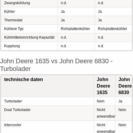
Zwangskühlung
n.d.
n.d.
Kühler
Ja
Ja
Thermostat
Ja
Ja
Kühlere Typ
Rohrplattenkühler
Rohrplattenkühler
Kühlmitteleinrichtung Kapazität
n.d.
n.d.
Kupplung
n.d.
n.d.
John Deere 1635 vs John Deere 6830 -
Turbolader
technische daten
John
John
Deere
Deere
1635
6830
Turbolader
Nein
Ja
Dual Turbolader
Nicht
Nein
anwendbar
Intercooler
Nicht
Nein
anwendbar