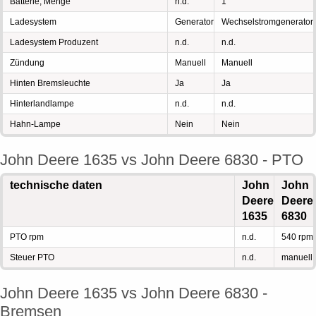
Batterie, Menge
n.d.
1
Ladesystem
Generator
Wechselstromgenerator
Ladesystem Produzent
n.d.
n.d.
Zündung
Manuell
Manuell
Hinten Bremsleuchte
Ja
Ja
Hinterlandlampe
n.d.
n.d.
Hahn-Lampe
Nein
Nein
John Deere 1635 vs John Deere 6830 - PTO
technische daten
John
John
Deere
Deere
1635
6830
PTO rpm
n.d.
540 rpm
Steuer PTO
n.d.
manuell
John Deere 1635 vs John Deere 6830 -
Bremsen