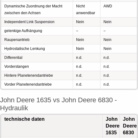
Dynamische Zuordnung der Macht
Nicht
AWD
zwischen den Achsen
anwendbar
Independent Link Suspension
Nein
Nein
gelenkige Aufhängung
–
–
Raupenantrieb
Nein
Nein
Hydrostatische Lenkung
Nein
Nein
Differential
n.d.
n.d.
Vorderstangen
n.d.
n.d.
Hintere Planetenendantriebe
n.d.
n.d.
Vorder Planetenendantriebe
n.d.
n.d.
John Deere 1635 vs John Deere 6830 -
Hydraulik
technische daten
John
John
Deere
Deere
1635
6830