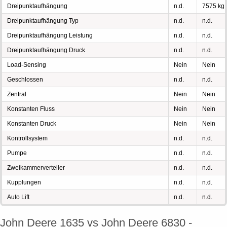
Dreipunktaufhängung
n.d.
7575 kg
Dreipunktaufhängung Typ
n.d.
n.d.
Dreipunktaufhängung Leistung
n.d.
n.d.
Dreipunktaufhängung Druck
n.d.
n.d.
Load-Sensing
Nein
Nein
Geschlossen
n.d.
n.d.
Zentral
Nein
Nein
Konstanten Fluss
Nein
Nein
Konstanten Druck
Nein
Nein
Kontrollsystem
n.d.
n.d.
Pumpe
n.d.
n.d.
Zweikammerverteiler
n.d.
n.d.
Kupplungen
n.d.
n.d.
Auto Lift
n.d.
n.d.
John Deere 1635 vs John Deere 6830 -