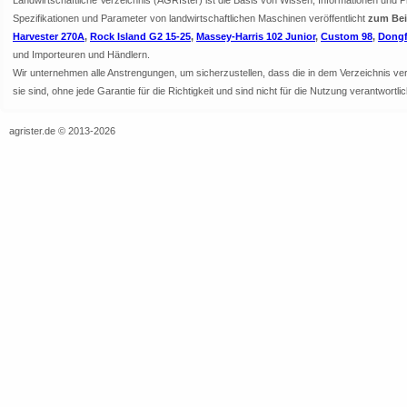
Landwirtschaftliche Verzeichnis (AGRIster) ist die Basis von Wissen, Informationen und 
Spezifikationen und Parameter von landwirtschaftlichen Maschinen veröffentlicht
zum Beis
Harvester 270A
,
Rock Island G2 15-25
,
Massey-Harris 102 Junior
,
Custom 98
,
Dongf
und Importeuren und Händlern.
Wir unternehmen alle Anstrengungen, um sicherzustellen, dass die in dem Verzeichnis veröf
sie sind, ohne jede Garantie für die Richtigkeit und sind nicht für die Nutzung verantwor
agrister.de © 2013-2026