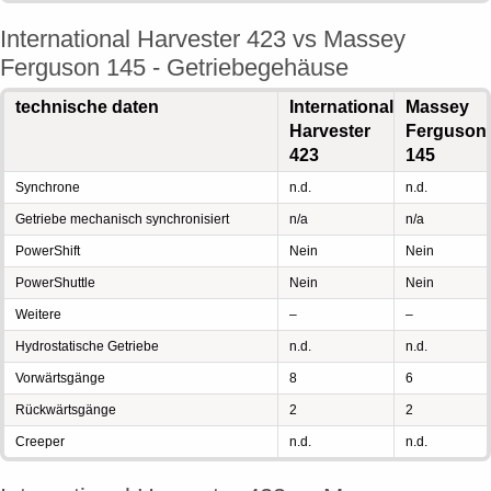
International Harvester 423 vs Massey
Ferguson 145 - Getriebegehäuse
technische daten
International
Massey
Harvester
Ferguson
423
145
Synchrone
n.d.
n.d.
Getriebe mechanisch synchronisiert
n/a
n/a
PowerShift
Nein
Nein
PowerShuttle
Nein
Nein
Weitere
–
–
Hydrostatische Getriebe
n.d.
n.d.
Vorwärtsgänge
8
6
Rückwärtsgänge
2
2
Creeper
n.d.
n.d.