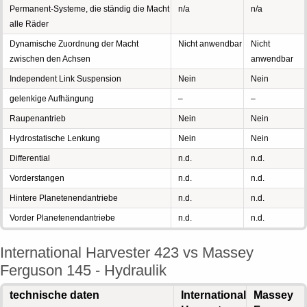
Permanent-Systeme, die ständig die Macht
n/a
n/a
alle Räder
Dynamische Zuordnung der Macht
Nicht anwendbar
Nicht
zwischen den Achsen
anwendbar
Independent Link Suspension
Nein
Nein
gelenkige Aufhängung
–
–
Raupenantrieb
Nein
Nein
Hydrostatische Lenkung
Nein
Nein
Differential
n.d.
n.d.
Vorderstangen
n.d.
n.d.
Hintere Planetenendantriebe
n.d.
n.d.
Vorder Planetenendantriebe
n.d.
n.d.
International Harvester 423 vs Massey
Ferguson 145 - Hydraulik
technische daten
International
Massey