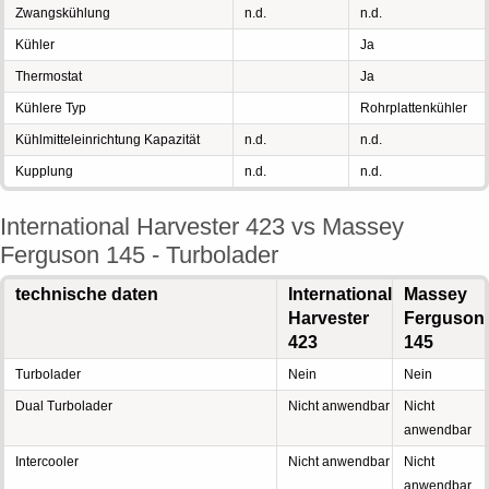
Zwangskühlung
n.d.
n.d.
Kühler
Ja
Thermostat
Ja
Kühlere Typ
Rohrplattenkühler
Kühlmitteleinrichtung Kapazität
n.d.
n.d.
Kupplung
n.d.
n.d.
International Harvester 423 vs Massey
Ferguson 145 - Turbolader
technische daten
International
Massey
Harvester
Ferguson
423
145
Turbolader
Nein
Nein
Dual Turbolader
Nicht anwendbar
Nicht
anwendbar
Intercooler
Nicht anwendbar
Nicht
anwendbar