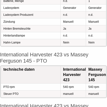
Batterie, Menge
n.d.
1
Ladesystem
Generator
Generator
Ladesystem Produzent
n.d.
n.d.
Zündung
Manuell
Manuell
Hinten Bremsleuchte
Ja
Ja
Hinterlandlampe
n.d.
n.d.
Hahn-Lampe
Nein
Nein
International Harvester 423 vs Massey
Ferguson 145 - PTO
technische daten
International
Massey
Harvester
Ferguson
423
145
PTO rpm
540 rpm
540 rpm
Steuer PTO
manuell
manuell
International Harvester 423 vs Massey