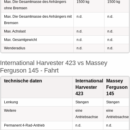
Max. Die Gesamtmasse des Anhängers
1500 kg
1500 kg
ohne Bremsen
Max. Die Gesamtmasse des Anhängers mit
n.d.
n.d.
Bremsen
Max. Achslast
n.d.
n.d.
Max. Gesamtgewicht
n.d.
n.d.
Wenderadius
n.d.
n.d.
International Harvester 423 vs Massey
Ferguson 145 - Fahrt
technische daten
International
Massey
Harvester
Ferguson
423
145
Lenkung
Stangen
Stangen
Weitere
eine
eine
Antriebsachse
Antriebsachse
Permanent 4-Rad-Antrieb
n.d.
n.d.