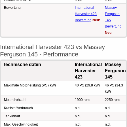
Bewertung
International
Massey
Harvester 423
Ferguson
Bewertung
Neu!
145
Bewertung
Neu!
International Harvester 423 vs Massey
Ferguson 145 - Performance
technische daten
International
Massey
Harvester
Ferguson
423
145
Maximale Motorleistung (PS / kW)
40 PS (29.8 kW)
46 PS (34.3
kW)
Motordrehzahl
1900 rpm
2250 rpm
Kraftstoffverbrauch
n.d.
n.d.
Tankinhalt
n.d.
n.d.
Max. Geschwindigkeit
n.d.
n.d.