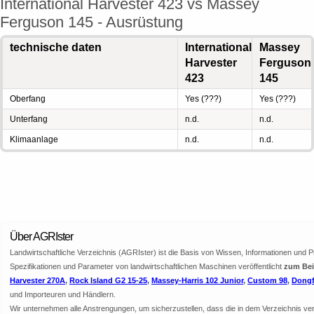
International Harvester 423 vs Massey
Ferguson 145 - Ausrüstung
technische daten
International
Massey
Harvester
Ferguson
423
145
Oberfang
Yes (???)
Yes (???)
Unterfang
n.d.
n.d.
Klimaanlage
n.d.
n.d.
Über AGRIster
Landwirtschaftliche Verzeichnis (AGRIster) ist die Basis von Wissen, Informationen und 
Spezifikationen und Parameter von landwirtschaftlichen Maschinen veröffentlicht
zum Beis
Harvester 270A
,
Rock Island G2 15-25
,
Massey-Harris 102 Junior
,
Custom 98
,
Dongf
und Importeuren und Händlern.
Wir unternehmen alle Anstrengungen, um sicherzustellen, dass die in dem Verzeichnis veröf