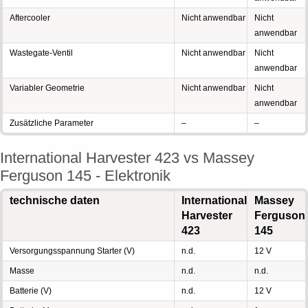
Aftercooler
Nicht anwendbar
Nicht
anwendbar
Wastegate-Ventil
Nicht anwendbar
Nicht
anwendbar
Variabler Geometrie
Nicht anwendbar
Nicht
anwendbar
Zusätzliche Parameter
–
–
International Harvester 423 vs Massey
Ferguson 145 - Elektronik
technische daten
International
Massey
Harvester
Ferguson
423
145
Versorgungsspannung Starter (V)
n.d.
12 V
Masse
n.d.
n.d.
Batterie (V)
n.d.
12 V