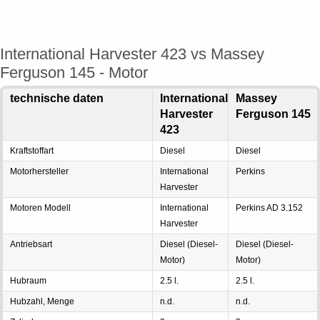
International Harvester 423 vs Massey
Ferguson 145 - Motor
technische daten
International
Massey
Harvester
Ferguson 145
423
Kraftstoffart
Diesel
Diesel
Motorhersteller
International
Perkins
Harvester
Motoren Modell
International
Perkins AD 3.152
Harvester
Antriebsart
Diesel (Diesel-
Diesel (Diesel-
Motor)
Motor)
Hubraum
2.5 l.
2.5 l.
Hubzahl, Menge
n.d.
n.d.