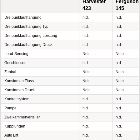
Harvester
Ferguson
423
145
Dreipunktaufhängung
n.d.
n.d.
Dreipunktaufhängung Typ
n.d.
n.d.
Dreipunktaufhängung Leistung
n.d.
n.d.
Dreipunktaufhängung Druck
n.d.
n.d.
Load-Sensing
Nein
Nein
Geschlossen
n.d.
n.d.
Zentral
Nein
Nein
Konstanten Fluss
Nein
Nein
Konstanten Druck
Nein
Nein
Kontrollsystem
n.d.
n.d.
Pumpe
n.d.
n.d.
Zweikammerverteiler
n.d.
n.d.
Kupplungen
n.d.
n.d.
Auto Lift
n.d.
n.d.