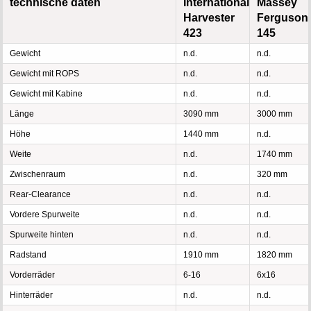
technische daten
International
Massey
Harvester
Ferguson
423
145
Gewicht
n.d.
n.d.
Gewicht mit ROPS
n.d.
n.d.
Gewicht mit Kabine
n.d.
n.d.
Länge
3090 mm
3000 mm
Höhe
1440 mm
n.d.
Weite
n.d.
1740 mm
Zwischenraum
n.d.
320 mm
Rear-Clearance
n.d.
n.d.
Vordere Spurweite
n.d.
n.d.
Spurweite hinten
n.d.
n.d.
Radstand
1910 mm
1820 mm
Vorderräder
6-16
6x16
Hinterräder
n.d.
n.d.