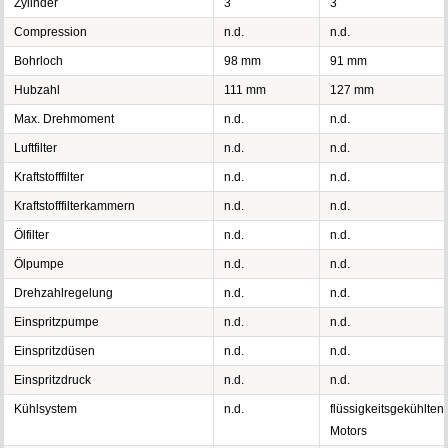
Zylinder
3
3
Compression
n.d.
n.d.
Bohrloch
98 mm
91 mm
Hubzahl
111 mm
127 mm
Max. Drehmoment
n.d.
n.d.
Luftfilter
n.d.
n.d.
Kraftstofffilter
n.d.
n.d.
Kraftstofffilterkammern
n.d.
n.d.
Ölfilter
n.d.
n.d.
Ölpumpe
n.d.
n.d.
Drehzahlregelung
n.d.
n.d.
Einspritzpumpe
n.d.
n.d.
Einspritzdüsen
n.d.
n.d.
Einspritzdruck
n.d.
n.d.
Kühlsystem
n.d.
flüssigkeitsgekühlten
Motors