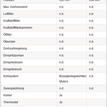
Hubzahl
112 mm
286 mm
Max. Drehmoment
n.d.
n.d.
Luftfilter
n.d.
n.d.
Kraftstofffilter
n.d.
n.d.
Kraftstofffilterkammern
n.d.
n.d.
Ölfilter
n.d.
n.d.
Ölpumpe
n.d.
n.d.
Drehzahlregelung
n.d.
n.d.
Einspritzpumpe
n.d.
n.d.
Einspritzdüsen
n.d.
n.d.
Einspritzdruck
n.d.
n.d.
Kühlsystem
flüssigkeitsgekühlten
n.d.
Motors
Zwangskühlung
n.d.
n.d.
Kühler
Ja
Thermostat
Ja