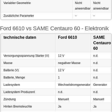
Variabler Geometrie
Nicht
Nicht
anwendbar
anwendbar
Zusätzliche Parameter
–
–
Ford 6610 vs SAME Centauro 60 - Elektronik
technische daten
Ford 6610
SAME
Centauro
60
Versorgungsspannung Starter (V)
12 V
n.d.
Masse
negativer Masse
n.d.
Batterie (V)
12 V
n.d.
Batterie, Menge
1
n.d.
Ladesystem
Wechselstromgenerator
Generator
Ladesystem Produzent
n.d.
n.d.
Zündung
Manuell
Manuell
Hinten Bremsleuchte
Ja
Ja