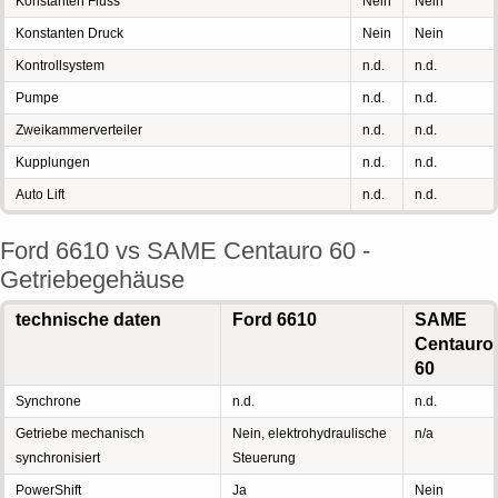
Konstanten Fluss
Nein
Nein
Konstanten Druck
Nein
Nein
Kontrollsystem
n.d.
n.d.
Pumpe
n.d.
n.d.
Zweikammerverteiler
n.d.
n.d.
Kupplungen
n.d.
n.d.
Auto Lift
n.d.
n.d.
Ford 6610 vs SAME Centauro 60 -
Getriebegehäuse
technische daten
Ford 6610
SAME
Centauro
60
Synchrone
n.d.
n.d.
Getriebe mechanisch
Nein, elektrohydraulische
n/a
synchronisiert
Steuerung
PowerShift
Ja
Nein