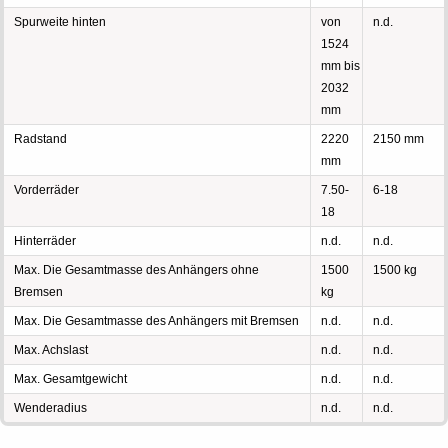
Spurweite hinten
von
n.d.
1524
mm bis
2032
mm
Radstand
2220
2150 mm
mm
Vorderräder
7.50-
6-18
18
Hinterräder
n.d.
n.d.
Max. Die Gesamtmasse des Anhängers ohne
1500
1500 kg
Bremsen
kg
Max. Die Gesamtmasse des Anhängers mit Bremsen
n.d.
n.d.
Max. Achslast
n.d.
n.d.
Max. Gesamtgewicht
n.d.
n.d.
Wenderadius
n.d.
n.d.