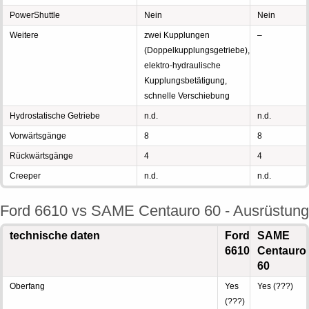
PowerShuttle
Nein
Nein
Weitere
zwei Kupplungen
–
(Doppelkupplungsgetriebe),
elektro-hydraulische
Kupplungsbetätigung,
schnelle Verschiebung
Hydrostatische Getriebe
n.d.
n.d.
Vorwärtsgänge
8
8
Rückwärtsgänge
4
4
Creeper
n.d.
n.d.
Ford 6610 vs SAME Centauro 60 - Ausrüstung
technische daten
Ford
SAME
6610
Centauro
60
Oberfang
Yes
Yes (???)
(???)