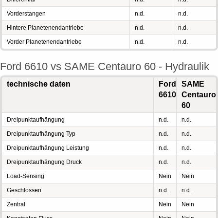
Vorderstangen
n.d.
n.d.
Hintere Planetenendantriebe
n.d.
n.d.
Vorder Planetenendantriebe
n.d.
n.d.
Ford 6610 vs SAME Centauro 60 - Hydraulik
technische daten
Ford
SAME
6610
Centauro
60
Dreipunktaufhängung
n.d.
n.d.
Dreipunktaufhängung Typ
n.d.
n.d.
Dreipunktaufhängung Leistung
n.d.
n.d.
Dreipunktaufhängung Druck
n.d.
n.d.
Load-Sensing
Nein
Nein
Geschlossen
n.d.
n.d.
Zentral
Nein
Nein