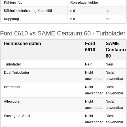
Kühlere Typ
Rohrplattenkühler
Kühlmitteleinrichtung Kapazität
n.d.
n.d.
Kupplung
n.d.
n.d.
Ford 6610 vs SAME Centauro 60 - Turbolader
technische daten
Ford
SAME
6610
Centauro
60
Turbolader
Nein
Nein
Dual Turbolader
Nicht
Nicht
anwendbar
anwendbar
Intercooler
Nicht
Nicht
anwendbar
anwendbar
Aftercooler
Nicht
Nicht
anwendbar
anwendbar
Wastegate-Ventil
Nicht
Nicht
anwendbar
anwendbar