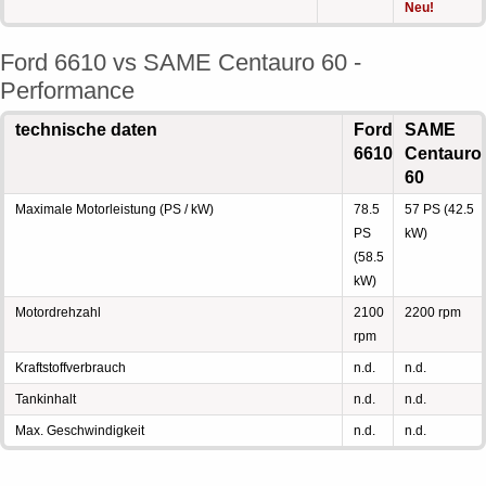
Neu!
Ford 6610 vs SAME Centauro 60 -
Performance
technische daten
Ford
SAME
6610
Centauro
60
Maximale Motorleistung (PS / kW)
78.5
57 PS (42.5
PS
kW)
(58.5
kW)
Motordrehzahl
2100
2200 rpm
rpm
Kraftstoffverbrauch
n.d.
n.d.
Tankinhalt
n.d.
n.d.
Max. Geschwindigkeit
n.d.
n.d.