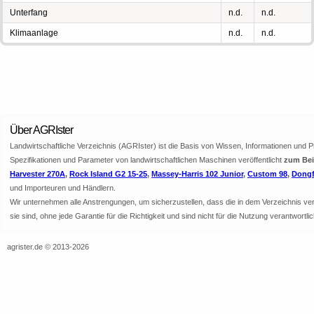
Unterfang
n.d.
n.d.
Klimaanlage
n.d.
n.d.
Über AGRIster
Landwirtschaftliche Verzeichnis (AGRIster) ist die Basis von Wissen, Informationen und 
Spezifikationen und Parameter von landwirtschaftlichen Maschinen veröffentlicht
zum Beis
Harvester 270A
,
Rock Island G2 15-25
,
Massey-Harris 102 Junior
,
Custom 98
,
Dongf
und Importeuren und Händlern.
Wir unternehmen alle Anstrengungen, um sicherzustellen, dass die in dem Verzeichnis veröf
sie sind, ohne jede Garantie für die Richtigkeit und sind nicht für die Nutzung verantwor
agrister.de © 2013-2026