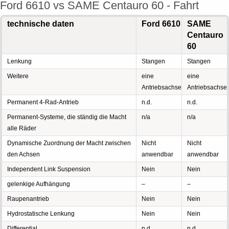
Ford 6610 vs SAME Centauro 60 - Fahrt
technische daten
Ford 6610
SAME
Centauro
60
Lenkung
Stangen
Stangen
Weitere
eine
eine
Antriebsachse
Antriebsachse
Permanent 4-Rad-Antrieb
n.d.
n.d.
Permanent-Systeme, die ständig die Macht
n/a
n/a
alle Räder
Dynamische Zuordnung der Macht zwischen
Nicht
Nicht
den Achsen
anwendbar
anwendbar
Independent Link Suspension
Nein
Nein
gelenkige Aufhängung
–
–
Raupenantrieb
Nein
Nein
Hydrostatische Lenkung
Nein
Nein
Differential
n.d.
n.d.