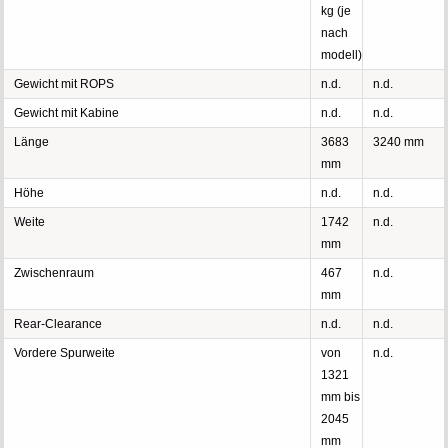
kg (je
nach
modell)
Gewicht mit ROPS
n.d.
n.d.
Gewicht mit Kabine
n.d.
n.d.
Länge
3683
3240 mm
mm
Höhe
n.d.
n.d.
Weite
1742
n.d.
mm
Zwischenraum
467
n.d.
mm
Rear-Clearance
n.d.
n.d.
Vordere Spurweite
von
n.d.
1321
mm bis
2045
mm