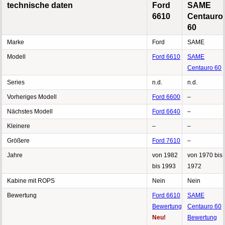
technische daten
Ford
SAME
6610
Centauro
60
Marke
Ford
SAME
Modell
Ford 6610
SAME
Centauro 60
Series
n.d.
n.d.
Vorheriges Modell
Ford 6600
–
Nächstes Modell
Ford 6640
–
Kleinere
–
–
Größere
Ford 7610
–
Jahre
von 1982
von 1970 bis
bis 1993
1972
Kabine mit ROPS
Nein
Nein
Bewertung
Ford 6610
SAME
Bewertung
Centauro 60
Neu!
Bewertung