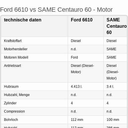
Ford 6610 vs SAME Centauro 60 - Motor
technische daten
Ford 6610
SAME
Centauro
60
Kraftstoffart
Diesel
Diesel
Motorhersteller
n.d.
SAME
Motoren Modell
Ford
SAME
Antriebsart
Diesel (Diesel-
Diesel
Motor)
(Diesel-
Motor)
Hubraum
4.413 l.
3.4 l.
Hubzahl, Menge
n.d.
n.d.
Zylinder
4
4
Compression
n.d.
n.d.
Bohrloch
112 mm
100 mm