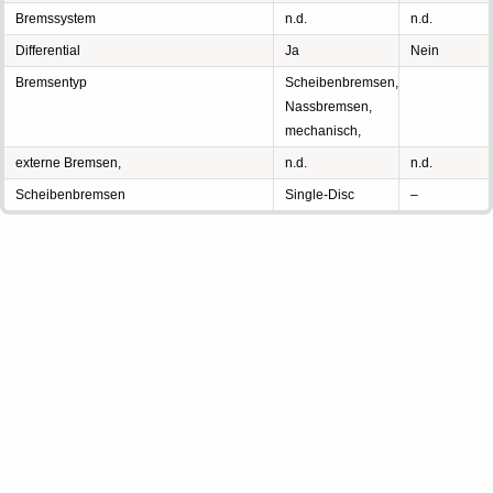
Bremssystem
n.d.
n.d.
Differential
Ja
Nein
Bremsentyp
Scheibenbremsen,
Nassbremsen,
mechanisch,
externe Bremsen,
n.d.
n.d.
Scheibenbremsen
Single-Disc
–