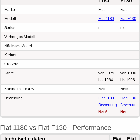
1180
F130
Marke
Fiat
Fiat
Modell
Fiat 1180
Fiat F130
Series
n.d.
n.d.
Vorheriges Modell
–
–
Nächstes Modell
–
–
Kleinere
–
–
Größere
–
–
Jahre
von 1979
von 1990
bis 1984
bis 1996
Kabine mit ROPS
Nein
Nein
Bewertung
Fiat 1180
Fiat F130
Bewertung
Bewertung
Neu!
Neu!
Fiat 1180 vs Fiat F130 - Performance
technische daten
Fiat
Fiat