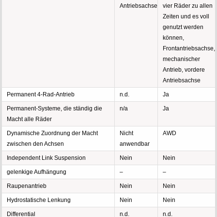
Antriebsachse
vier Räder zu allen
Zeiten und es voll
genutzt werden
können,
Frontantriebsachse,
mechanischer
Antrieb, vordere
Antriebsachse
Permanent 4-Rad-Antrieb
n.d.
Ja
Permanent-Systeme, die ständig die
n/a
Ja
Macht alle Räder
Dynamische Zuordnung der Macht
Nicht
AWD
zwischen den Achsen
anwendbar
Independent Link Suspension
Nein
Nein
gelenkige Aufhängung
–
–
Raupenantrieb
Nein
Nein
Hydrostatische Lenkung
Nein
Nein
Differential
n.d.
n.d.