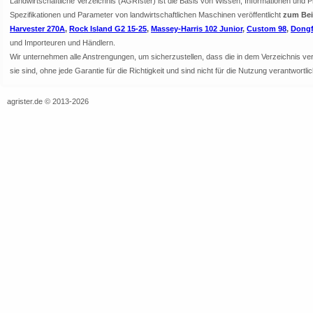
Landwirtschaftliche Verzeichnis (AGRIster) ist die Basis von Wissen, Informationen und 
Spezifikationen und Parameter von landwirtschaftlichen Maschinen veröffentlicht
zum Beis
Harvester 270A
,
Rock Island G2 15-25
,
Massey-Harris 102 Junior
,
Custom 98
,
Dongf
und Importeuren und Händlern.
Wir unternehmen alle Anstrengungen, um sicherzustellen, dass die in dem Verzeichnis veröf
sie sind, ohne jede Garantie für die Richtigkeit und sind nicht für die Nutzung verantwor
agrister.de © 2013-2026