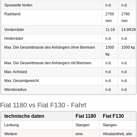
Spurweite hinten
n.d.
n.d.
Radstand
2750
2780
mm
mm
Vorderräder
11-16
14.9R28
Hinterräder
n.d.
n.d.
Max. Die Gesamtmasse des Anhängers ohne Bremsen
1500
1500 kg
kg
Max. Die Gesamtmasse des Anhängers mit Bremsen
n.d.
n.d.
Max. Achslast
n.d.
n.d.
Max. Gesamtgewicht
n.d.
n.d.
Wenderadius
n.d.
n.d.
Fiat 1180 vs Fiat F130 - Fahrt
technische daten
Fiat 1180
Fiat F130
Lenkung
Stangen
Stangen
Weitere
eine
Allradantrieb, alle