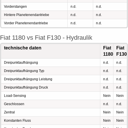
Vorderstangen
n.d.
n.d.
Hintere Planetenendantriebe
n.d.
n.d.
Vorder Planetenendantriebe
n.d.
n.d.
Fiat 1180 vs Fiat F130 - Hydraulik
technische daten
Fiat
Fiat
1180
F130
Dreipunktaufhängung
n.d.
n.d.
Dreipunktaufhängung Typ
n.d.
n.d.
Dreipunktaufhängung Leistung
n.d.
n.d.
Dreipunktaufhängung Druck
n.d.
n.d.
Load-Sensing
Nein
Nein
Geschlossen
n.d.
n.d.
Zentral
Nein
Nein
Konstanten Fluss
Nein
Nein