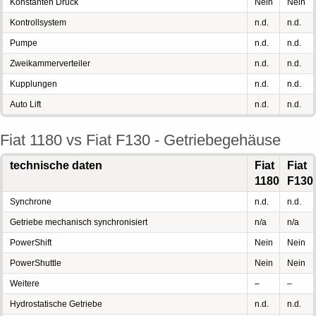
Konstanten Druck
Nein
Nein
Kontrollsystem
n.d.
n.d.
Pumpe
n.d.
n.d.
Zweikammerverteiler
n.d.
n.d.
Kupplungen
n.d.
n.d.
Auto Lift
n.d.
n.d.
Fiat 1180 vs Fiat F130 - Getriebegehäuse
technische daten
Fiat
Fiat
1180
F130
Synchrone
n.d.
n.d.
Getriebe mechanisch synchronisiert
n/a
n/a
PowerShift
Nein
Nein
PowerShuttle
Nein
Nein
Weitere
–
–
Hydrostatische Getriebe
n.d.
n.d.