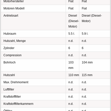
Motorhersteller
Fiat
Fiat
Motoren Modell
Fiat
Fiat
Antriebsart
Diesel
Diesel (Diesel-
(Diesel-
Motor)
Motor)
Hubraum
5.5 l.
5.9 l.
Hubzahl, Menge
n.d.
n.d.
Zylinder
6
6
Compression
n.d.
n.d.
Bohrloch
103
104 mm
mm
Hubzahl
110 mm
115 mm
Max. Drehmoment
n.d.
n.d.
Luftfilter
n.d.
n.d.
Kraftstofffilter
n.d.
n.d.
Kraftstofffilterkammern
n.d.
n.d.