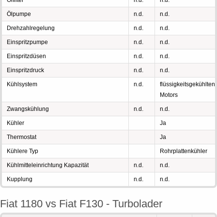
Ölfilter
n.d.
n.d.
Ölpumpe
n.d.
n.d.
Drehzahlregelung
n.d.
n.d.
Einspritzpumpe
n.d.
n.d.
Einspritzdüsen
n.d.
n.d.
Einspritzdruck
n.d.
n.d.
Kühlsystem
n.d.
flüssigkeitsgekühlten
Motors
Zwangskühlung
n.d.
n.d.
Kühler
Ja
Thermostat
Ja
Kühlere Typ
Rohrplattenkühler
Kühlmitteleinrichtung Kapazität
n.d.
n.d.
Kupplung
n.d.
n.d.
Fiat 1180 vs Fiat F130 - Turbolader