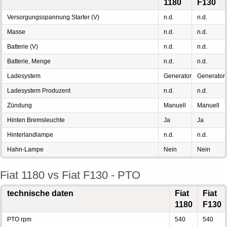
1180
F130
Versorgungsspannung Starter (V)
n.d.
n.d.
Masse
n.d.
n.d.
Batterie (V)
n.d.
n.d.
Batterie, Menge
n.d.
n.d.
Ladesystem
Generator
Generator
Ladesystem Produzent
n.d.
n.d.
Zündung
Manuell
Manuell
Hinten Bremsleuchte
Ja
Ja
Hinterlandlampe
n.d.
n.d.
Hahn-Lampe
Nein
Nein
Fiat 1180 vs Fiat F130 - PTO
technische daten
Fiat
Fiat
1180
F130
PTO rpm
540
540