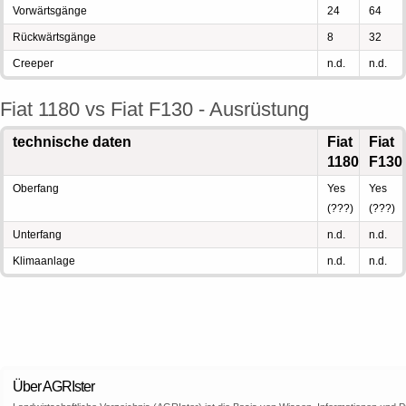
Vorwärtsgänge
24
64
Rückwärtsgänge
8
32
Creeper
n.d.
n.d.
Fiat 1180 vs Fiat F130 - Ausrüstung
technische daten
Fiat
Fiat
1180
F130
Oberfang
Yes
Yes
(???)
(???)
Unterfang
n.d.
n.d.
Klimaanlage
n.d.
n.d.
Über AGRIster