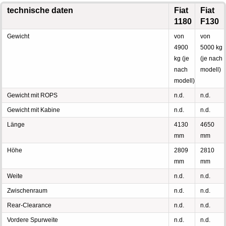
technische daten
Fiat
Fiat
1180
F130
Gewicht
von
von
4900
5000 kg
kg (je
(je nach
nach
modell)
modell)
Gewicht mit ROPS
n.d.
n.d.
Gewicht mit Kabine
n.d.
n.d.
Länge
4130
4650
mm
mm
Höhe
2809
2810
mm
mm
Weite
n.d.
n.d.
Zwischenraum
n.d.
n.d.
Rear-Clearance
n.d.
n.d.
Vordere Spurweite
n.d.
n.d.