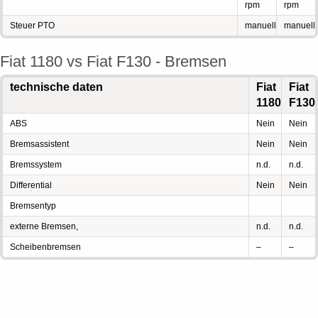
rpm
rpm
Steuer PTO
manuell
manuell
Fiat 1180 vs Fiat F130 - Bremsen
technische daten
Fiat
Fiat
1180
F130
ABS
Nein
Nein
Bremsassistent
Nein
Nein
Bremssystem
n.d.
n.d.
Differential
Nein
Nein
Bremsentyp
externe Bremsen,
n.d.
n.d.
Scheibenbremsen
–
–