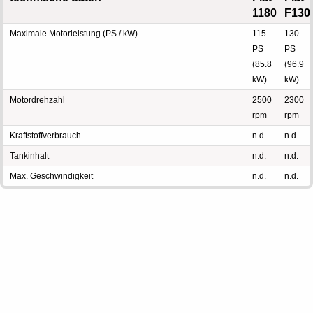
1180
F130
Maximale Motorleistung (PS / kW)
115
130
PS
PS
(85.8
(96.9
kW)
kW)
Motordrehzahl
2500
2300
rpm
rpm
Kraftstoffverbrauch
n.d.
n.d.
Tankinhalt
n.d.
n.d.
Max. Geschwindigkeit
n.d.
n.d.