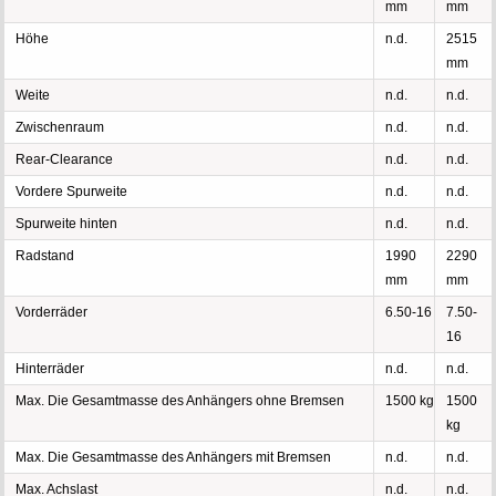
mm
mm
Höhe
n.d.
2515
mm
Weite
n.d.
n.d.
Zwischenraum
n.d.
n.d.
Rear-Clearance
n.d.
n.d.
Vordere Spurweite
n.d.
n.d.
Spurweite hinten
n.d.
n.d.
Radstand
1990
2290
mm
mm
Vorderräder
6.50-16
7.50-
16
Hinterräder
n.d.
n.d.
Max. Die Gesamtmasse des Anhängers ohne Bremsen
1500 kg
1500
kg
Max. Die Gesamtmasse des Anhängers mit Bremsen
n.d.
n.d.
Max. Achslast
n.d.
n.d.