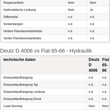
Raupenantrieb
Nein
Nein
Hydrostatische Lenkung
Nein
Ja
Differential
n.d.
n.d.
Vorderstangen
n.d.
n.d.
Hintere Planetenendantriebe
n.d.
n.d.
Vorder Planetenendantriebe
n.d.
n.d.
Deutz D 4006 vs Fiat 65-66 - Hydraulik
technische daten
Deutz
Fiat
D
65-
4006
66
Dreipunktaufhängung
n.d.
n.d.
Dreipunktaufhängung Typ
n.d.
n.d.
Dreipunktaufhängung Leistung
n.d.
n.d.
Dreipunktaufhängung Druck
n.d.
n.d.
Load-Sensing
Nein
Nein