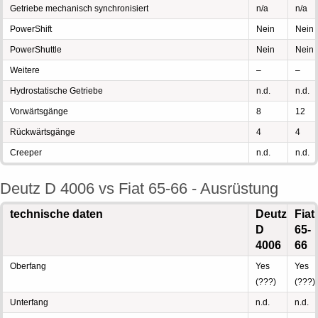
Getriebe mechanisch synchronisiert
n/a
n/a
PowerShift
Nein
Nein
PowerShuttle
Nein
Nein
Weitere
–
–
Hydrostatische Getriebe
n.d.
n.d.
Vorwärtsgänge
8
12
Rückwärtsgänge
4
4
Creeper
n.d.
n.d.
Deutz D 4006 vs Fiat 65-66 - Ausrüstung
technische daten
Deutz
Fiat
D
65-
4006
66
Oberfang
Yes
Yes
(???)
(???)
Unterfang
n.d.
n.d.