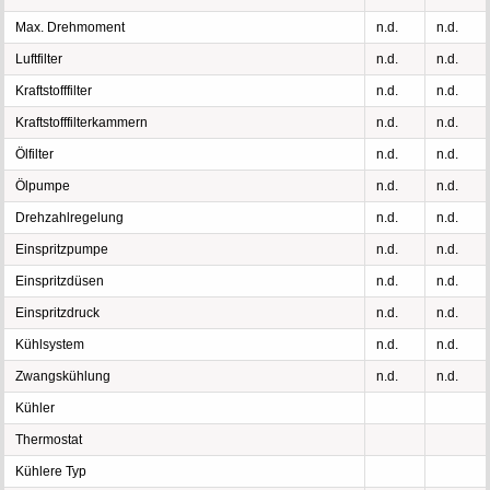
Max. Drehmoment
n.d.
n.d.
Luftfilter
n.d.
n.d.
Kraftstofffilter
n.d.
n.d.
Kraftstofffilterkammern
n.d.
n.d.
Ölfilter
n.d.
n.d.
Ölpumpe
n.d.
n.d.
Drehzahlregelung
n.d.
n.d.
Einspritzpumpe
n.d.
n.d.
Einspritzdüsen
n.d.
n.d.
Einspritzdruck
n.d.
n.d.
Kühlsystem
n.d.
n.d.
Zwangskühlung
n.d.
n.d.
Kühler
Thermostat
Kühlere Typ