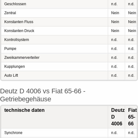
Geschlossen
n.d.
n.d.
Zentral
Nein
Nein
Konstanten Fluss
Nein
Nein
Konstanten Druck
Nein
Nein
Kontrollsystem
n.d.
n.d.
Pumpe
n.d.
n.d.
Zweikammerverteiler
n.d.
n.d.
Kupplungen
n.d.
n.d.
Auto Lift
n.d.
n.d.
Deutz D 4006 vs Fiat 65-66 -
Getriebegehäuse
technische daten
Deutz
Fiat
D
65-
4006
66
Synchrone
n.d.
n.d.