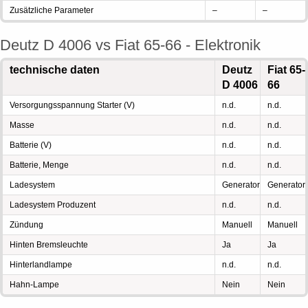
Zusätzliche Parameter
–
–
Deutz D 4006 vs Fiat 65-66 - Elektronik
technische daten
Deutz
Fiat 65-
D 4006
66
Versorgungsspannung Starter (V)
n.d.
n.d.
Masse
n.d.
n.d.
Batterie (V)
n.d.
n.d.
Batterie, Menge
n.d.
n.d.
Ladesystem
Generator
Generator
Ladesystem Produzent
n.d.
n.d.
Zündung
Manuell
Manuell
Hinten Bremsleuchte
Ja
Ja
Hinterlandlampe
n.d.
n.d.
Hahn-Lampe
Nein
Nein