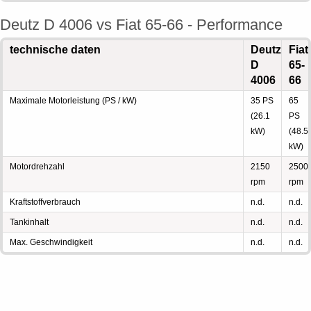
Deutz D 4006 vs Fiat 65-66 - Performance
technische daten
Deutz
Fiat
D
65-
4006
66
Maximale Motorleistung (PS / kW)
35 PS
65
(26.1
PS
kW)
(48.5
kW)
Motordrehzahl
2150
2500
rpm
rpm
Kraftstoffverbrauch
n.d.
n.d.
Tankinhalt
n.d.
n.d.
Max. Geschwindigkeit
n.d.
n.d.