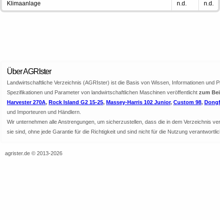
Klimaanlage
n.d.
n.d.
Über AGRIster
Landwirtschaftliche Verzeichnis (AGRIster) ist die Basis von Wissen, Informationen und 
Spezifikationen und Parameter von landwirtschaftlichen Maschinen veröffentlicht
zum Beis
Harvester 270A
,
Rock Island G2 15-25
,
Massey-Harris 102 Junior
,
Custom 98
,
Dongf
und Importeuren und Händlern.
Wir unternehmen alle Anstrengungen, um sicherzustellen, dass die in dem Verzeichnis veröf
sie sind, ohne jede Garantie für die Richtigkeit und sind nicht für die Nutzung verantwor
agrister.de © 2013-2026