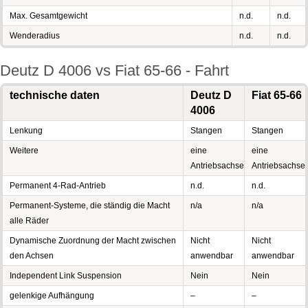
Max. Gesamtgewicht
n.d.
n.d.
Wenderadius
n.d.
n.d.
Deutz D 4006 vs Fiat 65-66 - Fahrt
technische daten
Deutz D
Fiat 65-66
4006
Lenkung
Stangen
Stangen
Weitere
eine
eine
Antriebsachse
Antriebsachse
Permanent 4-Rad-Antrieb
n.d.
n.d.
Permanent-Systeme, die ständig die Macht
n/a
n/a
alle Räder
Dynamische Zuordnung der Macht zwischen
Nicht
Nicht
den Achsen
anwendbar
anwendbar
Independent Link Suspension
Nein
Nein
gelenkige Aufhängung
–
–