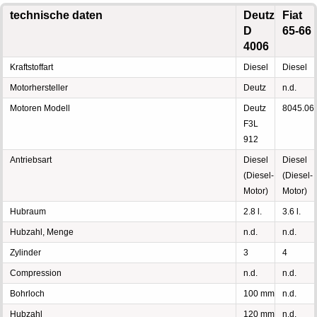
technische daten
Deutz
Fiat
D
65-66
4006
Kraftstoffart
Diesel
Diesel
Motorhersteller
Deutz
n.d.
Motoren Modell
Deutz
8045.06
F3L
912
Antriebsart
Diesel
Diesel
(Diesel-
(Diesel-
Motor)
Motor)
Hubraum
2.8 l.
3.6 l.
Hubzahl, Menge
n.d.
n.d.
Zylinder
3
4
Compression
n.d.
n.d.
Bohrloch
100 mm
n.d.
Hubzahl
120 mm
n.d.