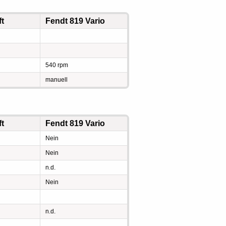
ft
Fendt 819 Vario
540 rpm
manuell
ft
Fendt 819 Vario
Nein
Nein
n.d.
Nein
n.d.