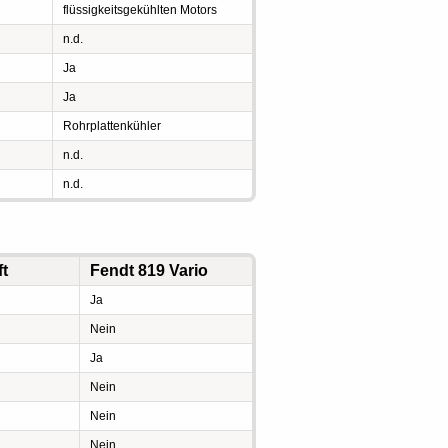
flüssigkeitsgekühlten Motors
n.d.
Ja
Ja
Rohrplattenkühler
n.d.
n.d.
ft
Fendt 819 Vario
Ja
Nein
Ja
Nein
Nein
Nein