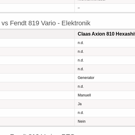
–
vs Fendt 819 Vario - Elektronik
Claas Axion 810 Hexashi
n.d.
n.d.
n.d.
n.d.
Generator
n.d.
Manuell
Ja
n.d.
Nein