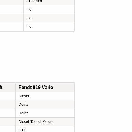
2100 rpm
n.d.
n.d.
n.d.
ft
Fendt 819 Vario
Diesel
Deutz
Deutz
Diesel (Diesel-Motor)
6.1 l.