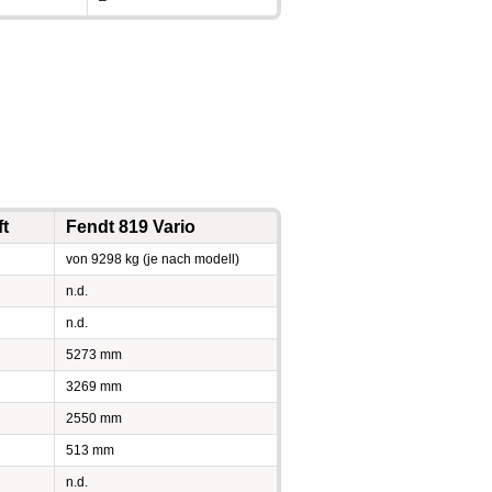
–
ft
Fendt 819 Vario
von 9298 kg (je nach modell)
n.d.
n.d.
5273 mm
3269 mm
2550 mm
513 mm
n.d.