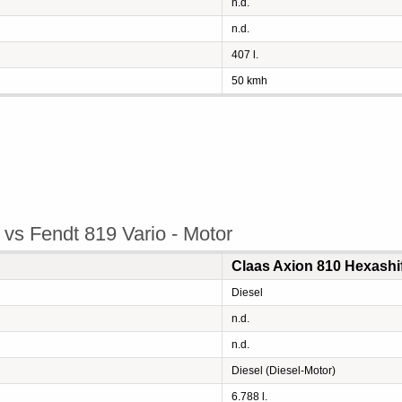
n.d.
n.d.
407 l.
50 kmh
 vs Fendt 819 Vario - Motor
Claas Axion 810 Hexashi
Diesel
n.d.
n.d.
Diesel (Diesel-Motor)
6.788 l.