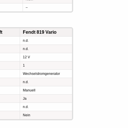
–
ft
Fendt 819 Vario
n.d.
n.d.
12 V
1
Wechselstromgenerator
n.d.
Manuell
Ja
n.d.
Nein