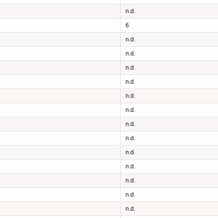
n.d.
6
n.d.
n.d.
n.d.
n.d.
n.d.
n.d.
n.d.
n.d.
n.d.
n.d.
n.d.
n.d.
n.d.