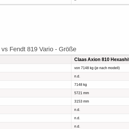
–
 vs Fendt 819 Vario - Größe
Claas Axion 810 Hexashi
von 7148 kg (je nach modell)
n.d.
7148 kg
5721 mm
3153 mm
n.d.
n.d.
n.d.