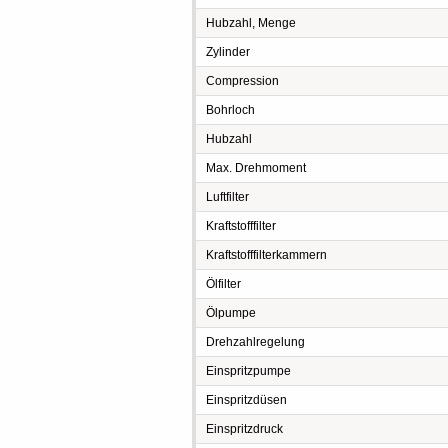
Hubzahl, Menge
Zylinder
Compression
Bohrloch
Hubzahl
Max. Drehmoment
Luftfilter
Kraftstofffilter
Kraftstofffilterkammern
Ölfilter
Ölpumpe
Drehzahlregelung
Einspritzpumpe
Einspritzdüsen
Einspritzdruck