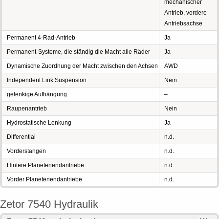
mechanischer
Antrieb, vordere
Antriebsachse
Permanent 4-Rad-Antrieb
Ja
Permanent-Systeme, die ständig die Macht alle Räder
Ja
Dynamische Zuordnung der Macht zwischen den Achsen
AWD
Independent Link Suspension
Nein
gelenkige Aufhängung
–
Raupenantrieb
Nein
Hydrostatische Lenkung
Ja
Differential
n.d.
Vorderstangen
n.d.
Hintere Planetenendantriebe
n.d.
Vorder Planetenendantriebe
n.d.
Zetor 7540 Hydraulik