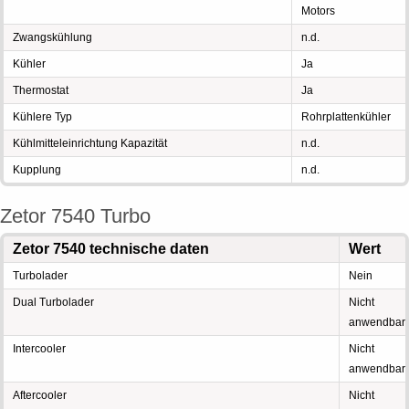
Motors
Zwangskühlung
n.d.
Kühler
Ja
Thermostat
Ja
Kühlere Typ
Rohrplattenkühler
Kühlmitteleinrichtung Kapazität
n.d.
Kupplung
n.d.
Zetor 7540 Turbo
Zetor 7540 technische daten
Wert
Turbolader
Nein
Dual Turbolader
Nicht
anwendbar
Intercooler
Nicht
anwendbar
Aftercooler
Nicht