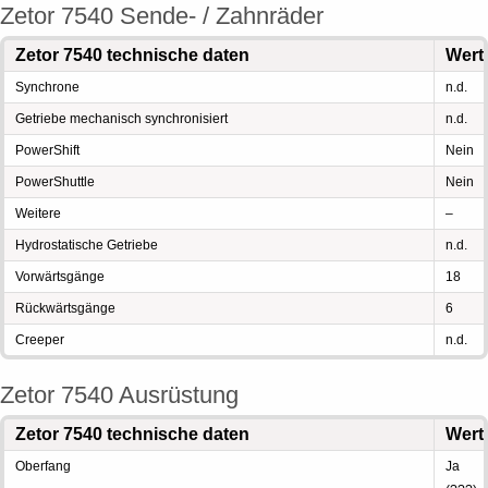
Zetor 7540 Sende- / Zahnräder
Zetor 7540 technische daten
Wert
Synchrone
n.d.
Getriebe mechanisch synchronisiert
n.d.
PowerShift
Nein
PowerShuttle
Nein
Weitere
–
Hydrostatische Getriebe
n.d.
Vorwärtsgänge
18
Rückwärtsgänge
6
Creeper
n.d.
Zetor 7540 Ausrüstung
Zetor 7540 technische daten
Wert
Oberfang
Ja