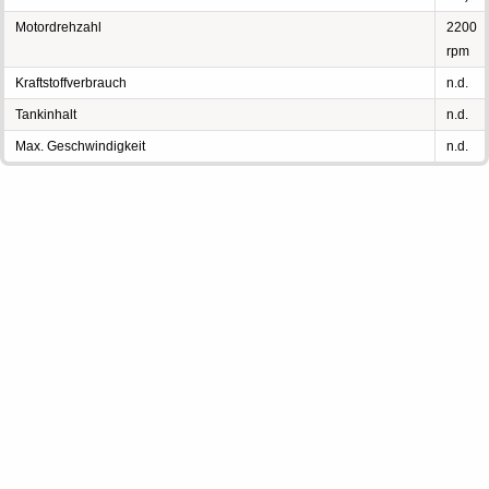
Motordrehzahl
2200
rpm
Kraftstoffverbrauch
n.d.
Tankinhalt
n.d.
Max. Geschwindigkeit
n.d.