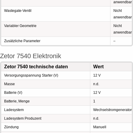
anwendbar
Wastegate-Ventil
Nicht
anwendbar
Variabler Geometrie
Nicht
anwendbar
Zusätzliche Parameter
–
Zetor 7540 Elektronik
Zetor 7540 technische daten
Wert
Versorgungsspannung Starter (V)
12 V
Masse
n.d.
Batterie (V)
12 V
Batterie, Menge
1
Ladesystem
Wechselstromgenerator
Ladesystem Produzent
n.d.
Zündung
Manuell