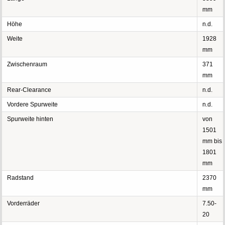
mm
Höhe
n.d.
Weite
1928
mm
Zwischenraum
371
mm
Rear-Clearance
n.d.
Vordere Spurweite
n.d.
Spurweite hinten
von
1501
mm bis
1801
mm
Radstand
2370
mm
Vorderräder
7.50-
20