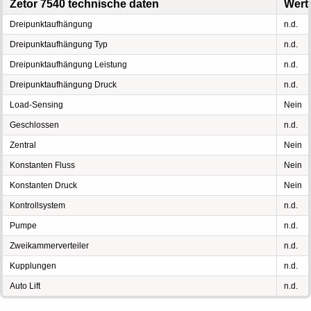
Zetor 7540 technische daten
Wert
Dreipunktaufhängung
n.d.
Dreipunktaufhängung Typ
n.d.
Dreipunktaufhängung Leistung
n.d.
Dreipunktaufhängung Druck
n.d.
Load-Sensing
Nein
Geschlossen
n.d.
Zentral
Nein
Konstanten Fluss
Nein
Konstanten Druck
Nein
Kontrollsystem
n.d.
Pumpe
n.d.
Zweikammerverteiler
n.d.
Kupplungen
n.d.
Auto Lift
n.d.