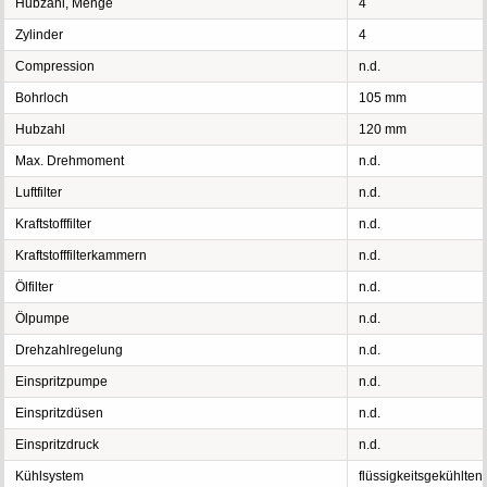
Hubzahl, Menge
4
Zylinder
4
Compression
n.d.
Bohrloch
105 mm
Hubzahl
120 mm
Max. Drehmoment
n.d.
Luftfilter
n.d.
Kraftstofffilter
n.d.
Kraftstofffilterkammern
n.d.
Ölfilter
n.d.
Ölpumpe
n.d.
Drehzahlregelung
n.d.
Einspritzpumpe
n.d.
Einspritzdüsen
n.d.
Einspritzdruck
n.d.
Kühlsystem
flüssigkeitsgekühlten