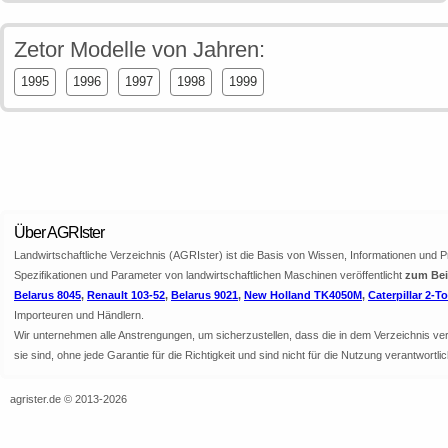
Zetor Modelle von Jahren:
1995
1996
1997
1998
1999
Über AGRIster
Landwirtschaftliche Verzeichnis (AGRIster) ist die Basis von Wissen, Informationen und 
Spezifikationen und Parameter von landwirtschaftlichen Maschinen veröffentlicht
zum Beis
Belarus 8045
,
Renault 103-52
,
Belarus 9021
,
New Holland TK4050M
,
Caterpillar 2-T
Importeuren und Händlern.
Wir unternehmen alle Anstrengungen, um sicherzustellen, dass die in dem Verzeichnis veröf
sie sind, ohne jede Garantie für die Richtigkeit und sind nicht für die Nutzung verantwor
agrister.de © 2013-2026