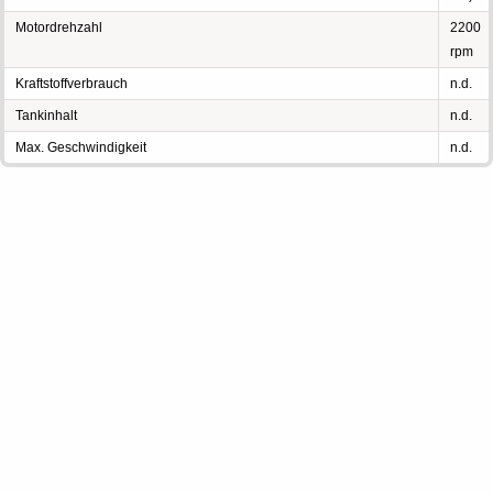
Motordrehzahl
2200
rpm
Kraftstoffverbrauch
n.d.
Tankinhalt
n.d.
Max. Geschwindigkeit
n.d.