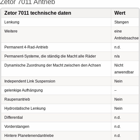
Zetor 7011 Antrieb
Zetor 7011 technische daten
Wert
Lenkung
Stangen
Weitere
eine
Antriebsachse
Permanent 4-Rad-Antrieb
n.d.
Permanent-Systeme, die ständig die Macht alle Räder
n/a
Dynamische Zuordnung der Macht zwischen den Achsen
Nicht
anwendbar
Independent Link Suspension
Nein
gelenkige Aufhängung
–
Raupenantrieb
Nein
Hydrostatische Lenkung
Nein
Differential
n.d.
Vorderstangen
n.d.
Hintere Planetenendantriebe
n.d.