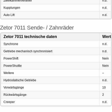
Zweikammerverteiler
n.d.
Kupplungen
n.d.
Auto Lift
n.d.
Zetor 7011 Sende- / Zahnräder
Zetor 7011 technische daten
Wert
Synchrone
n.d.
Getriebe mechanisch synchronisiert
n.d.
PowerShift
Nein
PowerShuttle
Nein
Weitere
–
Hydrostatische Getriebe
n.d.
Vorwärtsgänge
10
Rückwärtsgänge
2
Creeper
n.d.