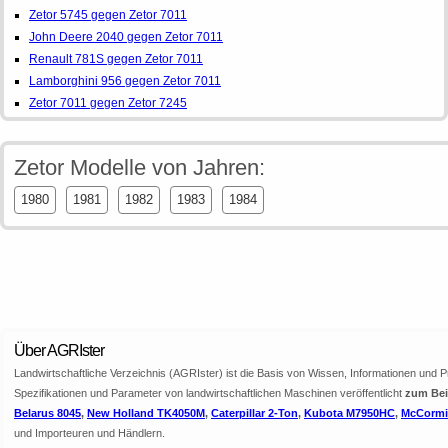
Zetor 5745 gegen Zetor 7011
John Deere 2040 gegen Zetor 7011
Renault 781S gegen Zetor 7011
Lamborghini 956 gegen Zetor 7011
Zetor 7011 gegen Zetor 7245
Zetor Modelle von Jahren:
1980
1981
1982
1983
1984
Über AGRIster
Landwirtschaftliche Verzeichnis (AGRIster) ist die Basis von Wissen, Informationen und 
Spezifikationen und Parameter von landwirtschaftlichen Maschinen veröffentlicht
zum Beis
Belarus 8045
,
New Holland TK4050M
,
Caterpillar 2-Ton
,
Kubota M7950HC
,
McCormic
und Importeuren und Händlern.