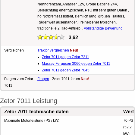
Nenndrehzahl, Anlasser 12V, Große Batterie 24V,
Beleuchtung eher typischen, PTO mit sehr guten Daten ,
no Notbremsassistent, ziemlich lang, großen Traktors,
Räder weit auseinander, Freiheit eher typischen,
traditionelle 2 Rad-Antrieb...
vollständige Bewertung
3,62
Vergleichen
Traktor vergleichen
Neu!
Zetor 7011 gegen Zetor 7211
Massey Ferguson 3060 gegen Zetor 7011
Zetor 7011 gegen Zetor 7045
Fragen zum Zetor
Fragen
- Zetor 7011 forum
Neu!
7011
Zetor 7011 Leistung
Zetor 7011 technische daten
Wert
Maximale Motorleistung (PS / kW)
70 PS
(52.2
kW)