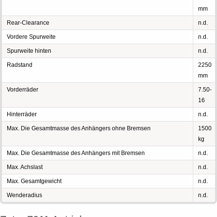
mm
Rear-Clearance
n.d.
Vordere Spurweite
n.d.
Spurweite hinten
n.d.
Radstand
2250
mm
Vorderräder
7.50-
16
Hinterräder
n.d.
Max. Die Gesamtmasse des Anhängers ohne Bremsen
1500
kg
Max. Die Gesamtmasse des Anhängers mit Bremsen
n.d.
Max. Achslast
n.d.
Max. Gesamtgewicht
n.d.
Wenderadius
n.d.