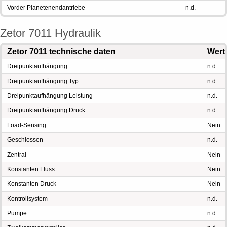
Vorder Planetenendantriebe
n.d.
Zetor 7011 Hydraulik
Zetor 7011 technische daten
Wert
Dreipunktaufhängung
n.d.
Dreipunktaufhängung Typ
n.d.
Dreipunktaufhängung Leistung
n.d.
Dreipunktaufhängung Druck
n.d.
Load-Sensing
Nein
Geschlossen
n.d.
Zentral
Nein
Konstanten Fluss
Nein
Konstanten Druck
Nein
Kontrollsystem
n.d.
Pumpe
n.d.