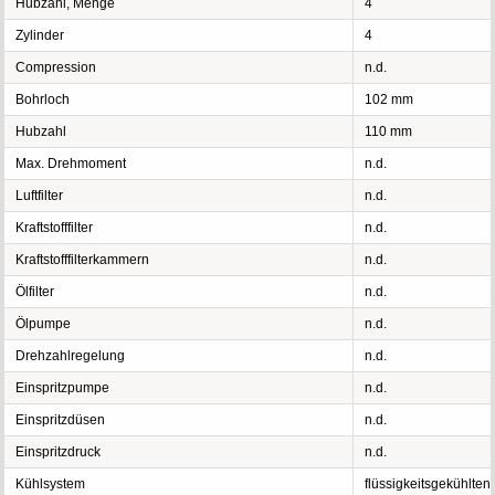
Hubzahl, Menge
4
Zylinder
4
Compression
n.d.
Bohrloch
102 mm
Hubzahl
110 mm
Max. Drehmoment
n.d.
Luftfilter
n.d.
Kraftstofffilter
n.d.
Kraftstofffilterkammern
n.d.
Ölfilter
n.d.
Ölpumpe
n.d.
Drehzahlregelung
n.d.
Einspritzpumpe
n.d.
Einspritzdüsen
n.d.
Einspritzdruck
n.d.
Kühlsystem
flüssigkeitsgekühlten