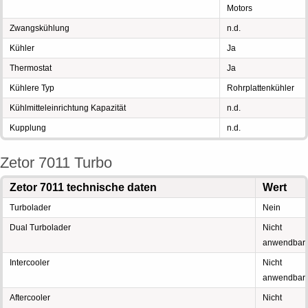
Motors
Zwangskühlung
n.d.
Kühler
Ja
Thermostat
Ja
Kühlere Typ
Rohrplattenkühler
Kühlmitteleinrichtung Kapazität
n.d.
Kupplung
n.d.
Zetor 7011 Turbo
Zetor 7011 technische daten
Wert
Turbolader
Nein
Dual Turbolader
Nicht
anwendbar
Intercooler
Nicht
anwendbar
Aftercooler
Nicht