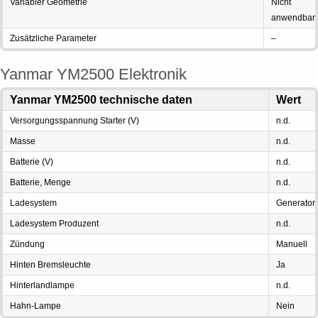
Variabler Geometrie
Nicht
anwendbar
Zusätzliche Parameter
–
Yanmar YM2500 Elektronik
Yanmar YM2500 technische daten
Wert
Versorgungsspannung Starter (V)
n.d.
Masse
n.d.
Batterie (V)
n.d.
Batterie, Menge
n.d.
Ladesystem
Generator
Ladesystem Produzent
n.d.
Zündung
Manuell
Hinten Bremsleuchte
Ja
Hinterlandlampe
n.d.
Hahn-Lampe
Nein