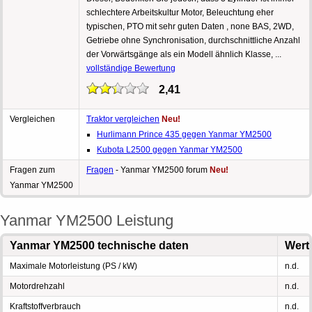
schlechtere Arbeitskultur Motor, Beleuchtung eher
typischen, PTO mit sehr guten Daten , none BAS, 2WD,
Getriebe ohne Synchronisation, durchschnittliche Anzahl
der Vorwärtsgänge als ein Modell ähnlich Klasse, ...
vollständige Bewertung
2,41
Vergleichen
Traktor vergleichen
Neu!
Hurlimann Prince 435 gegen Yanmar YM2500
Kubota L2500 gegen Yanmar YM2500
Fragen zum
Fragen
- Yanmar YM2500 forum
Neu!
Yanmar YM2500
Yanmar YM2500 Leistung
Yanmar YM2500 technische daten
Wert
Maximale Motorleistung (PS / kW)
n.d.
Motordrehzahl
n.d.
Kraftstoffverbrauch
n.d.