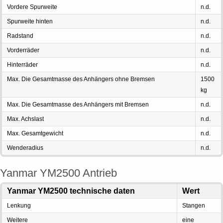
Vordere Spurweite
n.d.
Spurweite hinten
n.d.
Radstand
n.d.
Vorderräder
n.d.
Hinterräder
n.d.
Max. Die Gesamtmasse des Anhängers ohne Bremsen
1500
kg
Max. Die Gesamtmasse des Anhängers mit Bremsen
n.d.
Max. Achslast
n.d.
Max. Gesamtgewicht
n.d.
Wenderadius
n.d.
Yanmar YM2500 Antrieb
Yanmar YM2500 technische daten
Wert
Lenkung
Stangen
Weitere
eine