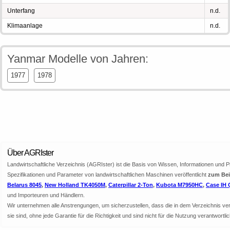
Unterfang
n.d.
Klimaanlage
n.d.
Yanmar Modelle von Jahren:
1977
1978
Über AGRIster
Landwirtschaftliche Verzeichnis (AGRIster) ist die Basis von Wissen, Informationen und 
Spezifikationen und Parameter von landwirtschaftlichen Maschinen veröffentlicht
zum Beis
Belarus 8045
,
New Holland TK4050M
,
Caterpillar 2-Ton
,
Kubota M7950HC
,
Case IH 
und Importeuren und Händlern.
Wir unternehmen alle Anstrengungen, um sicherzustellen, dass die in dem Verzeichnis veröf
sie sind, ohne jede Garantie für die Richtigkeit und sind nicht für die Nutzung verantwor