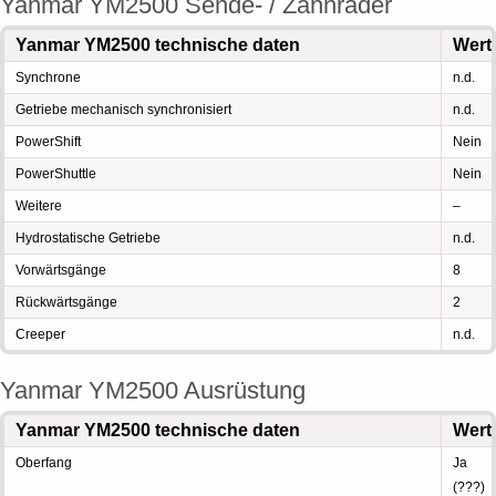
Yanmar YM2500 Sende- / Zahnräder
Yanmar YM2500 technische daten
Wert
Synchrone
n.d.
Getriebe mechanisch synchronisiert
n.d.
PowerShift
Nein
PowerShuttle
Nein
Weitere
–
Hydrostatische Getriebe
n.d.
Vorwärtsgänge
8
Rückwärtsgänge
2
Creeper
n.d.
Yanmar YM2500 Ausrüstung
Yanmar YM2500 technische daten
Wert
Oberfang
Ja
(???)