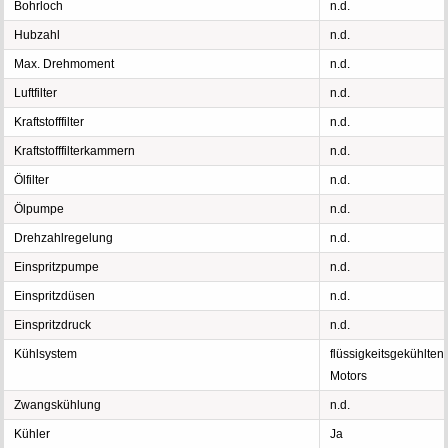
Bohrloch
n.d.
Hubzahl
n.d.
Max. Drehmoment
n.d.
Luftfilter
n.d.
Kraftstofffilter
n.d.
Kraftstofffilterkammern
n.d.
Ölfilter
n.d.
Ölpumpe
n.d.
Drehzahlregelung
n.d.
Einspritzpumpe
n.d.
Einspritzdüsen
n.d.
Einspritzdruck
n.d.
Kühlsystem
flüssigkeitsgekühlten
Motors
Zwangskühlung
n.d.
Kühler
Ja