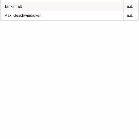
Tankinhalt
n.d.
Max. Geschwindigkeit
n.d.