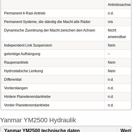
Antriebsachse
Permanent 4-Rad-Antrieb
n.d.
Permanent-Systeme, die ständig die Macht alle Räder
n/a
Dynamische Zuordnung der Macht zwischen den Achsen
Nicht
anwendbar
Independent Link Suspension
Nein
gelenkige Aufhängung
–
Raupenantrieb
Nein
Hydrostatische Lenkung
Nein
Differential
n.d.
Vorderstangen
n.d.
Hintere Planetenendantriebe
n.d.
Vorder Planetenendantriebe
n.d.
Yanmar YM2500 Hydraulik
Yanmar YM2500 technische daten
Wert