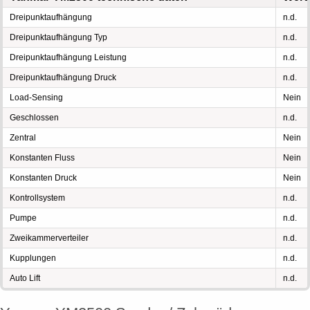
Dreipunktaufhängung
n.d.
Dreipunktaufhängung Typ
n.d.
Dreipunktaufhängung Leistung
n.d.
Dreipunktaufhängung Druck
n.d.
Load-Sensing
Nein
Geschlossen
n.d.
Zentral
Nein
Konstanten Fluss
Nein
Konstanten Druck
Nein
Kontrollsystem
n.d.
Pumpe
n.d.
Zweikammerverteiler
n.d.
Kupplungen
n.d.
Auto Lift
n.d.