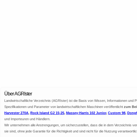
Über AGRIster
Landwirtschaftliche Verzeichnis (AGRIster) ist die Basis von Wissen, Informationen und 
Spezifikationen und Parameter von landwirtschaftlichen Maschinen veröffentlicht
zum Beis
Harvester 270A
,
Rock Island G2 15-25
,
Massey-Harris 102 Junior
,
Custom 98
,
Dongf
und Importeuren und Händlern.
Wir unternehmen alle Anstrengungen, um sicherzustellen, dass die in dem Verzeichnis veröf
sie sind, ohne jede Garantie für die Richtigkeit und sind nicht für die Nutzung verantwor