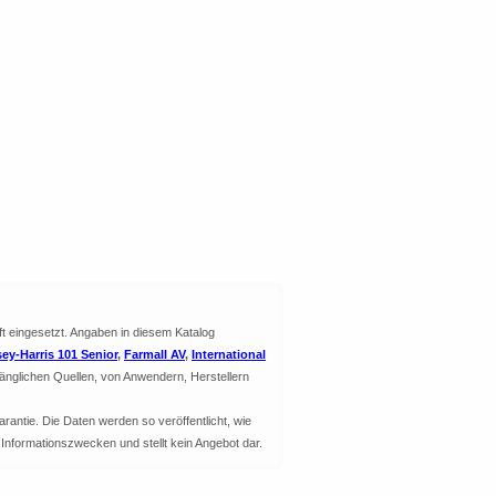
ft eingesetzt. Angaben in diesem Katalog
ey-Harris 101 Senior
,
Farmall AV
,
International
änglichen Quellen, von Anwendern, Herstellern
arantie. Die Daten werden so veröffentlicht, wie
u Informationszwecken und stellt kein Angebot dar.