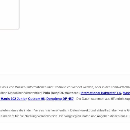
ie Basis von Wissen, Informationen und Produkte verwendet werden, oder in der Landwirtscha
lichen Maschinen veröffentlicht
zum Beispiel. traktoren (
International Harvester T-5
,
Mass
Harris 102 Junior
,
Custom 98
,
Dongfeng DF-450
)
. Die Daten stammen aus öffentlich zug
llen, dass die in dem Verzeichnis veröffentlicht Daten korrekt und aktuell ist, aber keine G
nd sind nicht für die Nutzung verantwortlich. Die vorgelegten Daten und Angaben dienen nur z