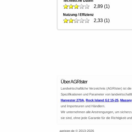
Technische Daten
2,89
(
1
)
Nutzung / Effizienz
2,33
(
1
)
Über AGRIster
Landwirtschaftliche Verzeichnis (AGRIster) ist d
Spezifikationen und Parameter von landwirtschaft
Harvester 270A
,
Rock Island G2 15-25
,
Massey-
und Importeuren und Händlern.
Wir unternehmen alle Anstrengungen, um sicherzuste
sie sind, ohne jede Garantie für die Richtigkeit u
agrister.de © 2013-2026