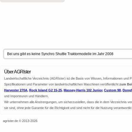
Bei uns gibt es keine Synchro Shuttle Traktormodelle im Jahr 2008
Über AGRIster
Landwirtschaftliche Verzeichnis (AGRIster) ist die Basis von Wissen, Informationen und 
Spezifikationen und Parameter von landwirtschaftlichen Maschinen veröffentlicht
zum Beis
Harvester 270A
,
Rock Island G2 15-25
,
Massey-Harris 102 Junior
,
Custom 98
,
Dongf
und Importeuren und Händlern.
Wir unternehmen alle Anstrengungen, um sicherzustellen, dass die in dem Verzeichnis veröf
sie sind, ohne jede Garantie für die Richtigkeit und sind nicht für die Nutzung verantwor
agrister.de © 2013-2026