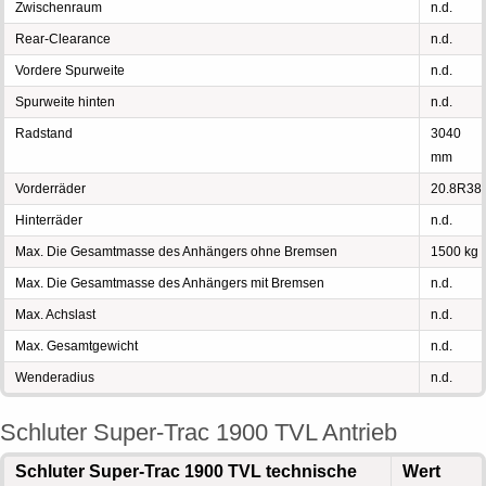
Zwischenraum
n.d.
Rear-Clearance
n.d.
Vordere Spurweite
n.d.
Spurweite hinten
n.d.
Radstand
3040
mm
Vorderräder
20.8R38
Hinterräder
n.d.
Max. Die Gesamtmasse des Anhängers ohne Bremsen
1500 kg
Max. Die Gesamtmasse des Anhängers mit Bremsen
n.d.
Max. Achslast
n.d.
Max. Gesamtgewicht
n.d.
Wenderadius
n.d.
Schluter Super-Trac 1900 TVL Antrieb
Schluter Super-Trac 1900 TVL technische
Wert