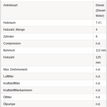
Antriebsart
Diesel
(Diesel-
Motor)
Hubraum
7.4 l.
Hubzahl, Menge
4
Zylinder
6
Compression
n.d.
Bohrloch
112 mm
Hubzahl
125
mm
Max. Drehmoment
n.d.
Luftfilter
n.d.
Kraftstofffilter
n.d.
Kraftstofffilterkammern
n.d.
Ölfilter
n.d.
Ölpumpe
n.d.