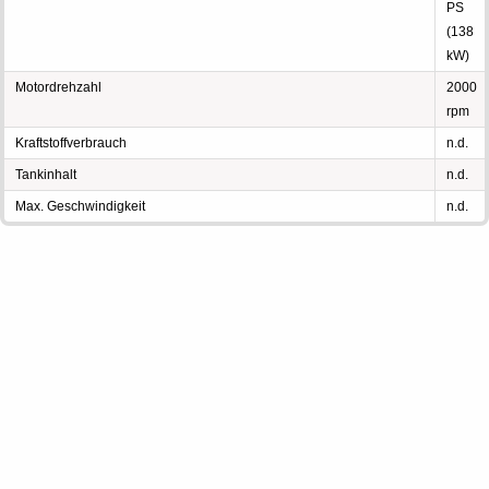
PS
(138
kW)
Motordrehzahl
2000
rpm
Kraftstoffverbrauch
n.d.
Tankinhalt
n.d.
Max. Geschwindigkeit
n.d.