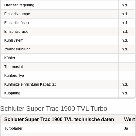
Drehzahlregelung
n.d.
Einspritzpumpe
n.d.
Einspritzdüsen
n.d.
Einspritzdruck
n.d.
Kühlsystem
n.d.
Zwangskühlung
n.d.
Kühler
Thermostat
Kühlere Typ
Kühlmitteleinrichtung Kapazität
n.d.
Kupplung
n.d.
Schluter Super-Trac 1900 TVL Turbo
Schluter Super-Trac 1900 TVL technische daten
Wert
Turbolader
Ja