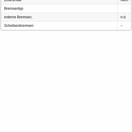
Differential
Nein
Bremsentyp
externe Bremsen,
n.d.
Scheibenbremsen
–