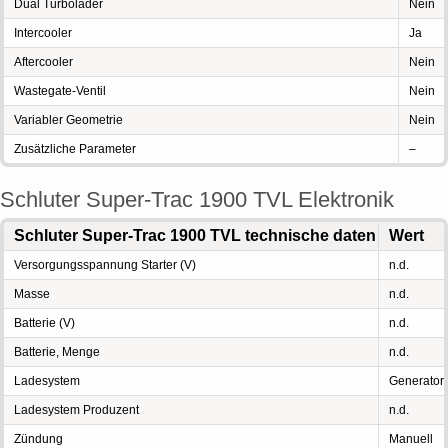
Dual Turbolader
Nein
Intercooler
Ja
Aftercooler
Nein
Wastegate-Ventil
Nein
Variabler Geometrie
Nein
Zusätzliche Parameter
–
Schluter Super-Trac 1900 TVL Elektronik
Schluter Super-Trac 1900 TVL technische daten
Wert
Versorgungsspannung Starter (V)
n.d.
Masse
n.d.
Batterie (V)
n.d.
Batterie, Menge
n.d.
Ladesystem
Generator
Ladesystem Produzent
n.d.
Zündung
Manuell