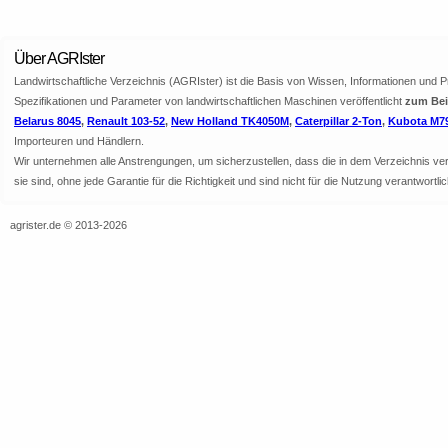
Über AGRIster
Landwirtschaftliche Verzeichnis (AGRIster) ist die Basis von Wissen, Informationen und 
Spezifikationen und Parameter von landwirtschaftlichen Maschinen veröffentlicht
zum Beis
Belarus 8045
,
Renault 103-52
,
New Holland TK4050M
,
Caterpillar 2-Ton
,
Kubota M7
Importeuren und Händlern.
Wir unternehmen alle Anstrengungen, um sicherzustellen, dass die in dem Verzeichnis veröf
sie sind, ohne jede Garantie für die Richtigkeit und sind nicht für die Nutzung verantwor
agrister.de © 2013-2026