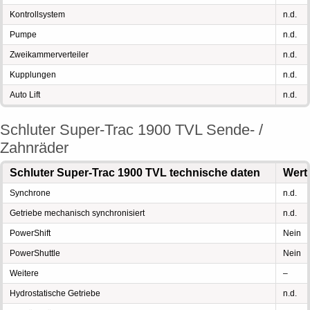
Kontrollsystem
n.d.
Pumpe
n.d.
Zweikammerverteiler
n.d.
Kupplungen
n.d.
Auto Lift
n.d.
Schluter Super-Trac 1900 TVL Sende- /
Zahnräder
Schluter Super-Trac 1900 TVL technische daten
Wert
Synchrone
n.d.
Getriebe mechanisch synchronisiert
n.d.
PowerShift
Nein
PowerShuttle
Nein
Weitere
–
Hydrostatische Getriebe
n.d.