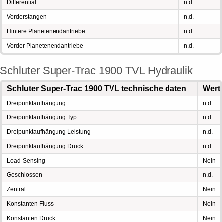
Differential
n.d.
Vorderstangen
n.d.
Hintere Planetenendantriebe
n.d.
Vorder Planetenendantriebe
n.d.
Schluter Super-Trac 1900 TVL Hydraulik
Schluter Super-Trac 1900 TVL technische daten
Wert
Dreipunktaufhängung
n.d.
Dreipunktaufhängung Typ
n.d.
Dreipunktaufhängung Leistung
n.d.
Dreipunktaufhängung Druck
n.d.
Load-Sensing
Nein
Geschlossen
n.d.
Zentral
Nein
Konstanten Fluss
Nein
Konstanten Druck
Nein