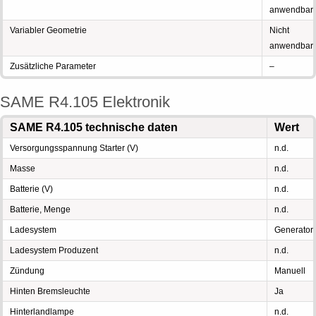
anwendbar
Variabler Geometrie
Nicht
anwendbar
Zusätzliche Parameter
–
SAME R4.105 Elektronik
SAME R4.105 technische daten
Wert
Versorgungsspannung Starter (V)
n.d.
Masse
n.d.
Batterie (V)
n.d.
Batterie, Menge
n.d.
Ladesystem
Generator
Ladesystem Produzent
n.d.
Zündung
Manuell
Hinten Bremsleuchte
Ja
Hinterlandlampe
n.d.