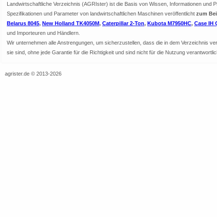
Landwirtschaftliche Verzeichnis (AGRIster) ist die Basis von Wissen, Informationen und 
Spezifikationen und Parameter von landwirtschaftlichen Maschinen veröffentlicht
zum Beis
Belarus 8045
,
New Holland TK4050M
,
Caterpillar 2-Ton
,
Kubota M7950HC
,
Case IH 
und Importeuren und Händlern.
Wir unternehmen alle Anstrengungen, um sicherzustellen, dass die in dem Verzeichnis veröf
sie sind, ohne jede Garantie für die Richtigkeit und sind nicht für die Nutzung verantwor
agrister.de © 2013-2026