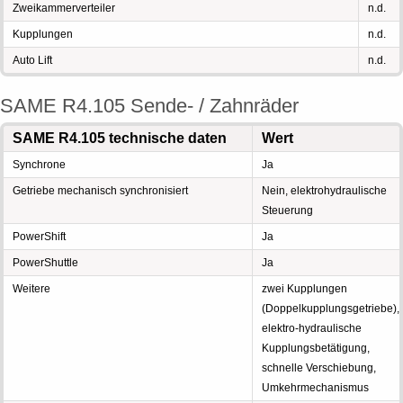
Zweikammerverteiler
n.d.
Kupplungen
n.d.
Auto Lift
n.d.
SAME R4.105 Sende- / Zahnräder
SAME R4.105 technische daten
Wert
Synchrone
Ja
Getriebe mechanisch synchronisiert
Nein, elektrohydraulische
Steuerung
PowerShift
Ja
PowerShuttle
Ja
Weitere
zwei Kupplungen
(Doppelkupplungsgetriebe),
elektro-hydraulische
Kupplungsbetätigung,
schnelle Verschiebung,
Umkehrmechanismus