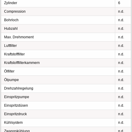
Zylinder
6
Compression
n.d.
Bohrloch
n.d.
Hubzahl
n.d.
Max. Drehmoment
n.d.
Luftfilter
n.d.
Kraftstofffilter
n.d.
Kraftstofffilterkammern
n.d.
Ölfilter
n.d.
Ölpumpe
n.d.
Drehzahlregelung
n.d.
Einspritzpumpe
n.d.
Einspritzdüsen
n.d.
Einspritzdruck
n.d.
Kühlsystem
n.d.
Zwangskühlung
n.d.