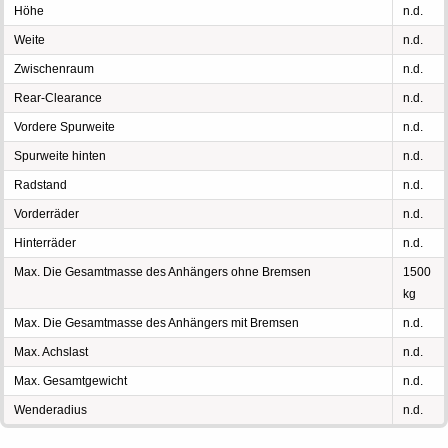
Höhe
n.d.
Weite
n.d.
Zwischenraum
n.d.
Rear-Clearance
n.d.
Vordere Spurweite
n.d.
Spurweite hinten
n.d.
Radstand
n.d.
Vorderräder
n.d.
Hinterräder
n.d.
Max. Die Gesamtmasse des Anhängers ohne Bremsen
1500
kg
Max. Die Gesamtmasse des Anhängers mit Bremsen
n.d.
Max. Achslast
n.d.
Max. Gesamtgewicht
n.d.
Wenderadius
n.d.