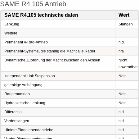
SAME R4.105 Antrieb
SAME R4.105 technische daten
Wert
Lenkung
Stangen
Weitere
Permanent 4-Rad-Antrieb
n.d.
Permanent-Systeme, die ständig die Macht alle Räder
n/a
Dynamische Zuordnung der Macht zwischen den Achsen
Nicht
anwendbar
Independent Link Suspension
Nein
gelenkige Aufhängung
–
Raupenantrieb
Nein
Hydrostatische Lenkung
Nein
Differential
n.d.
Vorderstangen
n.d.
Hintere Planetenendantriebe
n.d.