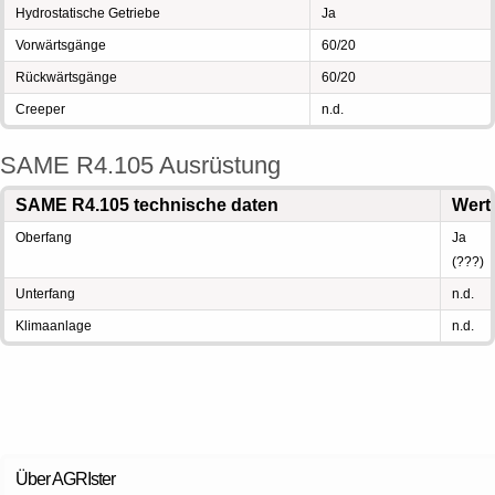
Hydrostatische Getriebe
Ja
Vorwärtsgänge
60/20
Rückwärtsgänge
60/20
Creeper
n.d.
SAME R4.105 Ausrüstung
SAME R4.105 technische daten
Wert
Oberfang
Ja
(???)
Unterfang
n.d.
Klimaanlage
n.d.
Über AGRIster