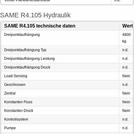
Vorder Planetenendantriebe
n.d.
SAME R4.105 Hydraulik
SAME R4.105 technische daten
Wert
Dreipunktaufhängung
4800
kg
Dreipunktaufhängung Typ
n.d.
Dreipunktaufhängung Leistung
n.d.
Dreipunktaufhängung Druck
n.d.
Load-Sensing
Nein
Geschlossen
n.d.
Zentral
Nein
Konstanten Fluss
Nein
Konstanten Druck
Nein
Kontrollsystem
n.d.
Pumpe
n.d.