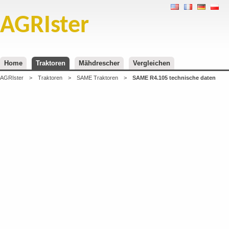
AGRIster
Home
Traktoren
Mähdrescher
Vergleichen
AGRIster
>
Traktoren
>
SAME Traktoren
>
SAME R4.105 technische daten