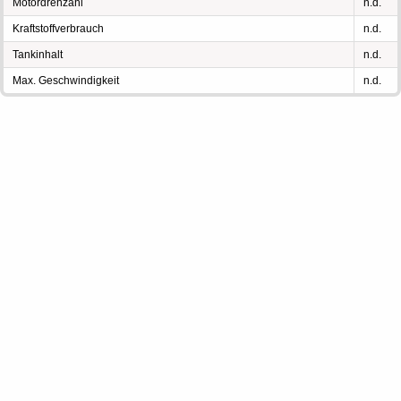
Motordrehzahl
n.d.
Kraftstoffverbrauch
n.d.
Tankinhalt
n.d.
Max. Geschwindigkeit
n.d.