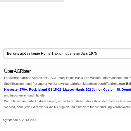
Bei uns gibt es keine Rome Traktormodelle im Jahr 1975
Über AGRIster
Landwirtschaftliche Verzeichnis (AGRIster) ist die Basis von Wissen, Informationen und 
Spezifikationen und Parameter von landwirtschaftlichen Maschinen veröffentlicht
zum Beis
Harvester 270A
,
Rock Island G2 15-25
,
Massey-Harris 102 Junior
,
Custom 98
,
Dongf
und Importeuren und Händlern.
Wir unternehmen alle Anstrengungen, um sicherzustellen, dass die in dem Verzeichnis veröf
sie sind, ohne jede Garantie für die Richtigkeit und sind nicht für die Nutzung verantwor
agrister.de © 2013-2026