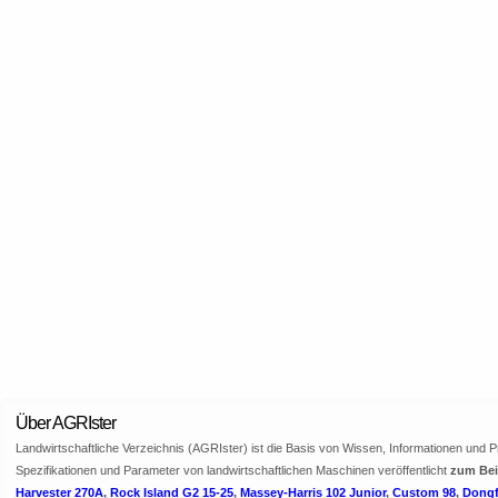
Über AGRIster
Landwirtschaftliche Verzeichnis (AGRIster) ist die Basis von Wissen, Informationen und 
Spezifikationen und Parameter von landwirtschaftlichen Maschinen veröffentlicht
zum Beis
Harvester 270A
,
Rock Island G2 15-25
,
Massey-Harris 102 Junior
,
Custom 98
,
Dongf