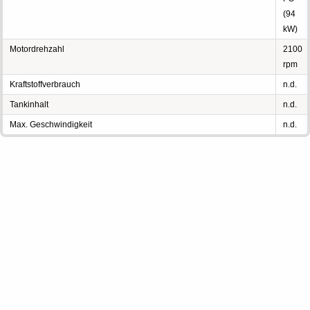
(94
kW)
Motordrehzahl
2100
rpm
Kraftstoffverbrauch
n.d.
Tankinhalt
n.d.
Max. Geschwindigkeit
n.d.