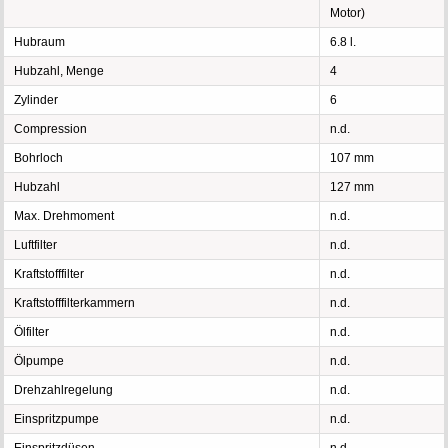
Motor)
Hubraum
6.8 l.
Hubzahl, Menge
4
Zylinder
6
Compression
n.d.
Bohrloch
107 mm
Hubzahl
127 mm
Max. Drehmoment
n.d.
Luftfilter
n.d.
Kraftstofffilter
n.d.
Kraftstofffilterkammern
n.d.
Ölfilter
n.d.
Ölpumpe
n.d.
Drehzahlregelung
n.d.
Einspritzpumpe
n.d.