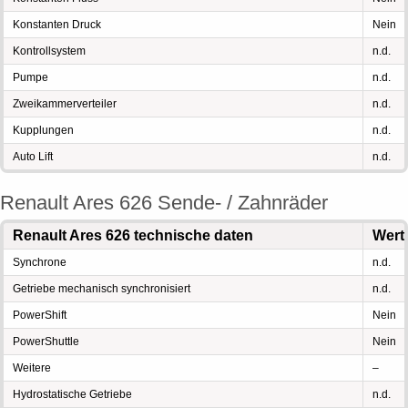
Konstanten Druck
Nein
Kontrollsystem
n.d.
Pumpe
n.d.
Zweikammerverteiler
n.d.
Kupplungen
n.d.
Auto Lift
n.d.
Renault Ares 626 Sende- / Zahnräder
Renault Ares 626 technische daten
Wert
Synchrone
n.d.
Getriebe mechanisch synchronisiert
n.d.
PowerShift
Nein
PowerShuttle
Nein
Weitere
–
Hydrostatische Getriebe
n.d.