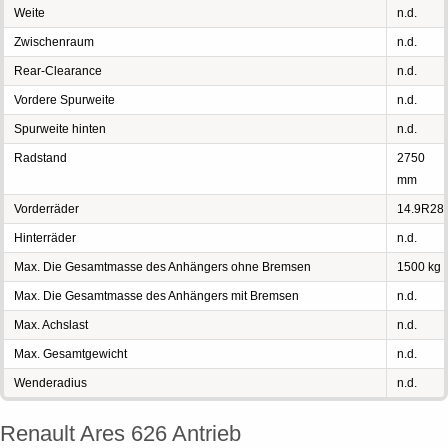
Weite
n.d.
Zwischenraum
n.d.
Rear-Clearance
n.d.
Vordere Spurweite
n.d.
Spurweite hinten
n.d.
Radstand
2750
mm
Vorderräder
14.9R28
Hinterräder
n.d.
Max. Die Gesamtmasse des Anhängers ohne Bremsen
1500 kg
Max. Die Gesamtmasse des Anhängers mit Bremsen
n.d.
Max. Achslast
n.d.
Max. Gesamtgewicht
n.d.
Wenderadius
n.d.
Renault Ares 626 Antrieb