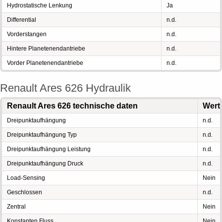
Hydrostatische Lenkung
Ja
Differential
n.d.
Vorderstangen
n.d.
Hintere Planetenendantriebe
n.d.
Vorder Planetenendantriebe
n.d.
Renault Ares 626 Hydraulik
Renault Ares 626 technische daten
Wert
Dreipunktaufhängung
n.d.
Dreipunktaufhängung Typ
n.d.
Dreipunktaufhängung Leistung
n.d.
Dreipunktaufhängung Druck
n.d.
Load-Sensing
Nein
Geschlossen
n.d.
Zentral
Nein
Konstanten Fluss
Nein