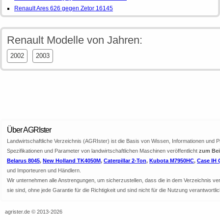
Renault Ares 626 gegen Zetor 16145
Renault Modelle von Jahren:
2002
2003
Über AGRIster
Landwirtschaftliche Verzeichnis (AGRIster) ist die Basis von Wissen, Informationen und 
Spezifikationen und Parameter von landwirtschaftlichen Maschinen veröffentlicht
zum Beis
Belarus 8045
,
New Holland TK4050M
,
Caterpillar 2-Ton
,
Kubota M7950HC
,
Case IH 
und Importeuren und Händlern.
Wir unternehmen alle Anstrengungen, um sicherzustellen, dass die in dem Verzeichnis veröf
sie sind, ohne jede Garantie für die Richtigkeit und sind nicht für die Nutzung verantwor
agrister.de © 2013-2026