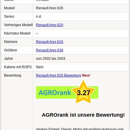
Modell
Renault Ares 626
Series
n.d.
Vorheriges Modell
Renault Ares 620
Nächstes Modell
–
Kleinere
Renault Ares 616
Größere
Renault Ares 636
Jahre
von 2002 bis 2003
Kabine mit ROPS
Nein
Bewertung
Renault Ares 626 Bewertung
Neu!
3.27
AGROrank ist unsere Bewertung!
starken Einheit, Diesel, Motor mit großem Hubraum und