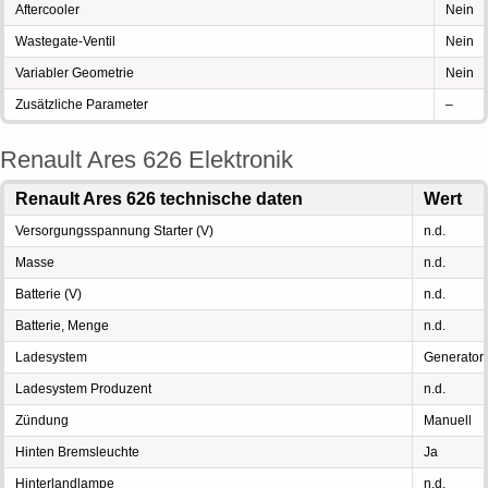
Aftercooler
Nein
Wastegate-Ventil
Nein
Variabler Geometrie
Nein
Zusätzliche Parameter
–
Renault Ares 626 Elektronik
Renault Ares 626 technische daten
Wert
Versorgungsspannung Starter (V)
n.d.
Masse
n.d.
Batterie (V)
n.d.
Batterie, Menge
n.d.
Ladesystem
Generator
Ladesystem Produzent
n.d.
Zündung
Manuell
Hinten Bremsleuchte
Ja
Hinterlandlampe
n.d.