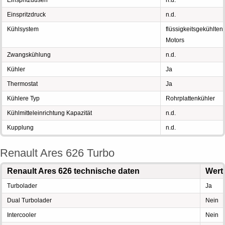
Einspritzdüsen
n.d.
Einspritzdruck
n.d.
Kühlsystem
flüssigkeitsgekühlten
Motors
Zwangskühlung
n.d.
Kühler
Ja
Thermostat
Ja
Kühlere Typ
Rohrplattenkühler
Kühlmitteleinrichtung Kapazität
n.d.
Kupplung
n.d.
Renault Ares 626 Turbo
Renault Ares 626 technische daten
Wert
Turbolader
Ja
Dual Turbolader
Nein
Intercooler
Nein