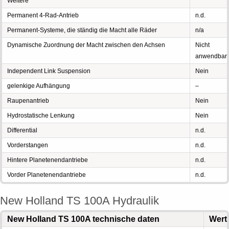
Weitere
Permanent 4-Rad-Antrieb
n.d.
Permanent-Systeme, die ständig die Macht alle Räder
n/a
Dynamische Zuordnung der Macht zwischen den Achsen
Nicht
anwendbar
Independent Link Suspension
Nein
gelenkige Aufhängung
–
Raupenantrieb
Nein
Hydrostatische Lenkung
Nein
Differential
n.d.
Vorderstangen
n.d.
Hintere Planetenendantriebe
n.d.
Vorder Planetenendantriebe
n.d.
New Holland TS 100A Hydraulik
New Holland TS 100A technische daten
Wert