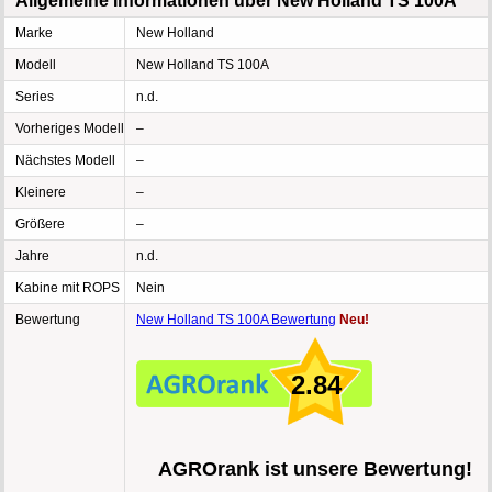
Allgemeine Informationen über New Holland TS 100A
Marke
New Holland
Modell
New Holland TS 100A
Series
n.d.
Vorheriges Modell
–
Nächstes Modell
–
Kleinere
–
Größere
–
Jahre
n.d.
Kabine mit ROPS
Nein
Bewertung
New Holland TS 100A Bewertung
Neu!
2.84
AGROrank ist unsere Bewertung!