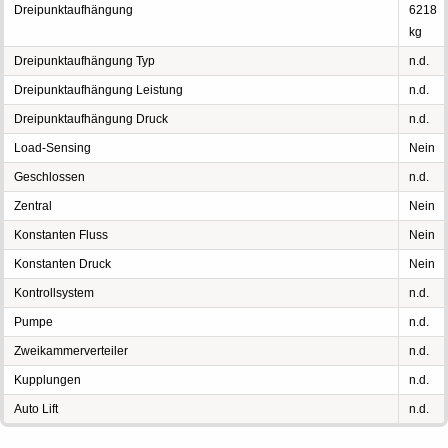
Dreipunktaufhängung
6218
kg
Dreipunktaufhängung Typ
n.d.
Dreipunktaufhängung Leistung
n.d.
Dreipunktaufhängung Druck
n.d.
Load-Sensing
Nein
Geschlossen
n.d.
Zentral
Nein
Konstanten Fluss
Nein
Konstanten Druck
Nein
Kontrollsystem
n.d.
Pumpe
n.d.
Zweikammerverteiler
n.d.
Kupplungen
n.d.
Auto Lift
n.d.