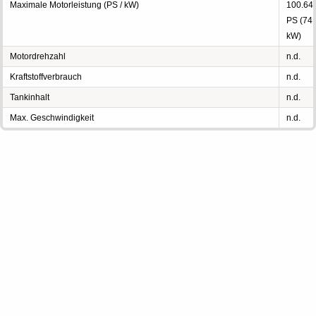
Maximale Motorleistung (PS / kW)
100.64
PS (74
kW)
Motordrehzahl
n.d.
Kraftstoffverbrauch
n.d.
Tankinhalt
n.d.
Max. Geschwindigkeit
n.d.