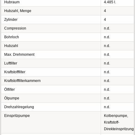
Hubraum
4.485 l.
Hubzahl, Menge
4
Zylinder
4
Compression
n.d.
Bohrloch
n.d.
Hubzahl
n.d.
Max. Drehmoment
n.d.
Luftfilter
n.d.
Kraftstofffilter
n.d.
Kraftstofffilterkammern
n.d.
Ölfilter
n.d.
Ölpumpe
n.d.
Drehzahlregelung
n.d.
Einspritzpumpe
Kolbenpumpe,
Kraftstoff-
Direkteinspritzung