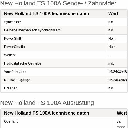
New Holland TS 100A Sende- / Zahnräder
New Holland TS 100A technische daten
Wert
Synchrone
n.d.
Getriebe mechanisch synchronisiert
n.d.
PowerShift
Nein
PowerShuttle
Nein
Weitere
–
Hydrostatische Getriebe
n.d.
Vorwärtsgänge
16/24/32/48
Rückwärtsgänge
16/24/32/48
Creeper
n.d.
New Holland TS 100A Ausrüstung
New Holland TS 100A technische daten
Wert
Oberfang
Ja
(???)