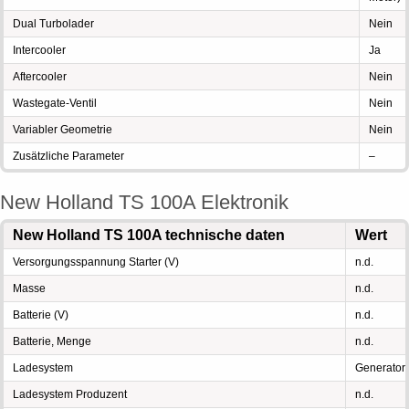
Dual Turbolader
Nein
Intercooler
Ja
Aftercooler
Nein
Wastegate-Ventil
Nein
Variabler Geometrie
Nein
Zusätzliche Parameter
–
New Holland TS 100A Elektronik
New Holland TS 100A technische daten
Wert
Versorgungsspannung Starter (V)
n.d.
Masse
n.d.
Batterie (V)
n.d.
Batterie, Menge
n.d.
Ladesystem
Generator
Ladesystem Produzent
n.d.