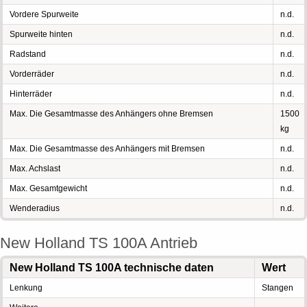
Vordere Spurweite
n.d.
Spurweite hinten
n.d.
Radstand
n.d.
Vorderräder
n.d.
Hinterräder
n.d.
Max. Die Gesamtmasse des Anhängers ohne Bremsen
1500
kg
Max. Die Gesamtmasse des Anhängers mit Bremsen
n.d.
Max. Achslast
n.d.
Max. Gesamtgewicht
n.d.
Wenderadius
n.d.
New Holland TS 100A Antrieb
New Holland TS 100A technische daten
Wert
Lenkung
Stangen