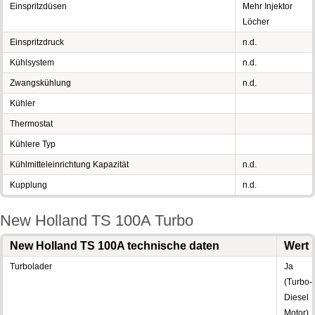
Einspritzdüsen
Mehr Injektor
Löcher
Einspritzdruck
n.d.
Kühlsystem
n.d.
Zwangskühlung
n.d.
Kühler
Thermostat
Kühlere Typ
Kühlmitteleinrichtung Kapazität
n.d.
Kupplung
n.d.
New Holland TS 100A Turbo
New Holland TS 100A technische daten
Wert
Turbolader
Ja
(Turbo-
Diesel
Motor)