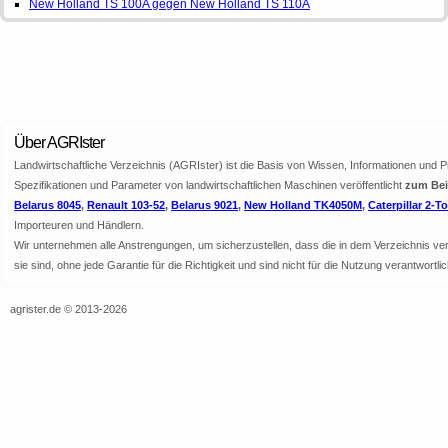
New Holland TS 100A gegen New Holland TS 110A
Über AGRIster
Landwirtschaftliche Verzeichnis (AGRIster) ist die Basis von Wissen, Informationen und 
Spezifikationen und Parameter von landwirtschaftlichen Maschinen veröffentlicht
zum Beis
Belarus 8045
,
Renault 103-52
,
Belarus 9021
,
New Holland TK4050M
,
Caterpillar 2-T
Importeuren und Händlern.
Wir unternehmen alle Anstrengungen, um sicherzustellen, dass die in dem Verzeichnis veröf
sie sind, ohne jede Garantie für die Richtigkeit und sind nicht für die Nutzung verantwor
agrister.de © 2013-2026