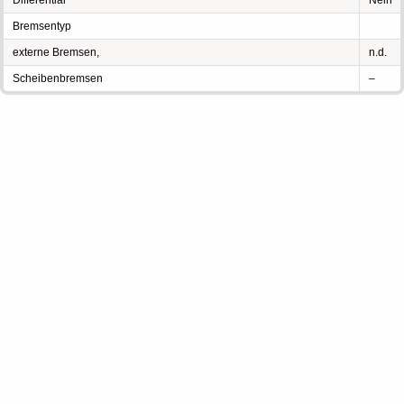
Differential
Nein
Bremsentyp
externe Bremsen,
n.d.
Scheibenbremsen
–