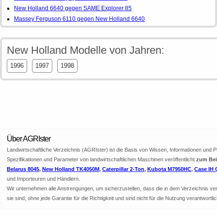
New Holland 6640 gegen SAME Explorer 85
Massey Ferguson 6110 gegen New Holland 6640
New Holland Modelle von Jahren:
1996
1997
1998
Über AGRIster
Landwirtschaftliche Verzeichnis (AGRIster) ist die Basis von Wissen, Informationen und 
Spezifikationen und Parameter von landwirtschaftlichen Maschinen veröffentlicht
zum Beis
Belarus 8045
,
New Holland TK4050M
,
Caterpillar 2-Ton
,
Kubota M7950HC
,
Case IH 
und Importeuren und Händlern.
Wir unternehmen alle Anstrengungen, um sicherzustellen, dass die in dem Verzeichnis veröf
sie sind, ohne jede Garantie für die Richtigkeit und sind nicht für die Nutzung verantwor