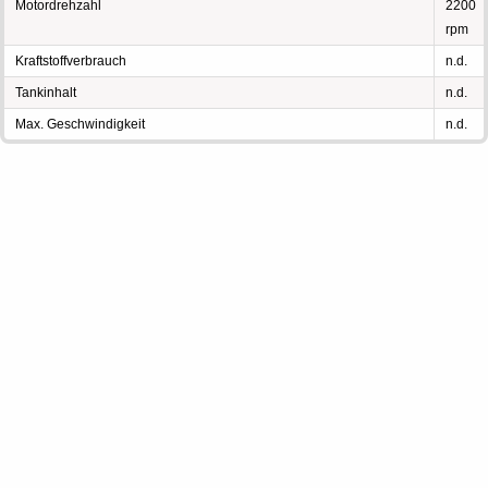
Motordrehzahl
2200
rpm
Kraftstoffverbrauch
n.d.
Tankinhalt
n.d.
Max. Geschwindigkeit
n.d.