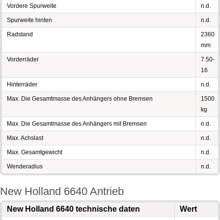
Vordere Spurweite
n.d.
Spurweite hinten
n.d.
Radstand
2360
mm
Vorderräder
7.50-
16
Hinterräder
n.d.
Max. Die Gesamtmasse des Anhängers ohne Bremsen
1500
kg
Max. Die Gesamtmasse des Anhängers mit Bremsen
n.d.
Max. Achslast
n.d.
Max. Gesamtgewicht
n.d.
Wenderadius
n.d.
New Holland 6640 Antrieb
New Holland 6640 technische daten
Wert