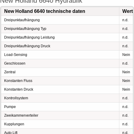
New Holland 6640 Hydraulik
New Holland 6640 technische daten
Wert
Dreipunktaufhängung
n.d.
Dreipunktaufhängung Typ
n.d.
Dreipunktaufhängung Leistung
n.d.
Dreipunktaufhängung Druck
n.d.
Load-Sensing
Nein
Geschlossen
n.d.
Zentral
Nein
Konstanten Fluss
Nein
Konstanten Druck
Nein
Kontrollsystem
n.d.
Pumpe
n.d.
Zweikammerverteiler
n.d.
Kupplungen
n.d.
Auto Lift
n.d.