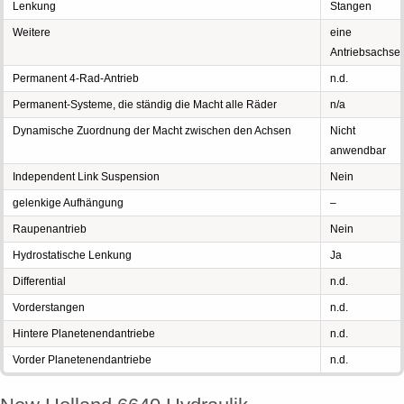
Lenkung
Stangen
Weitere
eine
Antriebsachse
Permanent 4-Rad-Antrieb
n.d.
Permanent-Systeme, die ständig die Macht alle Räder
n/a
Dynamische Zuordnung der Macht zwischen den Achsen
Nicht
anwendbar
Independent Link Suspension
Nein
gelenkige Aufhängung
–
Raupenantrieb
Nein
Hydrostatische Lenkung
Ja
Differential
n.d.
Vorderstangen
n.d.
Hintere Planetenendantriebe
n.d.
Vorder Planetenendantriebe
n.d.