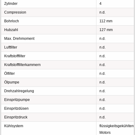
Zylinder
4
Compression
n.d.
Bohrloch
112 mm
Hubzahl
127 mm
Max. Drehmoment
n.d.
Luftfilter
n.d.
Kraftstofffilter
n.d.
Kraftstofffilterkammern
n.d.
Ölfilter
n.d.
Ölpumpe
n.d.
Drehzahlregelung
n.d.
Einspritzpumpe
n.d.
Einspritzdüsen
n.d.
Einspritzdruck
n.d.
Kühlsystem
flüssigkeitsgekühlten
Motors