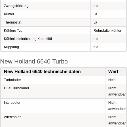
Zwangskühlung
n.d.
Kühler
Ja
Thermostat
Ja
Kühlere Typ
Rohrplattenkühler
Kühlmitteleinrichtung Kapazität
n.d.
Kupplung
n.d.
New Holland 6640 Turbo
New Holland 6640 technische daten
Wert
Turbolader
Nein
Dual Turbolader
Nicht
anwendbar
Intercooler
Nicht
anwendbar
Aftercooler
Nicht
anwendbar