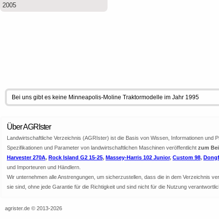
2005
Bei uns gibt es keine Minneapolis-Moline Traktormodelle im Jahr 1995
Über AGRIster
Landwirtschaftliche Verzeichnis (AGRIster) ist die Basis von Wissen, Informationen und 
Spezifikationen und Parameter von landwirtschaftlichen Maschinen veröffentlicht
zum Beis
Harvester 270A
,
Rock Island G2 15-25
,
Massey-Harris 102 Junior
,
Custom 98
,
Dongf
und Importeuren und Händlern.
Wir unternehmen alle Anstrengungen, um sicherzustellen, dass die in dem Verzeichnis veröf
sie sind, ohne jede Garantie für die Richtigkeit und sind nicht für die Nutzung verantwor
agrister.de © 2013-2026