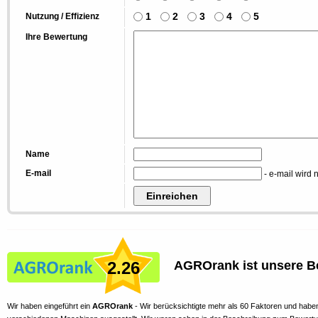
1
2
3
4
5
Nutzung / Effizienz
Ihre Bewertung
Name
E-mail
- e-mail wird n
2.26
AGROrank ist unsere B
Wir haben eingeführt ein
AGROrank
- Wir berücksichtigte mehr als 60 Faktoren und habe