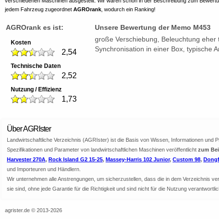
verschiedenen Maschinen ausgestellt. Wir waren schon in der Beschreibung zum Bewert
jedem Fahrzeug zugeordnet
AGROrank
, wodurch ein Ranking!
AGROrank es ist:
Unsere Bewertung der Memo M453
große Verschiebung, Beleuchtung eher 
Kosten
Synchronisation in einer Box, typische
2,54
Technische Daten
2,52
Nutzung / Effizienz
1,73
Über AGRIster
Landwirtschaftliche Verzeichnis (AGRIster) ist die Basis von Wissen, Informationen und 
Spezifikationen und Parameter von landwirtschaftlichen Maschinen veröffentlicht
zum Beis
Harvester 270A
,
Rock Island G2 15-25
,
Massey-Harris 102 Junior
,
Custom 98
,
Dongf
und Importeuren und Händlern.
Wir unternehmen alle Anstrengungen, um sicherzustellen, dass die in dem Verzeichnis veröf
sie sind, ohne jede Garantie für die Richtigkeit und sind nicht für die Nutzung verantwor
agrister.de © 2013-2026