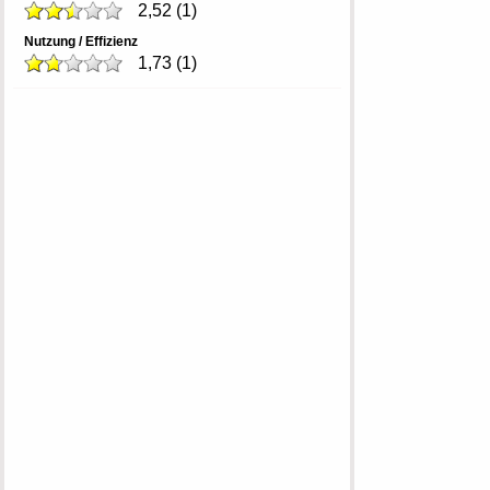
2,52
(
1
)
Nutzung / Effizienz
1,73
(
1
)