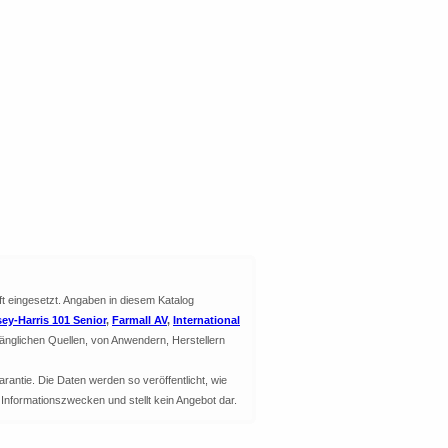
ft eingesetzt. Angaben in diesem Katalog
ey-Harris 101 Senior
,
Farmall AV
,
International
änglichen Quellen, von Anwendern, Herstellern
arantie. Die Daten werden so veröffentlicht, wie
u Informationszwecken und stellt kein Angebot dar.