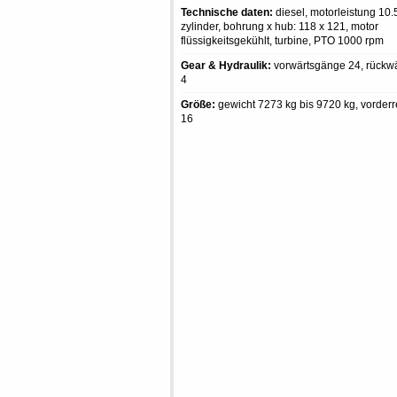
Technische daten:
diesel, motorleistung 10.5
zylinder, bohrung x hub: 118 x 121, motor
flüssigkeitsgekühlt, turbine, PTO 1000 rpm
Gear & Hydraulik:
vorwärtsgänge 24, rückw
4
Größe:
gewicht 7273 kg bis 9720 kg, vorderr
16