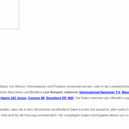
ie Basis von Wissen, Informationen und Produkte verwendet werden, oder in der Landwirtscha
lichen Maschinen veröffentlicht
zum Beispiel. traktoren (
International Harvester T-5
,
Mass
Harris 102 Junior
,
Custom 98
,
Dongfeng DF-450
)
. Die Daten stammen aus öffentlich zug
llen, dass die in dem Verzeichnis veröffentlicht Daten korrekt und aktuell ist, aber keine G
nd sind nicht für die Nutzung verantwortlich. Die vorgelegten Daten und Angaben dienen nur z