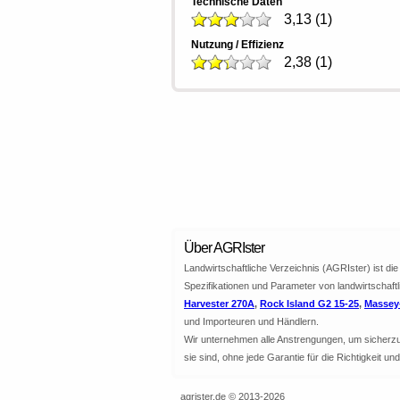
Technische Daten
3,13
(
1
)
Nutzung / Effizienz
2,38
(
1
)
Über AGRIster
Landwirtschaftliche Verzeichnis (AGRIster) ist d
Spezifikationen und Parameter von landwirtschaft
Harvester 270A
,
Rock Island G2 15-25
,
Massey-
und Importeuren und Händlern.
Wir unternehmen alle Anstrengungen, um sicherzuste
sie sind, ohne jede Garantie für die Richtigkeit u
agrister.de © 2013-2026