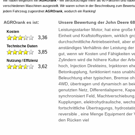
Wir haben eingeführt ein
AGROrank
- Wir berücksichtigte mehr als 60 Faktoren und habe
verschiedenen Maschinen ausgestellt. Wir waren schon in der Beschreibung zum Bewert
jedem Fahrzeug zugeordnet
AGROrank
, wodurch ein Ranking!
AGROrank es ist:
Unsere Bewertung der John Deere 6
Leistungsstarker Motor, hat eine große K
Kosten
Einheit und Kraftstoffsystem, wirklich gr
3,36
durchschnittliche Antriebseinheit, aber eff
Technische Daten
anständiges Verhältnis der Leistung der 
3,85
gut, wenn wir Kosten und Fähigkeiten ve
Zylindern wird die höhere Kultur der Ar
Nutzung / Effizienz
hoch, Injection Direkteins, Injektoren eh
3,62
Betonkupplung, funktioniert nass unabh
Beleuchtung eher typischen, Bremse ohn
4WD, übertragen und dynamisch an be
genutzten Netz, Differentialsperre, Kap
synchronisiert Feld, Machtverschiebung
Kupplungen, elektrohydraulische, wechs
fortschrittliche Übertragungs, hydrosta
reversible , eine Menge Equipment der 
den Rücken viel