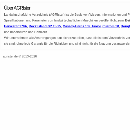
Über AGRIster
Landwirtschaftliche Verzeichnis (AGRIster) ist die Basis von Wissen, Informationen und 
Spezifikationen und Parameter von landwirtschaftlichen Maschinen veröffentlicht
zum Beis
Harvester 270A
,
Rock Island G2 15-25
,
Massey-Harris 102 Junior
,
Custom 98
,
Dongf
und Importeuren und Händlern.
Wir unternehmen alle Anstrengungen, um sicherzustellen, dass die in dem Verzeichnis veröf
sie sind, ohne jede Garantie für die Richtigkeit und sind nicht für die Nutzung verantwor
agrister.de © 2013-2026