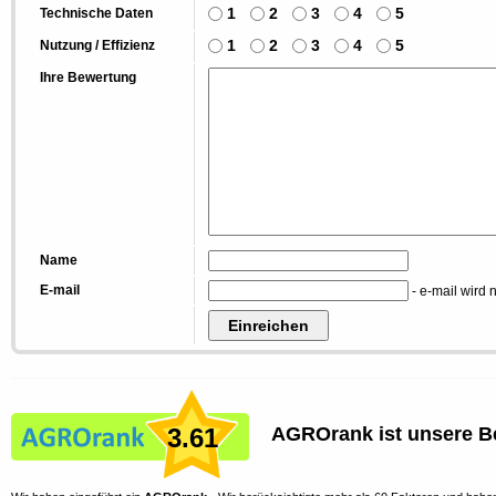
1
2
3
4
5
Technische Daten
1
2
3
4
5
Nutzung / Effizienz
Ihre Bewertung
Name
E-mail
- e-mail wird n
3.61
AGROrank ist unsere B