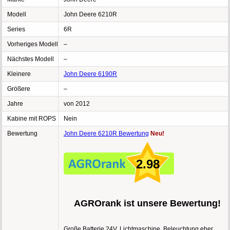
Modell
John Deere 6210R
Series
6R
Vorheriges Modell
–
Nächstes Modell
–
Kleinere
John Deere 6190R
Größere
–
Jahre
von 2012
Kabine mit ROPS
Nein
Bewertung
John Deere 6210R Bewertung
Neu!
2.98
AGROrank ist unsere Bewertung!
Große Batterie 24V, Lichtmaschine, Beleuchtung eher