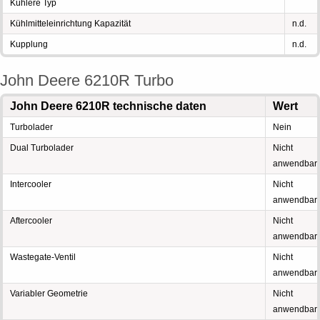
Kühlere Typ
Kühlmitteleinrichtung Kapazität
n.d.
Kupplung
n.d.
John Deere 6210R Turbo
John Deere 6210R technische daten
Wert
Turbolader
Nein
Dual Turbolader
Nicht
anwendbar
Intercooler
Nicht
anwendbar
Aftercooler
Nicht
anwendbar
Wastegate-Ventil
Nicht
anwendbar
Variabler Geometrie
Nicht
anwendbar