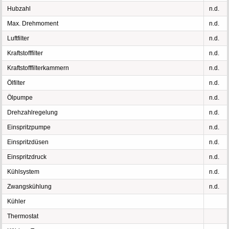
Hubzahl
n.d.
Max. Drehmoment
n.d.
Luftfilter
n.d.
Kraftstofffilter
n.d.
Kraftstofffilterkammern
n.d.
Ölfilter
n.d.
Ölpumpe
n.d.
Drehzahlregelung
n.d.
Einspritzpumpe
n.d.
Einspritzdüsen
n.d.
Einspritzdruck
n.d.
Kühlsystem
n.d.
Zwangskühlung
n.d.
Kühler
Thermostat