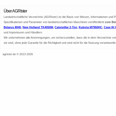
Über AGRIster
Landwirtschaftliche Verzeichnis (AGRIster) ist die Basis von Wissen, Informationen und 
Spezifikationen und Parameter von landwirtschaftlichen Maschinen veröffentlicht
zum Beis
Belarus 8045
,
New Holland TK4050M
,
Caterpillar 2-Ton
,
Kubota M7950HC
,
Case IH 
und Importeuren und Händlern.
Wir unternehmen alle Anstrengungen, um sicherzustellen, dass die in dem Verzeichnis veröf
sie sind, ohne jede Garantie für die Richtigkeit und sind nicht für die Nutzung verantwor
agrister.de © 2013-2026