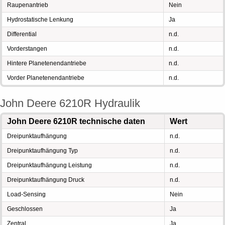
Raupenantrieb
Nein
Hydrostatische Lenkung
Ja
Differential
n.d.
Vorderstangen
n.d.
Hintere Planetenendantriebe
n.d.
Vorder Planetenendantriebe
n.d.
John Deere 6210R Hydraulik
John Deere 6210R technische daten
Wert
Dreipunktaufhängung
n.d.
Dreipunktaufhängung Typ
n.d.
Dreipunktaufhängung Leistung
n.d.
Dreipunktaufhängung Druck
n.d.
Load-Sensing
Nein
Geschlossen
Ja
Zentral
Ja