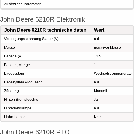
Zusätzliche Parameter
–
John Deere 6210R Elektronik
John Deere 6210R technische daten
Wert
Versorgungsspannung Starter (V)
n.d.
Masse
negativer Masse
Batterie (V)
12 V
Batterie, Menge
1
Ladesystem
Wechselstromgenerator
Ladesystem Produzent
n.d.
Zündung
Manuell
Hinten Bremsleuchte
Ja
Hinterlandlampe
n.d.
Hahn-Lampe
Nein
John Deere 6210R PTO