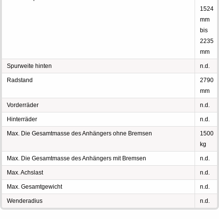
1524
mm
bis
2235
mm
Spurweite hinten
n.d.
Radstand
2790
mm
Vorderräder
n.d.
Hinterräder
n.d.
Max. Die Gesamtmasse des Anhängers ohne Bremsen
1500
kg
Max. Die Gesamtmasse des Anhängers mit Bremsen
n.d.
Max. Achslast
n.d.
Max. Gesamtgewicht
n.d.
Wenderadius
n.d.