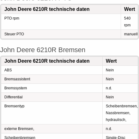
John Deere 6210R technische daten
Wert
PTO rpm
540
rpm
Steuer PTO
manuell
John Deere 6210R Bremsen
John Deere 6210R technische daten
Wert
ABS
Nein
Bremsassistent
Nein
Bremssystem
n.d.
Differential
Nein
Bremsentyp
Scheibenbremsen,
Nassbremsen,
hydraulisch,
externe Bremsen,
n.d.
Scheibenbremsen
Single-Disc