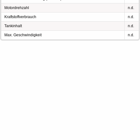
Motordrehzahl
n.d.
Kraftstoffverbrauch
n.d.
Tankinhalt
n.d.
Max. Geschwindigkeit
n.d.