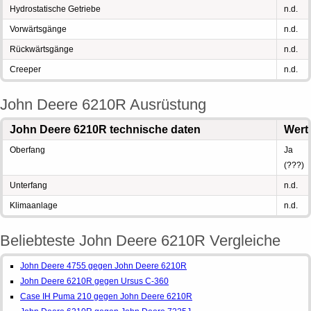
Hydrostatische Getriebe
n.d.
Vorwärtsgänge
n.d.
Rückwärtsgänge
n.d.
Creeper
n.d.
John Deere 6210R Ausrüstung
John Deere 6210R technische daten
Wert
Oberfang
Ja
(???)
Unterfang
n.d.
Klimaanlage
n.d.
Beliebteste John Deere 6210R Vergleiche
John Deere 4755 gegen John Deere 6210R
John Deere 6210R gegen Ursus C-360
Case IH Puma 210 gegen John Deere 6210R