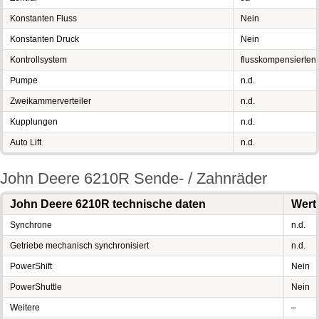
Konstanten Fluss
Nein
Konstanten Druck
Nein
Kontrollsystem
flusskompensierten
Pumpe
n.d.
Zweikammerverteiler
n.d.
Kupplungen
n.d.
Auto Lift
n.d.
John Deere 6210R Sende- / Zahnräder
John Deere 6210R technische daten
Wert
Synchrone
n.d.
Getriebe mechanisch synchronisiert
n.d.
PowerShift
Nein
PowerShuttle
Nein
Weitere
–