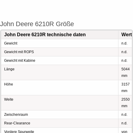
John Deere 6210R Größe
John Deere 6210R technische daten
Wert
Gewicht
n.d.
Gewicht mit ROPS
n.d.
Gewicht mit Kabine
n.d.
Länge
5044
mm
Höhe
3157
mm
Weite
2550
mm
Zwischenraum
n.d.
Rear-Clearance
n.d.
Vordere Spurweite
von