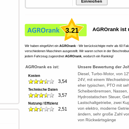
3.21
AGROrank ist 
Wir haben eingeführt ein
AGROrank
- Wir berücksichtigte mehr als 60 Fa
verschiedenen Maschinen ausgestellt. Wir waren schon in der Beschreib
jedem Fahrzeug zugeordnet
AGROrank
, wodurch ein Ranking!
AGROrank es ist:
Unsere Bewertung der Jo
Diesel, Turbo-Motor, von 12
Kosten
24V, mit einem Wechselstro
3,54
eher typischen, PTO mit se
Technische Daten
Scheibenbremsen, Nassen, tr
3,57
Hydrostatischen Steuer, Get
Lastschaltgetriebe, zwei K
Nutzung / Effizienz
von elektro, moderne Getrie
2,51
ändern, sehr große Zahl vo
von Rückwärtsgänge