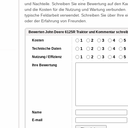
und Nachteile. Schreiben Sie eine Bewertung auf den Ka
und die Kosten für die Nutzung und Wartung verbunden. 
typische Feldarbeit verwendet. Schreiben Sie über Ihre 
oder der Erfahrung von Freunden.
Bewerten John Deere 6125R Traktor und Kommentar schrei
1
2
3
4
5
Kosten
1
2
3
4
5
Technische Daten
1
2
3
4
5
Nutzung / Effizienz
Ihre Bewertung
Name
E-mail