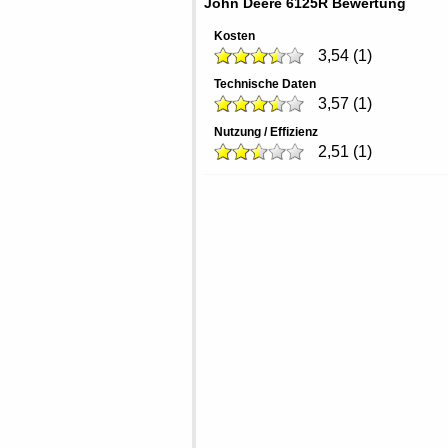
John Deere 6125R Bewertung
Kosten
3,54
(
1
)
Technische Daten
3,57
(
1
)
Nutzung / Effizienz
2,51
(
1
)