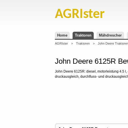
AGRIster
Home
Traktoren
Mähdrescher
AGRIster
>
Traktoren
>
John Deere Traktore
John Deere 6125R Be
John Deere 6125R: diesel, motorleistung 4.5 l,
druckausgleich, durchfluss- und druckausgleich