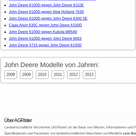
John Deere 6100D gegen John Deere 6110E
John Deere 6100D gegen New Holland 7630
John Deere 6100D gegen John Deere 6300 SE
Claas Arion 630C gegen John Deere 6100D
John Deere 6100D gegen Kubota M9540
John Deere 6100D gegen John Deere 6603
John Deere 5715 gegen John Deere 6100D
John Deere Modelle von Jahren:
2008
2009
2010
2011
2012
2013
Über AGRIster
Landwirtschaftliche Verzeichnis (AGRIster) ist die Basis von Wissen, Informationen und 
Spezifikationen und Parameter von landwirtschaftlichen Maschinen veröffentlicht
zum Beis