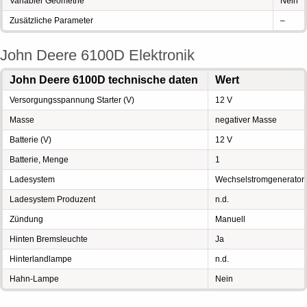
Variabler Geometrie
Nein
Zusätzliche Parameter
–
John Deere 6100D Elektronik
John Deere 6100D technische daten
Wert
Versorgungsspannung Starter (V)
12 V
Masse
negativer Masse
Batterie (V)
12 V
Batterie, Menge
1
Ladesystem
Wechselstromgenerator
Ladesystem Produzent
n.d.
Zündung
Manuell
Hinten Bremsleuchte
Ja
Hinterlandlampe
n.d.
Hahn-Lampe
Nein