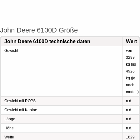
John Deere 6100D Größe
John Deere 6100D technische daten
Wert
Gewicht
von
3299
kg bis
4926
kg (je
nach
modell)
Gewicht mit ROPS
n.d.
Gewicht mit Kabine
n.d.
Länge
n.d.
Höhe
n.d.
Weite
1829