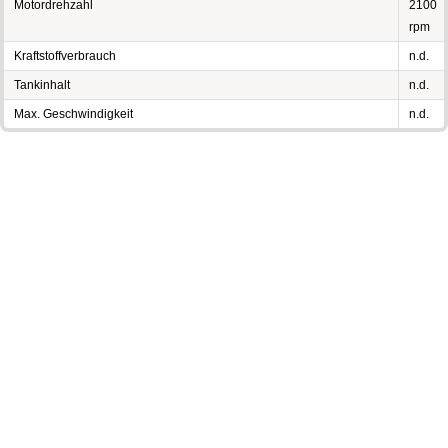
Motordrehzahl
2100
rpm
Kraftstoffverbrauch
n.d.
Tankinhalt
n.d.
Max. Geschwindigkeit
n.d.