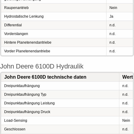
Raupenantrieb
Nein
Hydrostatische Lenkung
Ja
Differential
n.d.
Vorderstangen
n.d.
Hintere Planetenendantriebe
n.d.
Vorder Planetenendantriebe
n.d.
John Deere 6100D Hydraulik
John Deere 6100D technische daten
Wert
Dreipunktaufhängung
n.d.
Dreipunktaufhängung Typ
n.d.
Dreipunktaufhängung Leistung
n.d.
Dreipunktaufhängung Druck
n.d.
Load-Sensing
Nein
Geschlossen
n.d.