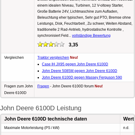
einem idealen Niveau, Turbinen, 12 V-oltowy Starter,
Große Batterie 24V, Lichtmaschine zum Aufladen,
Beleuchtung eher typischen, Sehr gut PTO, Bremse ohne
Leistungs, Disk, Feuchtarbeit , Zu schwer, Weiten Abstand,
traditionelle 2 Rad-Antrieb, hydrostatische Kontrolle ,
synchronisiert Feld...
vollständige Bewertung
3,35
Vergleichen
Traktor vergleichen
Neu!
Case IH JX95 gegen John Deere 6100D
John Deere 5085M gegen John Deere 6100D
John Deere 6100D gegen Massey Ferguson 590
Fragen zum John
Fragen
- John Deere 6100D forum
Neu!
Deere 6100D
John Deere 6100D Leistung
John Deere 6100D technische daten
Wert
Maximale Motorleistung (PS / kW)
n.d.