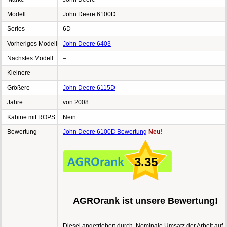
Modell
John Deere 6100D
Series
6D
Vorheriges Modell
John Deere 6403
Nächstes Modell
–
Kleinere
–
Größere
John Deere 6115D
Jahre
von 2008
Kabine mit ROPS
Nein
Bewertung
John Deere 6100D Bewertung
Neu!
3.35
AGROrank ist unsere Bewertung!
Diesel angetrieben durch, Nominale Umsatz der Arbeit auf