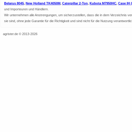
Belarus 8045
,
New Holland TK4050M
,
Caterpillar 2-Ton
,
Kubota M7950HC
,
Case IH 
und Importeuren und Händlern.
Wir unternehmen alle Anstrengungen, um sicherzustellen, dass die in dem Verzeichnis veröf
sie sind, ohne jede Garantie für die Richtigkeit und sind nicht für die Nutzung verantwor
agrister.de © 2013-2026