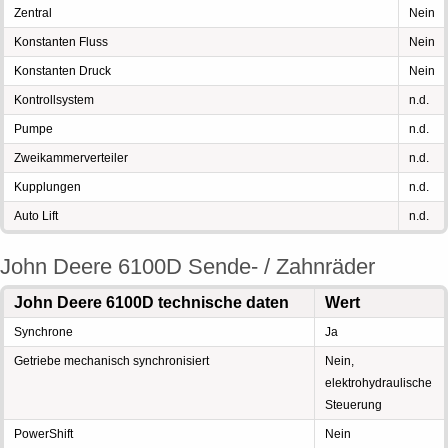
Zentral
Nein
Konstanten Fluss
Nein
Konstanten Druck
Nein
Kontrollsystem
n.d.
Pumpe
n.d.
Zweikammerverteiler
n.d.
Kupplungen
n.d.
Auto Lift
n.d.
John Deere 6100D Sende- / Zahnräder
John Deere 6100D technische daten
Wert
Synchrone
Ja
Getriebe mechanisch synchronisiert
Nein,
elektrohydraulische
Steuerung
PowerShift
Nein