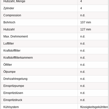
Hubzahl, Menge
4
Zylinder
4
Compression
n.d.
Bohrloch
107 mm
Hubzahl
127 mm
Max. Drehmoment
n.d.
Luftfilter
n.d.
Kraftstofffilter
n.d.
Kraftstofffilterkammern
n.d.
Ölfilter
n.d.
Ölpumpe
n.d.
Drehzahlregelung
n.d.
Einspritzpumpe
n.d.
Einspritzdüsen
n.d.
Einspritzdruck
n.d.
Kühlsystem
flüssigkeitsgekühlten