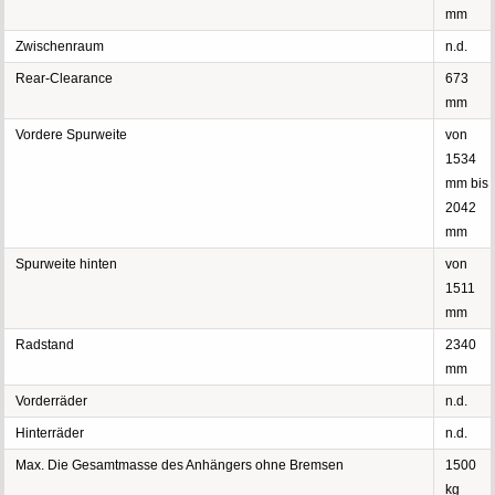
mm
Zwischenraum
n.d.
Rear-Clearance
673
mm
Vordere Spurweite
von
1534
mm bis
2042
mm
Spurweite hinten
von
1511
mm
Radstand
2340
mm
Vorderräder
n.d.
Hinterräder
n.d.
Max. Die Gesamtmasse des Anhängers ohne Bremsen
1500
kg