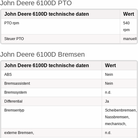
John Deere 6100D PTO
John Deere 6100D technische daten
Wert
PTO rpm
540
rpm
Steuer PTO
manuell
John Deere 6100D Bremsen
John Deere 6100D technische daten
Wert
ABS
Nein
Bremsassistent
Nein
Bremssystem
n.d.
Differential
Ja
Bremsentyp
Scheibenbremsen,
Nassbremsen,
mechanisch,
externe Bremsen,
n.d.