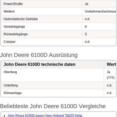
PowerShuttle
Ja
Weitere
Umkehrmechanismus
Hydrostatische Getriebe
n.d.
Vorwärtsgänge
9
Rückwärtsgänge
3
Creeper
n.d.
John Deere 6100D Ausrüstung
John Deere 6100D technische daten
Wert
Oberfang
Ja
(???)
Unterfang
n.d.
Klimaanlage
n.d.
Beliebteste John Deere 6100D Vergleiche
John Deere 6100D gegen New Holland T6020 Delta