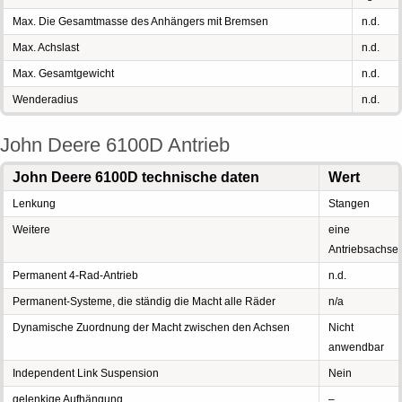
Max. Die Gesamtmasse des Anhängers mit Bremsen
n.d.
Max. Achslast
n.d.
Max. Gesamtgewicht
n.d.
Wenderadius
n.d.
John Deere 6100D Antrieb
John Deere 6100D technische daten
Wert
Lenkung
Stangen
Weitere
eine
Antriebsachse
Permanent 4-Rad-Antrieb
n.d.
Permanent-Systeme, die ständig die Macht alle Räder
n/a
Dynamische Zuordnung der Macht zwischen den Achsen
Nicht
anwendbar
Independent Link Suspension
Nein
gelenkige Aufhängung
–