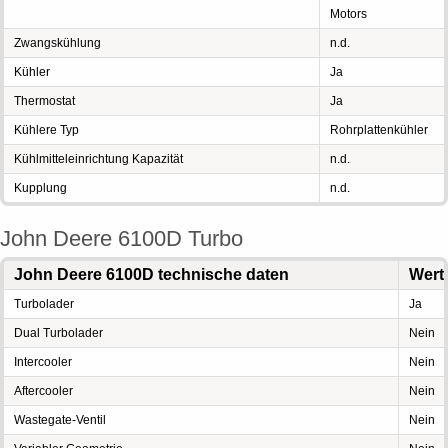
Motors
Zwangskühlung
n.d.
Kühler
Ja
Thermostat
Ja
Kühlere Typ
Rohrplattenkühler
Kühlmitteleinrichtung Kapazität
n.d.
Kupplung
n.d.
John Deere 6100D Turbo
John Deere 6100D technische daten
Wert
Turbolader
Ja
Dual Turbolader
Nein
Intercooler
Nein
Aftercooler
Nein
Wastegate-Ventil
Nein