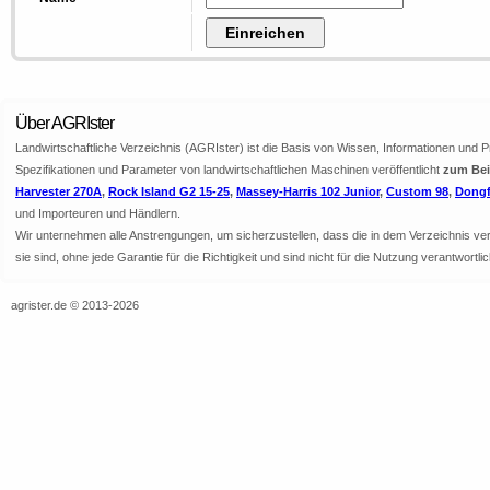
Über AGRIster
Landwirtschaftliche Verzeichnis (AGRIster) ist die Basis von Wissen, Informationen und 
Spezifikationen und Parameter von landwirtschaftlichen Maschinen veröffentlicht
zum Beis
Harvester 270A
,
Rock Island G2 15-25
,
Massey-Harris 102 Junior
,
Custom 98
,
Dongf
und Importeuren und Händlern.
Wir unternehmen alle Anstrengungen, um sicherzustellen, dass die in dem Verzeichnis veröf
sie sind, ohne jede Garantie für die Richtigkeit und sind nicht für die Nutzung verantwor
agrister.de © 2013-2026